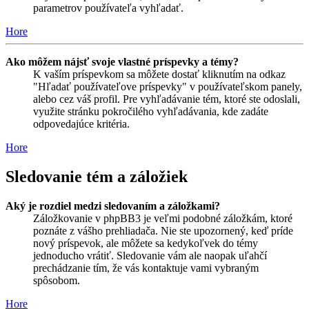
parametrov používateľa vyhľadať.
Hore
Ako môžem nájsť svoje vlastné príspevky a témy?
K vaším príspevkom sa môžete dostať kliknutím na odkaz
"Hľadať používateľove príspevky" v používateľskom panely,
alebo cez váš profil. Pre vyhľadávanie tém, ktoré ste odoslali,
využite stránku pokročilého vyhľadávania, kde zadáte
odpovedajúce kritéria.
Hore
Sledovanie tém a záložiek
Aký je rozdiel medzi sledovaním a záložkami?
Záložkovanie v phpBB3 je veľmi podobné záložkám, ktoré
poznáte z vášho prehliadača. Nie ste upozornený, keď príde
nový príspevok, ale môžete sa kedykoľvek do témy
jednoducho vrátiť. Sledovanie vám ale naopak uľahčí
prechádzanie tím, že vás kontaktuje vami vybraným
spôsobom.
Hore