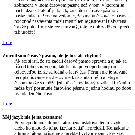
zobrazené v inom časovom pásme než v tom, v ktorom sa
nachádzate. Pokiaľ je to tak, zmeňte si časové pásmo v
nastaveniach. Berte na vedomie, že zmenu časového pásma a
podobné nastavenia môžu meniť len registrovaní užívatelia.
Takže pokiaľ nie ste registrovaný, toto je dobrý dôvod, prečo
tak urobiť!
Hore
Zmenil som časové pásmo, ale je to stále chybne!
Ak ste si istí, že ste zadali časové pásmo správne a aj tak sa
líši od toho správneho, tak tou najpravdepodobnejšou
odpoveďou je, že sa jedná o letný čas. Fórum nie je stavané
na uplatňovanie rozdielov medzi štandardným a letným
časom, takže sa môže jednať o 1 hodinový rozdiel. Riešením
môže byť posunutie časového pásma o jednu hodinu po dobu
trvania letného času.
Hore
Môj jazyk nie je na zozname!
Pravdepodobne administrátor nenainštaloval tento jazyk,
alebo ho nikto do tohto jazyka zatiaľ nepreložil. Kontaktujte
administrátora, prípadne si preklad vytvorte sami. Pre viac