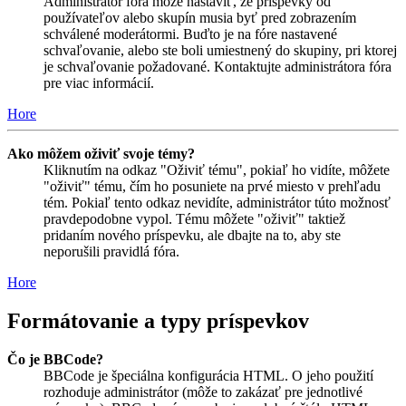
Administrátor fóra môže nastaviť, že príspevky od
používateľov alebo skupín musia byť pred zobrazením
schválené moderátormi. Buďto je na fóre nastavené
schvaľovanie, alebo ste boli umiestnený do skupiny, pri ktorej
je schvaľovanie požadované. Kontaktujte administrátora fóra
pre viac informácií.
Hore
Ako môžem oživiť svoje témy?
Kliknutím na odkaz "Oživiť tému", pokiaľ ho vidíte, môžete
"oživiť" tému, čím ho posuniete na prvé miesto v prehľadu
tém. Pokiaľ tento odkaz nevidíte, administrátor túto možnosť
pravdepodobne vypol. Tému môžete "oživiť" taktiež
pridaním nového príspevku, ale dbajte na to, aby ste
neporušili pravidlá fóra.
Hore
Formátovanie a typy príspevkov
Čo je BBCode?
BBCode je špeciálna konfigurácia HTML. O jeho použití
rozhoduje administrátor (môže to zakázať pre jednotlivé