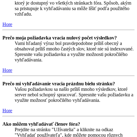
ktorý je dostupný vo všetkých stránkach fóra. Spôsob, akým
sa pristupuje k vyhľadávaniu sa môže líšiť podľa použitého
vzhľadu.
Hore
Prečo moja požiadavka vracia nulový počet výsledkov?
Vami hľadaný výraz bol pravdepodobne príliš obecný a
obsahoval príliš mnoho častých slov, ktoré nie sú indexované.
Spresnite vašu požiadavku a využite možnosti pokročilého
vyhľadávania.
Hore
Prečo mi vyhľadávanie vracia prázdnu bielu stránku?
Vašou požiadavkou sa našlo príliš mnoho výsledkov, ktoré
server nebol schopný spracovať. Spresnite vašu požiadavku a
využite možnosť pokročilého vyhľadávania.
Hore
Ako môžem vyhľadávať členov fóra?
Prejdite na stránku "Užívatelia" a kliknite na odkaz
"Vyhľadať používateľa", kde môžete pomocou rôznych