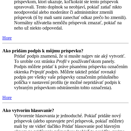
príspevkom, ktorí ukazuje, koľkokrát ste tento príspevok
upravovali. Tento doplnok sa neobjaví, pokiaľ zatiaľ nikto
neodpovedal alebo moderátor či administrátor zmenili
príspevok (tí by mali sami zanechať odkaz prečo ho zmenili).
Normálny užívatelia nemôžu príspevok zmazať, pokiaľ na
neho už niekto odpovedal.
Hore
Ako pridám podpis k môjmu príspevku?
Pridať podpis znamená, že si musíte najprv nie aký vytvoriť.
To urobíte cez stránku
Profil
v používateľskom panely.
Podpis môžete pridať k práve písanému príspevku označením
okienka
Pripojiť podpis
. Môžete taktiež pridať rovnaký
podpis pre všetky vaše príspevky označením príslušného
políčka v nastavení profilu (je možné nepridávať podpis k
vybraným príspevkom odstránením tohto označenia).
Hore
Ako vytvorím hlasovanie?
Vytvorenie hlasovania je jednoduché. Pokiaľ pridáte nový
príspevok (alebo upravujete prví príspevok, pokiaľ môžete)
mali by ste vidieť tlačítko Pridať hlasovanie pod hlavným