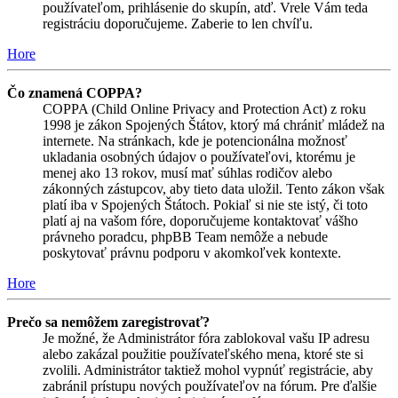
používateľom, prihlásenie do skupín, atď. Vrele Vám teda
registráciu doporučujeme. Zaberie to len chvíľu.
Hore
Čo znamená COPPA?
COPPA (Child Online Privacy and Protection Act) z roku
1998 je zákon Spojených Štátov, ktorý má chrániť mládež na
internete. Na stránkach, kde je potencionálna možnosť
ukladania osobných údajov o používateľovi, ktorému je
menej ako 13 rokov, musí mať súhlas rodičov alebo
zákonných zástupcov, aby tieto data uložil. Tento zákon však
platí iba v Spojených Štátoch. Pokiaľ si nie ste istý, či toto
platí aj na vašom fóre, doporučujeme kontaktovať vášho
právneho poradcu, phpBB Team nemôže a nebude
poskytovať právnu podporu v akomkoľvek kontexte.
Hore
Prečo sa nemôžem zaregistrovať?
Je možné, že Administrátor fóra zablokoval vašu IP adresu
alebo zakázal použitie používateľského mena, ktoré ste si
zvolili. Administrátor taktiež mohol vypnúť registrácie, aby
zabránil prístupu nových používateľov na fórum. Pre ďalšie