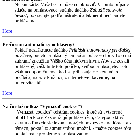
Nepanikárte! Vaše heslo môžeme obnoviť. V tomto prípade
stlačte na prihlasovacej stránke tlačítko
Zabudli ste svoje
heslo?
, pokračujte podľa inštrukcií a takmer ihneď budete
prihlásený.
Hore
Prečo som automaticky odhlásený?
Pokiaľ nezaškrtnete tlačítko
Prihlásiť automaticky pri ďalšej
návšteve
, budete prihlásený len počas práce vo fóre. Toto má
zabrániť zneužitiu Vášho účtu niekým iným. Aby ste zostali
prihlásený, zaškrtnite toto políčko, keď sa prihlasujete. Toto
však nedoporučujeme, keď sa prihlasujete z verejného
počítača, napr. v knižnici, z internetovej kaviarne, na
univerzite atď.
Hore
Na čo slúži odkaz "Vymazať cookies"?
“Vymazať cookies” odstráni cookies, ktoré sú vytvorené
phpBB a ktoré Vás udržujú prihlásených, ďalej sa taktiež
starajú o funkcie sledovania nových príspevkov na fórach a v
témach, pokiaľ to administrátor umožní. Zmažte cookies fóra
pokiaľ máte problémy s prihlasovaním.