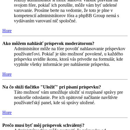
svojom fóre, pokiaľ ich porušíte, môže vám byť udelené
varovanie. Prosíme berte na vedomie, že toto je plne v
kompetencií administrátorov fóra a phpBB Group nemá s
vydávaním varovaní nič spoločné.
Hore
Ako môžem nahlásiť príspevok moderátorom?
Administrátor môže na fóre povoliť nahlasovanie príspevkov
používateľovi. Pokiaľ je táto možnosť povolené, u každého
príspevku uvidíte ikonu, ktorá vás privedie na formulár, kde
vyplníte všetky informácie pre nahlásenie príspevku.
Hore
Na čo slúži tlačítko "Uložiť" pri písaní príspevku?
Táto možnosť vám umožňuje uložiť si rozpísané správy pre
neskoršie odoslanie. Pre ich opätovné načítanie navštívte
používateľský panel, kde sú správy uložené.
Hore
Prečo musí byť môj príspevok schválený?