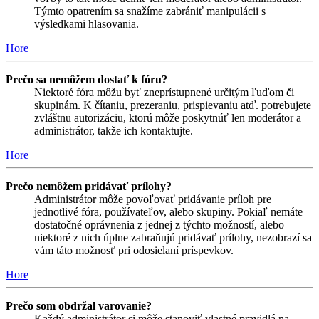
Týmto opatrením sa snažíme zabrániť manipulácii s
výsledkami hlasovania.
Hore
Prečo sa nemôžem dostať k fóru?
Niektoré fóra môžu byť zneprístupnené určitým ľuďom či
skupinám. K čítaniu, prezeraniu, prispievaniu atď. potrebujete
zvláštnu autorizáciu, ktorú môže poskytnúť len moderátor a
administrátor, takže ich kontaktujte.
Hore
Prečo nemôžem pridávať prílohy?
Administrátor môže povoľovať pridávanie príloh pre
jednotlivé fóra, používateľov, alebo skupiny. Pokiaľ nemáte
dostatočné oprávnenia z jednej z týchto možností, alebo
niektoré z nich úplne zabraňujú pridávať prílohy, nezobrazí sa
vám táto možnosť pri odosielaní príspevkov.
Hore
Prečo som obdržal varovanie?
Každý administrátor si môže stanoviť vlastné pravidlá na