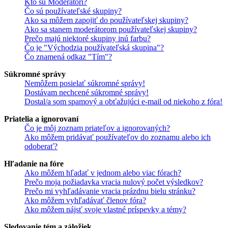
Kto sú Moderátori?
Čo sú používateľské skupiny?
Ako sa môžem zapojiť do používateľskej skupiny?
Ako sa stanem moderátorom používateľskej skupiny?
Prečo majú niektoré skupiny inú farbu?
Čo je "Východzia používateľská skupina"?
Čo znamená odkaz "Tím"?
Súkromné správy
Nemôžem posielať súkromné správy!
Dostávam nechcené súkromné správy!
Dostal/a som spamový a obťažujúci e-mail od niekoho z fóra!
Priatelia a ignorovaní
Čo je môj zoznam priateľov a ignorovaných?
Ako môžem pridávať používateľov do zoznamu alebo ich
odoberať?
Hľadanie na fóre
Ako môžem hľadať v jednom alebo viac fórach?
Prečo moja požiadavka vracia nulový počet výsledkov?
Prečo mi vyhľadávanie vracia prázdnu bielu stránku?
Ako môžem vyhľadávať členov fóra?
Ako môžem nájsť svoje vlastné príspevky a témy?
Sledovanie tém a záložiek