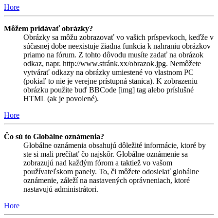
Hore
Môžem pridávať obrázky?
Obrázky sa môžu zobrazovať vo vašich príspevkoch, keďže v
súčasnej dobe neexistuje žiadna funkcia k nahraniu obrázkov
priamo na fórum. Z tohto dôvodu musíte zadať na obrázok
odkaz, napr. http://www.stránk.xx/obrazok.jpg. Nemôžete
vytvárať odkazy na obrázky umiestené vo vlastnom PC
(pokiaľ to nie je verejne prístupná stanica). K zobrazeniu
obrázku použite buď BBCode [img] tag alebo príslušné
HTML (ak je povolené).
Hore
Čo sú to Globálne oznámenia?
Globálne oznámenia obsahujú dôležité informácie, ktoré by
ste si mali prečítať čo najskôr. Globálne oznámenie sa
zobrazujú nad každým fórom a taktiež vo vašom
používateľskom panely. To, či môžete odosielať globálne
oznámenie, záleží na nastavených oprávneniach, ktoré
nastavujú administrátori.
Hore