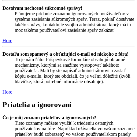
Dostávam nechcené súkromné správy!
Plánujeme pridanie zoznamu ignorovaných používateľov v
systému zasielania súkromných správ. Teraz, pokiaľ dostávate
takéto správy, kontaktujte svojho administrátora, ktorý má tu
moc takému používateľovi zasielanie správ zakázať.
Hore
Dostal/a som spamový a obťažujúci e-mail od niekoho z fóra!
To je nám ľúto. Príspevkové formuláre obsahujú obranné
mechanizmy, ktorými sa snažíme vystopovať takéhoto
používateľa. Mali by ste napísať administrátorovi a zaslať
kópiu e-mailu, ktorý ste obdržali, čo je veľmi dôležité (kvôli
hlavičke, ktorá potrebné informácie obsahuje).
Hore
Priatelia a ignorovaní
Čo je môj zoznam priateľov a ignorovaných?
Tieto zoznamy môžete využiť k triedeniu ostatných
používateľov na fóre. Napríklad užívatelia vo vašom zozname
priateľov budú zobrazený vo vašom používateľskom panely