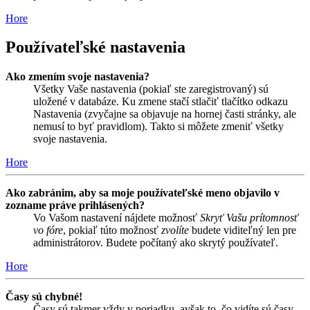
Hore
Používateľské nastavenia
Ako zmením svoje nastavenia?
Všetky Vaše nastavenia (pokiaľ ste zaregistrovaný) sú
uložené v databáze. Ku zmene stačí stlačiť tlačítko odkazu
Nastavenia (zvyčajne sa objavuje na hornej časti stránky, ale
nemusí to byť pravidlom). Takto si môžete zmeniť všetky
svoje nastavenia.
Hore
Ako zabránim, aby sa moje používateľské meno objavilo v
zozname práve prihlásených?
Vo Vašom nastavení nájdete možnosť
Skryť Vašu prítomnosť
vo fóre
, pokiaľ túto možnosť
zvolíte
budete viditeľný len pre
administrátorov. Budete počítaný ako skrytý používateľ.
Hore
Časy sú chybné!
Časy sú takmer vždy v poriadku, avšak to, čo vidíte sú časy