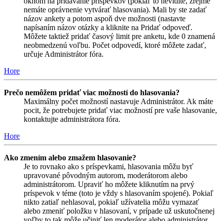
oknom na pridávanie príspevkov (pokiaľ to nevidíte, zrejme
nemáte oprávnenie vytvárať hlasovania). Mali by ste zadať
názov ankety a potom aspoň dve možnosti (nastavte
napísaním názov otázky a kliknite na Pridať odpoveď.
Môžete taktiež pridať časový limit pre anketu, kde 0 znamená
neobmedzenú voľbu. Počet odpovedí, ktoré môžete zadať,
určuje Administrátor fóra.
Hore
Prečo nemôžem pridať viac možností do hlasovania?
Maximálny počet možností nastavuje Administrátor. Ak máte
pocit, že potrebujete pridať viac možností pre vaše hlasovanie,
kontaktujte administrátora fóra.
Hore
Ako zmením alebo zmažem hlasovanie?
Je to rovnako ako s príspevkami, hlasovania môžu byť
upravované pôvodným autorom, moderátorom alebo
administrátorom. Upraviť ho môžete kliknutím na prvý
príspevok v téme (toto je vždy s hlasovaním spojené). Pokiaľ
nikto zatiaľ nehlasoval, pokiaľ užívatelia môžu vymazať
alebo zmeniť položku v hlasovaní, v prípade už uskutočnenej
voľby to tak môže učiniť len moderátor alebo administrátor.