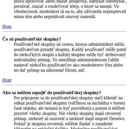
právo upravovať alebo mazať príspevky, zamykať/odomykať,
presúvať, mazať a rozdeľovať témy, o ktoré sa starajú. Vo
všeobecnosti, moderátori sú na to, aby užívatelia neprispievali
mimo tém alebo nepridávali otravný materiál.
Hore
Čo sú používateľské skupiny?
Používateľské skupiny sú cestou, ktorou administrátori môžu
používateľom priradiť skupiny. Každý používateľ môže patriť
do niekoľkých skupín a každej skupine môže byť definovaný
individuálny prístup. To umožňuje administrátorom ľahšie
nastaviť niekoľko používateľov ako moderátorov fóra alebo
im dať prístup na súkromné fórum, atď.
Hore
Ako sa môžem zapojiť do používateľskej skupiny?
Pre pripojenie sa do používateľskej skupiny stačí kliknúť na
odkaz používateľské skupiny (väčšinou sa nachádza v hornej
časti stránky, ale nemusí to byť pravidlom) a potom si môžete
prezrieť všetky skupiny. Nie všetky skupiny majú otvorený
prístup, niektoré sú uzavreté a niektoré majú utajené členstvo.
Pokiaľ je skupina otvorená, môžete žiadať o zaradenie
kliknutím na príslušné tlačítko. Moderátor používateľskej