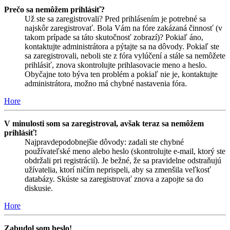
Prečo sa nemôžem prihlásiť?
Už ste sa zaregistrovali? Pred prihlásením je potrebné sa
najskôr zaregistrovať. Bola Vám na fóre zakázaná činnosť (v
takom prípade sa táto skutočnosť zobrazí)? Pokiaľ áno,
kontaktujte administrátora a pýtajte sa na dôvody. Pokiaľ ste
sa zaregistrovali, neboli ste z fóra vylúčení a stále sa nemôžete
prihlásiť, znova skontrolujte prihlasovacie meno a heslo.
Obyčajne toto býva ten problém a pokiaľ nie je, kontaktujte
administrátora, možno má chybné nastavenia fóra.
Hore
V minulosti som sa zaregistroval, avšak teraz sa nemôžem
prihlásiť!
Najpravdepodobnejšie dôvody: zadali ste chybné
používateľské meno alebo heslo (skontrolujte e-mail, ktorý ste
obdržali pri registrácií). Je bežné, že sa pravidelne odstraňujú
užívatelia, ktorí ničím neprispeli, aby sa zmenšila veľkosť
databázy. Skúste sa zaregistrovať znova a zapojte sa do
diskusie.
Hore
Zabudol som heslo!