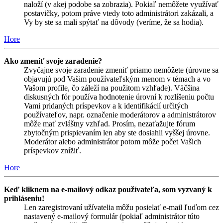
naloží (v akej podobe sa zobrazia). Pokiaľ nemôžete využívať
postavičky, potom práve vtedy toto administrátori zakázali, a
Vy by ste sa mali spýtať na dôvody (veríme, že sa hodia).
Hore
Ako zmeniť svoje zaradenie?
Zvyčajne svoje zaradenie zmeniť priamo nemôžete (úrovne sa
objavujú pod Vašim používateľským menom v témach a vo
Vašom profile, čo záleží na použitom vzhľade). Väčšina
diskusných fór používa hodnotenie úrovní k rozlíšeniu počtu
Vami pridaných príspevkov a k identifikácií určitých
používateľov, napr. označenie moderátorov a administrátorov
môže mať zvláštny vzhľad. Prosím, nezaťažujte fórum
zbytočným prispievaním len aby ste dosiahli vyššej úrovne.
Moderátor alebo administrátor potom môže počet Vašich
príspevkov znížiť.
Hore
Keď kliknem na e-mailový odkaz používateľa, som vyzvaný k
prihláseniu!
Len zaregistrovaní užívatelia môžu posielať e-mail ľuďom cez
nastavený e-mailový formulár (pokiaľ administrátor túto