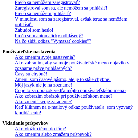
Prečo sa nemôžem zaregistrovať?
Zaregistroval som sa, ale nemôžem sa prihlásiť!
Prečo sa nemôžem prihlásiť?
V minulosti som sa zaregistroval, avšak teraz sa nemôžem
prihlásiť!
Zabudol som heslo!
Prečo som automaticky odhlásený?
Na čo slúži odkaz "Vymazať cookies"?
Používateľské nastavenia
Ako zmením svoje nastavenia?
Ako zabránim, aby sa moje používateľské meno objavilo v
zozname práve prihlásených?
Časy sú chybné!
Zmenil som časové pásmo, ale je to stále chybne!
Môj jazyk nie je na zozname!
Čo je to za obrázok vedľa môjho používateľského mena?
Ako zobrazím obrázok pri používateľskom mene?
Ako zmeniť svoje zaradenie?
Keď kliknem na e-mailový odkaz používateľa, som vyzvaný
k prihláseniu!
Vkladanie príspevkov
Ako vložím tému do fóra?
Ako zmením alebo zmažem príspevok?