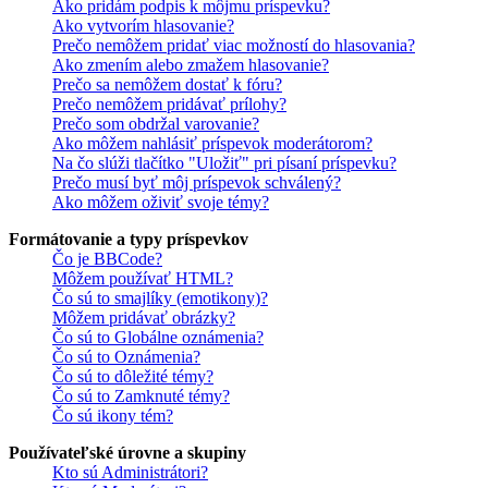
Ako pridám podpis k môjmu príspevku?
Ako vytvorím hlasovanie?
Prečo nemôžem pridať viac možností do hlasovania?
Ako zmením alebo zmažem hlasovanie?
Prečo sa nemôžem dostať k fóru?
Prečo nemôžem pridávať prílohy?
Prečo som obdržal varovanie?
Ako môžem nahlásiť príspevok moderátorom?
Na čo slúži tlačítko "Uložiť" pri písaní príspevku?
Prečo musí byť môj príspevok schválený?
Ako môžem oživiť svoje témy?
Formátovanie a typy príspevkov
Čo je BBCode?
Môžem používať HTML?
Čo sú to smajlíky (emotikony)?
Môžem pridávať obrázky?
Čo sú to Globálne oznámenia?
Čo sú to Oznámenia?
Čo sú to dôležité témy?
Čo sú to Zamknuté témy?
Čo sú ikony tém?
Používateľské úrovne a skupiny
Kto sú Administrátori?