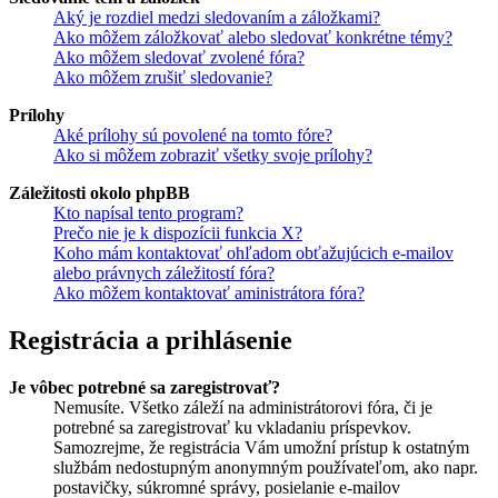
Aký je rozdiel medzi sledovaním a záložkami?
Ako môžem záložkovať alebo sledovať konkrétne témy?
Ako môžem sledovať zvolené fóra?
Ako môžem zrušiť sledovanie?
Prílohy
Aké prílohy sú povolené na tomto fóre?
Ako si môžem zobraziť všetky svoje prílohy?
Záležitosti okolo phpBB
Kto napísal tento program?
Prečo nie je k dispozícii funkcia X?
Koho mám kontaktovať ohľadom obťažujúcich e-mailov
alebo právnych záležitostí fóra?
Ako môžem kontaktovať aministrátora fóra?
Registrácia a prihlásenie
Je vôbec potrebné sa zaregistrovať?
Nemusíte. Všetko záleží na administrátorovi fóra, či je
potrebné sa zaregistrovať ku vkladaniu príspevkov.
Samozrejme, že registrácia Vám umožní prístup k ostatným
službám nedostupným anonymným používateľom, ako napr.
postavičky, súkromné správy, posielanie e-mailov