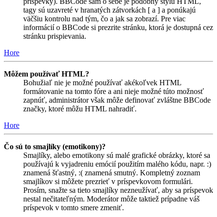
príspevky). BBCode sám o sebe je podobný štýlu HTML,
tagy sú uzavreté v hranatých zátvorkách [ a ] a ponúkajú
väčšiu kontrolu nad tým, čo a jak sa zobrazí. Pre viac
informácií o BBCode si prezrite stránku, ktorá je dostupná cez
stránku prispievania.
Hore
Môžem používať HTML?
Bohužiaľ nie je možné používať akékoľvek HTML
formátovanie na tomto fóre a ani nieje možné túto možnosť
zapnúť, administrátor však môže definovať zvláštne BBCode
značky, ktoré môžu HTML nahradiť.
Hore
Čo sú to smajlíky (emotikony)?
Smajlíky, alebo emotikony sú malé grafické obrázky, ktoré sa
používajú k vyjadreniu emócií použitím malého kódu, napr. :)
znamená šťastný, :( znamená smutný. Kompletný zoznam
smajlíkov si môžete prezrieť v príspevkovom formulári.
Prosím, snažte sa tieto smajlíky nezneužívať, aby sa príspevok
nestal nečitateľným. Moderátor môže taktiež prípadne váš
príspevok v tomto smere zmeniť.