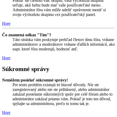
Pokiaľ ste členom viac skupín, vaša východzia skupina
určuje, akú farbu bude mať vaše používateľské meno.
Administrátor fóra vám môže udeliť oprávnenie meniť si
svoju východziu skupinu cez používateľský panel.
Hore
Čo znamená odkaz "Tím"?
Táto stránka vám poskytuje prehľad členov tímu fóra, vrátane
administrátorov a moderátorov vrátane ďalších informácií, ako
napr. ktoré fóra moderujú, hodnosť atď.
Hore
Súkromné správy
Nemôžem posielať súkromné správy!
Pre tento problém existujú tri hlavné dôvody. Nie ste
zaregistrovaný alebo nie ste prihlásený, alebo administrátor
zakázal posielanie súkromných správ pre celé fórum alebo to
administrátor zakázal priamo vám. Pokiaľ je toto ten dôvod,
spýtajte sa administrátora, prečo to tomu tak je.
Hore