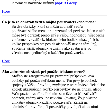
informácií navštívte stránky
phpBB Group
.
Hore
Čo je to za obrázok vedľa môjho používateľského mena?
Sú dva obrázky, ktoré sa môžu zobraziť vedľa
používateľského mena pri prezeraní príspevkov. Jeden z nich
môže byť obrázok prepojený s vašou hodnosťou, všeobecne
vo forme hviezdičiek, blokov alebo bodiek, ukazujúcich,
koľko príspevkov ste poslali alebo váš stav na fóre. Iný,
zvyčajne väčší, obrázok je známy ako avatar a je vo
všeobecnosti jedinečný u každého používateľa.
Hore
Ako zobrazím obrázok pri používateľskom mene?
Možno ste zaregistrovali pri prezeraní príspevkov dva
obrázky pri používateľskom mene. Ten prvý je obrázok
spojený s Vašou úrovňou, zvyčajne v tvare hviezdičiek alebo
kociek ukazujúcich, koľko príspevkov ste už pridali, alebo
Vašu pozíciu vo fóre. Pod ním sa môže nachádzať väčší
obrázok, známy ako "postavička" (avatar), čo je vlastne
unikátny obrázok každého používateľa. Záleží na
administrátorovi fóra, či postavičky povolí, či ako s nimi