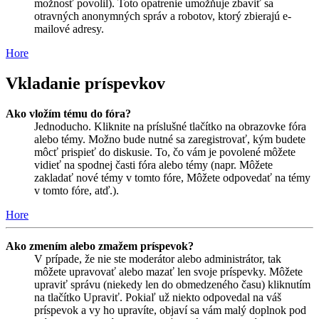
možnosť povolil). Toto opatrenie umožňuje zbaviť sa
otravných anonymných správ a robotov, ktorý zbierajú e-
mailové adresy.
Hore
Vkladanie príspevkov
Ako vložím tému do fóra?
Jednoducho. Kliknite na príslušné tlačítko na obrazovke fóra
alebo témy. Možno bude nutné sa zaregistrovať, kým budete
môcť prispieť do diskusie. To, čo vám je povolené môžete
vidieť na spodnej časti fóra alebo témy (napr. Môžete
zakladať nové témy v tomto fóre, Môžete odpovedať na témy
v tomto fóre, atď.).
Hore
Ako zmením alebo zmažem príspevok?
V prípade, že nie ste moderátor alebo administrátor, tak
môžete upravovať alebo mazať len svoje príspevky. Môžete
upraviť správu (niekedy len do obmedzeného času) kliknutím
na tlačítko Upraviť. Pokiaľ už niekto odpovedal na váš
príspevok a vy ho upravíte, objaví sa vám malý doplnok pod