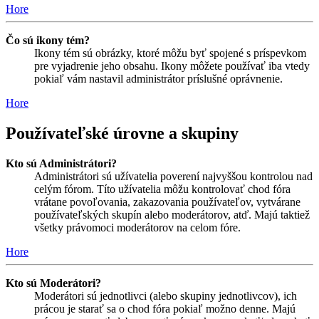
Hore
Čo sú ikony tém?
Ikony tém sú obrázky, ktoré môžu byť spojené s príspevkom
pre vyjadrenie jeho obsahu. Ikony môžete používať iba vtedy
pokiaľ vám nastavil administrátor príslušné oprávnenie.
Hore
Používateľské úrovne a skupiny
Kto sú Administrátori?
Administrátori sú užívatelia poverení najvyššou kontrolou nad
celým fórom. Títo užívatelia môžu kontrolovať chod fóra
vrátane povoľovania, zakazovania používateľov, vytvárane
používateľských skupín alebo moderátorov, atď. Majú taktiež
všetky právomoci moderátorov na celom fóre.
Hore
Kto sú Moderátori?
Moderátori sú jednotlivci (alebo skupiny jednotlivcov), ich
prácou je starať sa o chod fóra pokiaľ možno denne. Majú