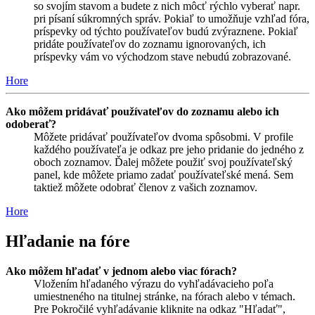
so svojím stavom a budete z nich môcť rýchlo vyberať napr.
pri písaní súkromných správ. Pokiaľ to umožňuje vzhľad fóra,
príspevky od týchto používateľov budú zvýraznene. Pokiaľ
pridáte používateľov do zoznamu ignorovaných, ich
príspevky vám vo východzom stave nebudú zobrazované.
Hore
Ako môžem pridávať používateľov do zoznamu alebo ich
odoberať?
Môžete pridávať používateľov dvoma spôsobmi. V profile
každého používateľa je odkaz pre jeho pridanie do jedného z
oboch zoznamov. Ďalej môžete použiť svoj používateľský
panel, kde môžete priamo zadať používateľské mená. Sem
taktiež môžete odobrať členov z vašich zoznamov.
Hore
Hľadanie na fóre
Ako môžem hľadať v jednom alebo viac fórach?
Vložením hľadaného výrazu do vyhľadávacieho poľa
umiestneného na titulnej stránke, na fórach alebo v témach.
Pre Pokročilé vyhľadávanie kliknite na odkaz "Hľadať",