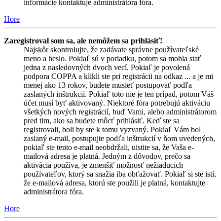
informácie kontaktuje administrátora fóra.
Hore
Zaregistroval som sa, ale nemôžem sa prihlásiť!
Najskôr skontrolujte, že zadávate správne používateľské
meno a heslo. Pokiaľ sú v poriadku, potom sa mohla stať
jedna z nasledovných dvoch vecí. Pokiaľ je povolená
podpora COPPA a klikli ste pri registrácii na odkaz ... a je mi
menej ako 13 rokov, budete musieť postupovať podľa
zaslaných inštrukcií. Pokiaľ toto nie je ten prípad, potom Váš
účet musí byť aktivovaný. Niektoré fóra potrebujú aktiváciu
všetkých nových registrácií, buď Vami, alebo administrátorom
pred tim, ako sa budete môcť prihlásiť. Keď ste sa
registrovali, boli by ste k tomu vyzvaný. Pokiaľ Vám bol
zaslaný e-mail, postupujte podľa inštrukcií v ňom uvedených,
pokiaľ ste tento e-mail neobdržali, uistite sa, že Vaša e-
mailová adresa je platná. Jedným z dôvodov, prečo sa
aktivácia používa, je zmenšiť možnosť nežiaducich
používateľov, ktorý sa snažia iba obťažovať. Pokiaľ si ste istí,
že e-mailová adresa, ktorú ste použili je platná, kontaktujte
administrátora fóra.
Hore