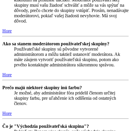
skupiny musí vašu žiadosť schváliť a môže sa vás spýtať na
dôvody, prečo chcete do skupiny vstúpiť. Prosím, nenadávajte
moderátorovi, pokiaľ vašej žiadosti nevyhovie. Má svoj
dôvod.
Hore
Ako sa stanem moderátorom používateľskej skupiny?
Používateľské skupiny sú pôvodne vytvorené
administrátorom a môžu taktiež ustanoviť moderátora. Ak
máte záujem vytvoriť používateľskú skupinu, potom ako
prvého kontaktujte administrátora súkromnou správou.
Hore
Prečo majú niektoré skupiny inú farbu?
Je možné, aby administrátor fóra pridelil členom určitej
skupiny farbu, pre uľahčenie ich odlíšenia od ostatných
členov.
Hore
Čo je "Východzia používateľská skupina"?