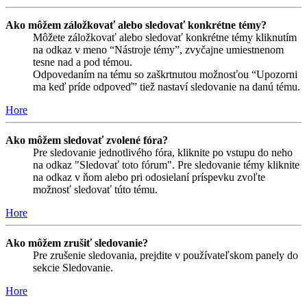
Ako môžem záložkovať alebo sledovať konkrétne témy?
Môžete záložkovať alebo sledovať konkrétne témy kliknutím
na odkaz v meno “Nástroje témy”, zvyčajne umiestnenom
tesne nad a pod témou.
Odpovedaním na tému so zaškrtnutou možnosťou “Upozorni
ma keď príde odpoveď” tiež nastaví sledovanie na danú tému.
Hore
Ako môžem sledovať zvolené fóra?
Pre sledovanie jednotlivého fóra, kliknite po vstupu do neho
na odkaz "Sledovať toto fórum". Pre sledovanie témy kliknite
na odkaz v ňom alebo pri odosielaní príspevku zvoľte
možnosť sledovať túto tému.
Hore
Ako môžem zrušiť sledovanie?
Pre zrušenie sledovania, prejdite v používateľskom panely do
sekcie Sledovanie.
Hore