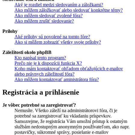
Aký je rozdiel medzi sledovaním a záložkami?
Ako môžem záložkovať alebo sledovať konkrétne témy?
Ako môžem sledovať zvolené fóra?
Ako môžem zrušiť sledovanie?
Prílohy
Aké prílohy sú povolené na tomto fóre?
Ako si môžem zobraziť všetky svoje prílohy?
Záležitosti okolo phpBB
Kto napísal tento program?
Prečo nie je k dispozícii funkcia X?
Koho mám kontaktovať ohľadom obťažujúcich e-mailov
alebo právnych záležitostí fóra?
Ako môžem kontaktovať aministrátora fóra?
Registrácia a prihlásenie
Je vôbec potrebné sa zaregistrovať?
Nemusíte. Všetko záleží na administrátorovi fóra, či je
potrebné sa zaregistrovať ku vkladaniu príspevkov.
Samozrejme, že registrácia Vám umožní prístup k ostatným
službám nedostupným anonymným používateľom, ako napr.
postavičky, súkromné správy, posielanie e-mailov