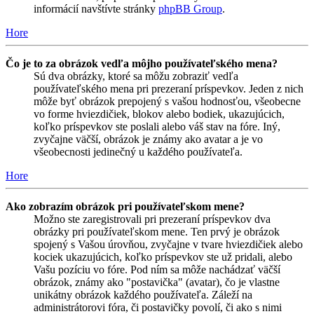
informácií navštívte stránky
phpBB Group
.
Hore
Čo je to za obrázok vedľa môjho používateľského mena?
Sú dva obrázky, ktoré sa môžu zobraziť vedľa
používateľského mena pri prezeraní príspevkov. Jeden z nich
môže byť obrázok prepojený s vašou hodnosťou, všeobecne
vo forme hviezdičiek, blokov alebo bodiek, ukazujúcich,
koľko príspevkov ste poslali alebo váš stav na fóre. Iný,
zvyčajne väčší, obrázok je známy ako avatar a je vo
všeobecnosti jedinečný u každého používateľa.
Hore
Ako zobrazím obrázok pri používateľskom mene?
Možno ste zaregistrovali pri prezeraní príspevkov dva
obrázky pri používateľskom mene. Ten prvý je obrázok
spojený s Vašou úrovňou, zvyčajne v tvare hviezdičiek alebo
kociek ukazujúcich, koľko príspevkov ste už pridali, alebo
Vašu pozíciu vo fóre. Pod ním sa môže nachádzať väčší
obrázok, známy ako "postavička" (avatar), čo je vlastne
unikátny obrázok každého používateľa. Záleží na
administrátorovi fóra, či postavičky povolí, či ako s nimi