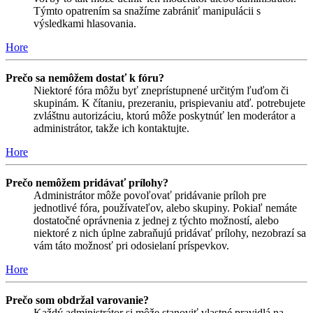
Týmto opatrením sa snažíme zabrániť manipulácii s
výsledkami hlasovania.
Hore
Prečo sa nemôžem dostať k fóru?
Niektoré fóra môžu byť zneprístupnené určitým ľuďom či
skupinám. K čítaniu, prezeraniu, prispievaniu atď. potrebujete
zvláštnu autorizáciu, ktorú môže poskytnúť len moderátor a
administrátor, takže ich kontaktujte.
Hore
Prečo nemôžem pridávať prílohy?
Administrátor môže povoľovať pridávanie príloh pre
jednotlivé fóra, používateľov, alebo skupiny. Pokiaľ nemáte
dostatočné oprávnenia z jednej z týchto možností, alebo
niektoré z nich úplne zabraňujú pridávať prílohy, nezobrazí sa
vám táto možnosť pri odosielaní príspevkov.
Hore
Prečo som obdržal varovanie?
Každý administrátor si môže stanoviť vlastné pravidlá na