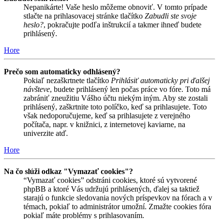
Nepanikárte! Vaše heslo môžeme obnoviť. V tomto prípade
stlačte na prihlasovacej stránke tlačítko
Zabudli ste svoje
heslo?
, pokračujte podľa inštrukcií a takmer ihneď budete
prihlásený.
Hore
Prečo som automaticky odhlásený?
Pokiaľ nezaškrtnete tlačítko
Prihlásiť automaticky pri ďalšej
návšteve
, budete prihlásený len počas práce vo fóre. Toto má
zabrániť zneužitiu Vášho účtu niekým iným. Aby ste zostali
prihlásený, zaškrtnite toto políčko, keď sa prihlasujete. Toto
však nedoporučujeme, keď sa prihlasujete z verejného
počítača, napr. v knižnici, z internetovej kaviarne, na
univerzite atď.
Hore
Na čo slúži odkaz "Vymazať cookies"?
“Vymazať cookies” odstráni cookies, ktoré sú vytvorené
phpBB a ktoré Vás udržujú prihlásených, ďalej sa taktiež
starajú o funkcie sledovania nových príspevkov na fórach a v
témach, pokiaľ to administrátor umožní. Zmažte cookies fóra
pokiaľ máte problémy s prihlasovaním.