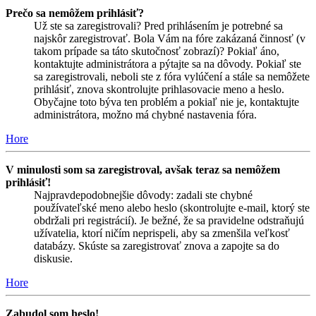
Prečo sa nemôžem prihlásiť?
Už ste sa zaregistrovali? Pred prihlásením je potrebné sa
najskôr zaregistrovať. Bola Vám na fóre zakázaná činnosť (v
takom prípade sa táto skutočnosť zobrazí)? Pokiaľ áno,
kontaktujte administrátora a pýtajte sa na dôvody. Pokiaľ ste
sa zaregistrovali, neboli ste z fóra vylúčení a stále sa nemôžete
prihlásiť, znova skontrolujte prihlasovacie meno a heslo.
Obyčajne toto býva ten problém a pokiaľ nie je, kontaktujte
administrátora, možno má chybné nastavenia fóra.
Hore
V minulosti som sa zaregistroval, avšak teraz sa nemôžem
prihlásiť!
Najpravdepodobnejšie dôvody: zadali ste chybné
používateľské meno alebo heslo (skontrolujte e-mail, ktorý ste
obdržali pri registrácií). Je bežné, že sa pravidelne odstraňujú
užívatelia, ktorí ničím neprispeli, aby sa zmenšila veľkosť
databázy. Skúste sa zaregistrovať znova a zapojte sa do
diskusie.
Hore
Zabudol som heslo!