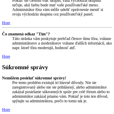
Pokiaľ ste členom viac skupín, vaša východzia skupina
určuje, akú farbu bude mať vaše používateľské meno.
Administrátor fóra vám môže udeliť oprávnenie meniť si
svoju východziu skupinu cez používateľský panel.
Hore
Čo znamená odkaz "Tím"?
Táto stránka vám poskytuje prehľad členov tímu fóra, vrátane
administrátorov a moderátorov vrátane ďalších informácií, ako
napr. ktoré fóra moderujú, hodnosť atď.
Hore
Súkromné správy
Nemôžem posielať súkromné správy!
Pre tento problém existujú tri hlavné dôvody. Nie ste
zaregistrovaný alebo nie ste prihlásený, alebo administrátor
zakázal posielanie súkromných správ pre celé fórum alebo to
administrátor zakázal priamo vám. Pokiaľ je toto ten dôvod,
spýtajte sa administrátora, prečo to tomu tak je.
Hore