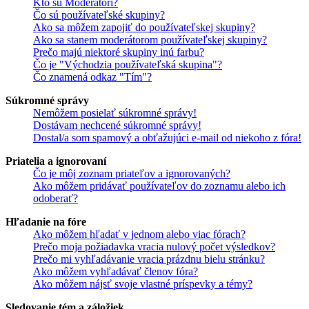
Kto sú Moderátori?
Čo sú používateľské skupiny?
Ako sa môžem zapojiť do používateľskej skupiny?
Ako sa stanem moderátorom používateľskej skupiny?
Prečo majú niektoré skupiny inú farbu?
Čo je "Východzia používateľská skupina"?
Čo znamená odkaz "Tím"?
Súkromné správy
Nemôžem posielať súkromné správy!
Dostávam nechcené súkromné správy!
Dostal/a som spamový a obťažujúci e-mail od niekoho z fóra!
Priatelia a ignorovaní
Čo je môj zoznam priateľov a ignorovaných?
Ako môžem pridávať používateľov do zoznamu alebo ich
odoberať?
Hľadanie na fóre
Ako môžem hľadať v jednom alebo viac fórach?
Prečo moja požiadavka vracia nulový počet výsledkov?
Prečo mi vyhľadávanie vracia prázdnu bielu stránku?
Ako môžem vyhľadávať členov fóra?
Ako môžem nájsť svoje vlastné príspevky a témy?
Sledovanie tém a záložiek