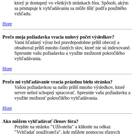
ktorý je dostupný vo všetkých stránkach fóra. Spôsob, akým
sa pristupuje k vyhľadávaniu sa môže líšiť podľa použitého
vzhľadu.
Hore
Prečo moja požiadavka vracia nulový počet výsledkov?
Vami hľadaný výraz bol pravdepodobne príliš obecný a
obsahoval príliš mnoho častých slov, ktoré nie sú indexované.
Spresnite vašu požiadavku a využite možnosti pokročilého
vyhľadávania.
Hore
Prečo mi vyhľadávanie vracia prázdnu bielu stránku?
Vašou požiadavkou sa našlo príliš mnoho výsledkov, ktoré
server nebol schopný spracovať. Spresnite vašu požiadavku a
využite možnosť pokročilého vyhľadávania.
Hore
Ako môžem vyhľadávať členov fóra?
Prejdite na stránku "Užívatelia" a kliknite na odkaz
"Vyhľadať používateľa", kde môžete pomocou rôznych