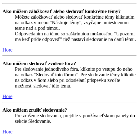
Ako môžem záložkovať alebo sledovať konkrétne témy?
Môžete záložkovať alebo sledovať konkrétne témy kliknutím
na odkaz v meno “Nástroje témy”, zvyčajne umiestnenom
tesne nad a pod témou.
Odpovedaním na tému so zaškrtnutou možnosťou “Upozorni
ma keď príde odpoveď” tiež nastaví sledovanie na danú tému.
Hore
Ako môžem sledovať zvolené fóra?
Pre sledovanie jednotlivého fóra, kliknite po vstupu do neho
na odkaz "Sledovať toto fórum". Pre sledovanie témy kliknite
na odkaz v ňom alebo pri odosielaní príspevku zvoľte
možnosť sledovať túto tému.
Hore
Ako môžem zrušiť sledovanie?
Pre zrušenie sledovania, prejdite v používateľskom panely do
sekcie Sledovanie.
Hore