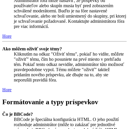
Administrátor fóra môže nastaviť, že príspevky od
používateľov alebo skupín musia byť pred zobrazením
schválené moderátormi. Buďto je na fóre nastavené
schvaľovanie, alebo ste boli umiestnený do skupiny, pri ktorej
je schvaľovanie požadované. Kontaktujte administrátora fóra
pre viac informácií.
Hore
Ako môžem oživiť svoje témy?
Kliknutím na odkaz "Oživiť tému", pokiaľ ho vidíte, môžete
"oživiť" tému, čím ho posuniete na prvé miesto v prehľadu
tém. Pokiaľ tento odkaz nevidíte, administrátor túto možnosť
pravdepodobne vypol. Tému môžete "oživiť" taktiež
pridaním nového príspevku, ale dbajte na to, aby ste
neporušili pravidlá fóra.
Hore
Formátovanie a typy príspevkov
Čo je BBCode?
BBCode je špeciálna konfigurácia HTML. O jeho použití
rozhoduje administrátor (môže to zakázať pre jednotlivé