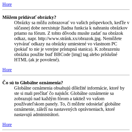
Hore
Môžem pridávať obrázky?
Obrázky sa môžu zobrazovať vo vašich príspevkoch, keďže v
súčasnej dobe neexistuje žiadna funkcia k nahraniu obrázkov
priamo na fórum. Z tohto dôvodu musíte zadať na obrázok
odkaz, napr. http://www.stránk.xx/obrazok.jpg. Nemôžete
vytvárať odkazy na obrázky umiestené vo vlastnom PC
(pokiaľ to nie je verejne prístupná stanica). K zobrazeniu
obrázku použite buď BBCode [img] tag alebo príslušné
HTML (ak je povolené).
Hore
Čo sú to Globálne oznámenia?
Globálne oznámenia obsahujú dôležité informácie, ktoré by
ste si mali prečítať čo najskôr. Globálne oznámenie sa
zobrazujú nad každým fórom a taktiež vo vašom
používateľskom panely. To, či môžete odosielať globálne
oznámenie, záleží na nastavených oprávneniach, ktoré
nastavujú administrátori.
Hore