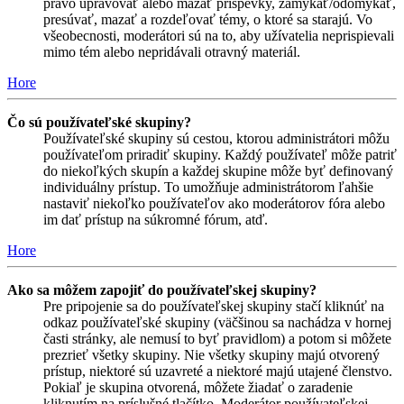
právo upravovať alebo mazať príspevky, zamykať/odomykať,
presúvať, mazať a rozdeľovať témy, o ktoré sa starajú. Vo
všeobecnosti, moderátori sú na to, aby užívatelia neprispievali
mimo tém alebo nepridávali otravný materiál.
Hore
Čo sú používateľské skupiny?
Používateľské skupiny sú cestou, ktorou administrátori môžu
používateľom priradiť skupiny. Každý používateľ môže patriť
do niekoľkých skupín a každej skupine môže byť definovaný
individuálny prístup. To umožňuje administrátorom ľahšie
nastaviť niekoľko používateľov ako moderátorov fóra alebo
im dať prístup na súkromné fórum, atď.
Hore
Ako sa môžem zapojiť do používateľskej skupiny?
Pre pripojenie sa do používateľskej skupiny stačí kliknúť na
odkaz používateľské skupiny (väčšinou sa nachádza v hornej
časti stránky, ale nemusí to byť pravidlom) a potom si môžete
prezrieť všetky skupiny. Nie všetky skupiny majú otvorený
prístup, niektoré sú uzavreté a niektoré majú utajené členstvo.
Pokiaľ je skupina otvorená, môžete žiadať o zaradenie
kliknutím na príslušné tlačítko. Moderátor používateľskej