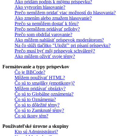
Ako pridám podpis k môjmu príspevku?
Ako vytvorím hlasovanie?
Prečo nemôžem pridať viac možností do hlasovania?
Ako zmením alebo zmažem hlasovanie?
Prečo sa nemôžem dostať k fóru?
Prečo nemôžem pridávať prílohy?
Prečo som obdržal varovanie?
Ako môžem nahlásiť príspevok moderátorom?
Na čo slúži tlačítko "Uložiť" pri písaní príspevku?
Prečo musí byť môj príspevok schválený?
Ako môžem oživiť svoje témy?
Formátovanie a typy príspevkov
Čo je BBCode?
Môžem používať HTML?
Čo sú to smajlíky (emotikony)?
Môžem pridávať obrázky?
Čo sú to Globálne oznámenia?
Čo sú to Oznámenia?
Čo sú to dôležité témy?
Čo sú to Zamknuté témy?
Čo sú ikony tém?
Používateľské úrovne a skupiny
Kto sú Administrátori?