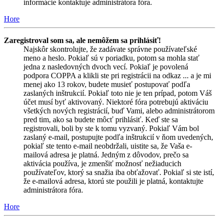
informácie kontaktuje administrátora fóra.
Hore
Zaregistroval som sa, ale nemôžem sa prihlásiť!
Najskôr skontrolujte, že zadávate správne používateľské
meno a heslo. Pokiaľ sú v poriadku, potom sa mohla stať
jedna z nasledovných dvoch vecí. Pokiaľ je povolená
podpora COPPA a klikli ste pri registrácii na odkaz ... a je mi
menej ako 13 rokov, budete musieť postupovať podľa
zaslaných inštrukcií. Pokiaľ toto nie je ten prípad, potom Váš
účet musí byť aktivovaný. Niektoré fóra potrebujú aktiváciu
všetkých nových registrácií, buď Vami, alebo administrátorom
pred tim, ako sa budete môcť prihlásiť. Keď ste sa
registrovali, boli by ste k tomu vyzvaný. Pokiaľ Vám bol
zaslaný e-mail, postupujte podľa inštrukcií v ňom uvedených,
pokiaľ ste tento e-mail neobdržali, uistite sa, že Vaša e-
mailová adresa je platná. Jedným z dôvodov, prečo sa
aktivácia používa, je zmenšiť možnosť nežiaducich
používateľov, ktorý sa snažia iba obťažovať. Pokiaľ si ste istí,
že e-mailová adresa, ktorú ste použili je platná, kontaktujte
administrátora fóra.
Hore