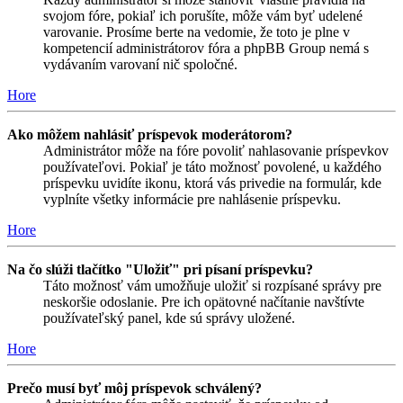
svojom fóre, pokiaľ ich porušíte, môže vám byť udelené
varovanie. Prosíme berte na vedomie, že toto je plne v
kompetencií administrátorov fóra a phpBB Group nemá s
vydávaním varovaní nič spoločné.
Hore
Ako môžem nahlásiť príspevok moderátorom?
Administrátor môže na fóre povoliť nahlasovanie príspevkov
používateľovi. Pokiaľ je táto možnosť povolené, u každého
príspevku uvidíte ikonu, ktorá vás privedie na formulár, kde
vyplníte všetky informácie pre nahlásenie príspevku.
Hore
Na čo slúži tlačítko "Uložiť" pri písaní príspevku?
Táto možnosť vám umožňuje uložiť si rozpísané správy pre
neskoršie odoslanie. Pre ich opätovné načítanie navštívte
používateľský panel, kde sú správy uložené.
Hore
Prečo musí byť môj príspevok schválený?