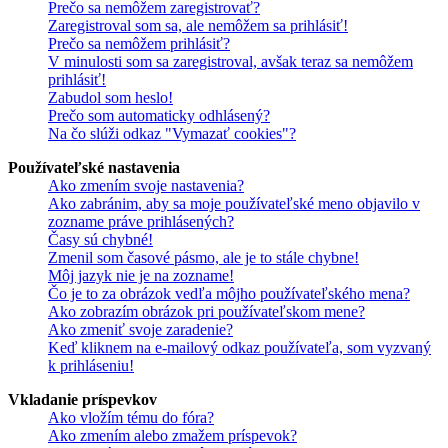
Prečo sa nemôžem zaregistrovať?
Zaregistroval som sa, ale nemôžem sa prihlásiť!
Prečo sa nemôžem prihlásiť?
V minulosti som sa zaregistroval, avšak teraz sa nemôžem
prihlásiť!
Zabudol som heslo!
Prečo som automaticky odhlásený?
Na čo slúži odkaz "Vymazať cookies"?
Používateľské nastavenia
Ako zmením svoje nastavenia?
Ako zabránim, aby sa moje používateľské meno objavilo v
zozname práve prihlásených?
Časy sú chybné!
Zmenil som časové pásmo, ale je to stále chybne!
Môj jazyk nie je na zozname!
Čo je to za obrázok vedľa môjho používateľského mena?
Ako zobrazím obrázok pri používateľskom mene?
Ako zmeniť svoje zaradenie?
Keď kliknem na e-mailový odkaz používateľa, som vyzvaný
k prihláseniu!
Vkladanie príspevkov
Ako vložím tému do fóra?
Ako zmením alebo zmažem príspevok?