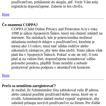
používateľom, prihlásenie do skupín, atď. Vrele Vám teda
registráciu doporučujeme. Zaberie to len chvíľu.
Hore
Čo znamená COPPA?
COPPA (Child Online Privacy and Protection Act) z roku
1998 je zákon Spojených Štátov, ktorý má chrániť mládež na
internete. Na stránkach, kde je potencionálna možnosť
ukladania osobných údajov o používateľovi, ktorému je
menej ako 13 rokov, musí mať súhlas rodičov alebo
zákonných zástupcov, aby tieto data uložil. Tento zákon však
platí iba v Spojených Štátoch. Pokiaľ si nie ste istý, či toto
platí aj na vašom fóre, doporučujeme kontaktovať vášho
právneho poradcu, phpBB Team nemôže a nebude
poskytovať právnu podporu v akomkoľvek kontexte.
Hore
Prečo sa nemôžem zaregistrovať?
Je možné, že Administrátor fóra zablokoval vašu IP adresu
alebo zakázal použitie používateľského mena, ktoré ste si
zvolili. Administrátor taktiež mohol vypnúť registrácie, aby
zabránil prístupu nových používateľov na fórum. Pre ďalšie