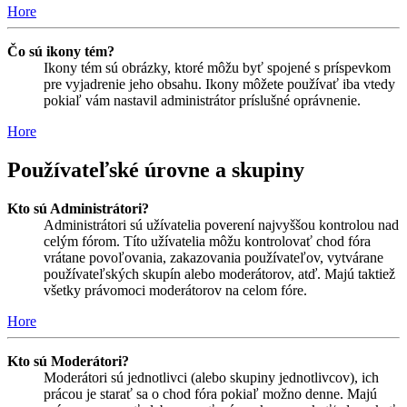
Hore
Čo sú ikony tém?
Ikony tém sú obrázky, ktoré môžu byť spojené s príspevkom
pre vyjadrenie jeho obsahu. Ikony môžete používať iba vtedy
pokiaľ vám nastavil administrátor príslušné oprávnenie.
Hore
Používateľské úrovne a skupiny
Kto sú Administrátori?
Administrátori sú užívatelia poverení najvyššou kontrolou nad
celým fórom. Títo užívatelia môžu kontrolovať chod fóra
vrátane povoľovania, zakazovania používateľov, vytvárane
používateľských skupín alebo moderátorov, atď. Majú taktiež
všetky právomoci moderátorov na celom fóre.
Hore
Kto sú Moderátori?
Moderátori sú jednotlivci (alebo skupiny jednotlivcov), ich
prácou je starať sa o chod fóra pokiaľ možno denne. Majú