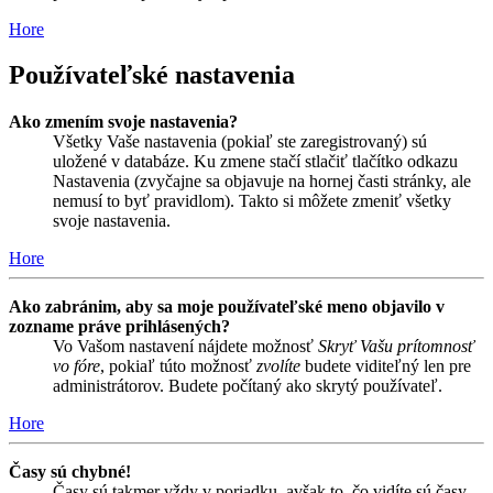
Hore
Používateľské nastavenia
Ako zmením svoje nastavenia?
Všetky Vaše nastavenia (pokiaľ ste zaregistrovaný) sú
uložené v databáze. Ku zmene stačí stlačiť tlačítko odkazu
Nastavenia (zvyčajne sa objavuje na hornej časti stránky, ale
nemusí to byť pravidlom). Takto si môžete zmeniť všetky
svoje nastavenia.
Hore
Ako zabránim, aby sa moje používateľské meno objavilo v
zozname práve prihlásených?
Vo Vašom nastavení nájdete možnosť
Skryť Vašu prítomnosť
vo fóre
, pokiaľ túto možnosť
zvolíte
budete viditeľný len pre
administrátorov. Budete počítaný ako skrytý používateľ.
Hore
Časy sú chybné!
Časy sú takmer vždy v poriadku, avšak to, čo vidíte sú časy