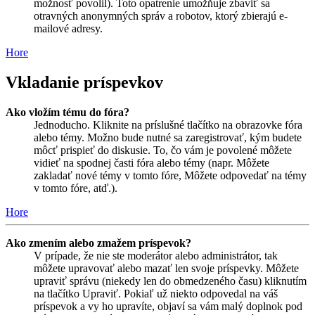
možnosť povolil). Toto opatrenie umožňuje zbaviť sa
otravných anonymných správ a robotov, ktorý zbierajú e-
mailové adresy.
Hore
Vkladanie príspevkov
Ako vložím tému do fóra?
Jednoducho. Kliknite na príslušné tlačítko na obrazovke fóra
alebo témy. Možno bude nutné sa zaregistrovať, kým budete
môcť prispieť do diskusie. To, čo vám je povolené môžete
vidieť na spodnej časti fóra alebo témy (napr. Môžete
zakladať nové témy v tomto fóre, Môžete odpovedať na témy
v tomto fóre, atď.).
Hore
Ako zmením alebo zmažem príspevok?
V prípade, že nie ste moderátor alebo administrátor, tak
môžete upravovať alebo mazať len svoje príspevky. Môžete
upraviť správu (niekedy len do obmedzeného času) kliknutím
na tlačítko Upraviť. Pokiaľ už niekto odpovedal na váš
príspevok a vy ho upravíte, objaví sa vám malý doplnok pod