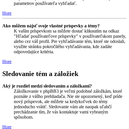
parametrov používateľa vyhľadať.
Hore
Ako môžem nájsť svoje vlastné príspevky a témy?
K vaším príspevkom sa môžete dostať kliknutím na odkaz
"Hľadať používateľove príspevky" v používateľskom panely,
alebo cez váš profil. Pre vyhľadávanie tém, ktoré ste odoslali,
využite stránku pokročilého vyhľadávania, kde zadáte
odpovedajúce kritéria.
Hore
Sledovanie tém a záložiek
Aký je rozdiel medzi sledovaním a záložkami?
Záložkovanie v phpBB3 je veľmi podobné záložkám, ktoré
poznáte z vášho prehliadača. Nie ste upozornený, keď príde
nový príspevok, ale môžete sa kedykoľvek do témy
jednoducho vrátiť. Sledovanie vám ale naopak uľahčí
prechádzanie tím, že vás kontaktuje vami vybraným
spôsobom.
Hore