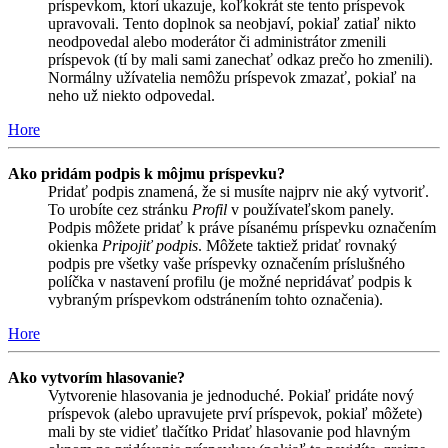
príspevkom, ktorí ukazuje, koľkokrát ste tento príspevok
upravovali. Tento doplnok sa neobjaví, pokiaľ zatiaľ nikto
neodpovedal alebo moderátor či administrátor zmenili
príspevok (tí by mali sami zanechať odkaz prečo ho zmenili).
Normálny užívatelia nemôžu príspevok zmazať, pokiaľ na
neho už niekto odpovedal.
Hore
Ako pridám podpis k môjmu príspevku?
Pridať podpis znamená, že si musíte najprv nie aký vytvoriť.
To urobíte cez stránku
Profil
v používateľskom panely.
Podpis môžete pridať k práve písanému príspevku označením
okienka
Pripojiť podpis
. Môžete taktiež pridať rovnaký
podpis pre všetky vaše príspevky označením príslušného
políčka v nastavení profilu (je možné nepridávať podpis k
vybraným príspevkom odstránením tohto označenia).
Hore
Ako vytvorím hlasovanie?
Vytvorenie hlasovania je jednoduché. Pokiaľ pridáte nový
príspevok (alebo upravujete prví príspevok, pokiaľ môžete)
mali by ste vidieť tlačítko Pridať hlasovanie pod hlavným