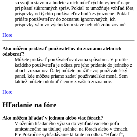
so svojím stavom a budete z nich môcť rýchlo vyberať napr.
pri písaní súkromných správ. Pokiaľ to umožňuje vzhľad fóra,
príspevky od týchto používateľov budú zvýraznene. Pokiaľ
pridáte používateľov do zoznamu ignorovaných, ich
príspevky vám vo východzom stave nebudú zobrazované.
Hore
Ako môžem pridávať používateľov do zoznamu alebo ich
odoberať?
Môžete pridávať používateľov dvoma spôsobmi. V profile
každého používateľa je odkaz pre jeho pridanie do jedného z
oboch zoznamov. Ďalej môžete použiť svoj používateľský
panel, kde môžete priamo zadať používateľské mená. Sem
taktiež môžete odobrať členov z vašich zoznamov.
Hore
Hľadanie na fóre
Ako môžem hľadať v jednom alebo viac fórach?
Vložením hľadaného výrazu do vyhľadávacieho poľa
umiestneného na titulnej stránke, na fórach alebo v témach.
Pre Pokročilé vyhľadávanie kliknite na odkaz "Hľadať",