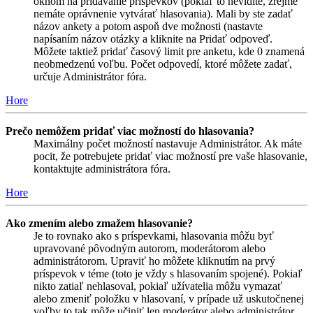
oknom na pridávanie príspevkov (pokiaľ to nevidíte, zrejme
nemáte oprávnenie vytvárať hlasovania). Mali by ste zadať
názov ankety a potom aspoň dve možnosti (nastavte
napísaním názov otázky a kliknite na Pridať odpoveď.
Môžete taktiež pridať časový limit pre anketu, kde 0 znamená
neobmedzenú voľbu. Počet odpovedí, ktoré môžete zadať,
určuje Administrátor fóra.
Hore
Prečo nemôžem pridať viac možností do hlasovania?
Maximálny počet možností nastavuje Administrátor. Ak máte
pocit, že potrebujete pridať viac možností pre vaše hlasovanie,
kontaktujte administrátora fóra.
Hore
Ako zmením alebo zmažem hlasovanie?
Je to rovnako ako s príspevkami, hlasovania môžu byť
upravované pôvodným autorom, moderátorom alebo
administrátorom. Upraviť ho môžete kliknutím na prvý
príspevok v téme (toto je vždy s hlasovaním spojené). Pokiaľ
nikto zatiaľ nehlasoval, pokiaľ užívatelia môžu vymazať
alebo zmeniť položku v hlasovaní, v prípade už uskutočnenej
voľby to tak môže učiniť len moderátor alebo administrátor.