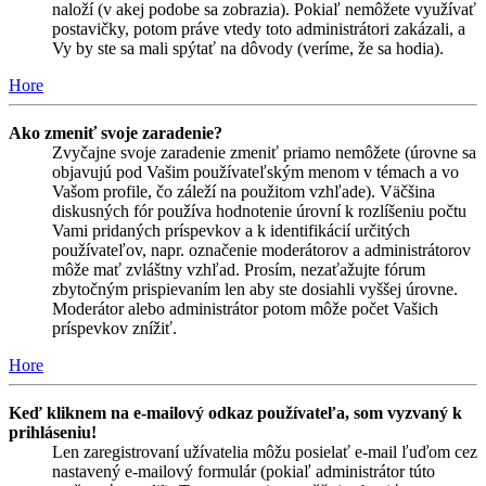
naloží (v akej podobe sa zobrazia). Pokiaľ nemôžete využívať
postavičky, potom práve vtedy toto administrátori zakázali, a
Vy by ste sa mali spýtať na dôvody (veríme, že sa hodia).
Hore
Ako zmeniť svoje zaradenie?
Zvyčajne svoje zaradenie zmeniť priamo nemôžete (úrovne sa
objavujú pod Vašim používateľským menom v témach a vo
Vašom profile, čo záleží na použitom vzhľade). Väčšina
diskusných fór používa hodnotenie úrovní k rozlíšeniu počtu
Vami pridaných príspevkov a k identifikácií určitých
používateľov, napr. označenie moderátorov a administrátorov
môže mať zvláštny vzhľad. Prosím, nezaťažujte fórum
zbytočným prispievaním len aby ste dosiahli vyššej úrovne.
Moderátor alebo administrátor potom môže počet Vašich
príspevkov znížiť.
Hore
Keď kliknem na e-mailový odkaz používateľa, som vyzvaný k
prihláseniu!
Len zaregistrovaní užívatelia môžu posielať e-mail ľuďom cez
nastavený e-mailový formulár (pokiaľ administrátor túto