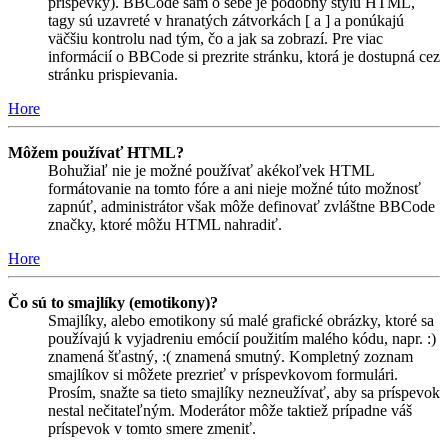
príspevky). BBCode sám o sebe je podobný štýlu HTML,
tagy sú uzavreté v hranatých zátvorkách [ a ] a ponúkajú
väčšiu kontrolu nad tým, čo a jak sa zobrazí. Pre viac
informácií o BBCode si prezrite stránku, ktorá je dostupná cez
stránku prispievania.
Hore
Môžem používať HTML?
Bohužiaľ nie je možné používať akékoľvek HTML
formátovanie na tomto fóre a ani nieje možné túto možnosť
zapnúť, administrátor však môže definovať zvláštne BBCode
značky, ktoré môžu HTML nahradiť.
Hore
Čo sú to smajlíky (emotikony)?
Smajlíky, alebo emotikony sú malé grafické obrázky, ktoré sa
používajú k vyjadreniu emócií použitím malého kódu, napr. :)
znamená šťastný, :( znamená smutný. Kompletný zoznam
smajlíkov si môžete prezrieť v príspevkovom formulári.
Prosím, snažte sa tieto smajlíky nezneužívať, aby sa príspevok
nestal nečitateľným. Moderátor môže taktiež prípadne váš
príspevok v tomto smere zmeniť.