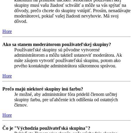
skupiny musí vašu žiadosť schváliť a môže sa vás spýtať na
dôvody, prečo chcete do skupiny vstúpiť. Prosím, nenadávajte
moderátorovi, pokiaľ vašej žiadosti nevyhovie. Má svoj
dôvod.
Hore
Ako sa stanem moderátorom používateľskej skupiny?
Používateľské skupiny sú pôvodne vytvorené
administrátorom a môžu taktiež ustanoviť moderátora. Ak
máte záujem vytvoriť používateľskú skupinu, potom ako
prvého kontaktujte administrátora súkromnou správou.
Hore
Prečo majú niektoré skupiny inú farbu?
Je možné, aby administrátor fóra pridelil členom určitej
skupiny farbu, pre uľahčenie ich odlíšenia od ostatných
členov.
Hore
Čo je "Východzia používateľská skupina"?