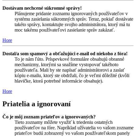
Dostávam nechcené súkromné správy!
Plánujeme pridanie zoznamu ignorovaných používateľov v
systému zasielania súkromných správ. Teraz, pokiaľ dostávate
takéto správy, kontaktujte svojho administrátora, ktorý má tu
moc takému používateľovi zasielanie správ zakázať.
Hore
Dostal/a som spamový a obťažujúci e-mail od niekoho z fóra!
To je nám ľúto. Príspevkové formuláre obsahujú obranné
mechanizmy, ktorými sa snažíme vystopovať takéhoto
používateľa. Mali by ste napísať administrátorovi a zaslať
kópiu e-mailu, ktorý ste obdržali, čo je veľmi dôležité (kvôli
hlavičke, ktorá potrebné informácie obsahuje).
Hore
Priatelia a ignorovaní
Čo je môj zoznam priateľov a ignorovaných?
Tieto zoznamy môžete využiť k triedeniu ostatných
používateľov na fóre. Napríklad užívatelia vo vašom zozname
priateľov budú zobrazený vo vašom používateľskom panely