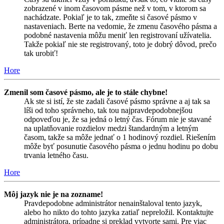
zobrazené v inom časovom pásme než v tom, v ktorom sa
nachádzate. Pokiaľ je to tak, zmeňte si časové pásmo v
nastaveniach. Berte na vedomie, že zmenu časového pásma a
podobné nastavenia môžu meniť len registrovaní užívatelia.
Takže pokiaľ nie ste registrovaný, toto je dobrý dôvod, prečo
tak urobiť!
Hore
Zmenil som časové pásmo, ale je to stále chybne!
Ak ste si istí, že ste zadali časové pásmo správne a aj tak sa
líši od toho správneho, tak tou najpravdepodobnejšou
odpoveďou je, že sa jedná o letný čas. Fórum nie je stavané
na uplatňovanie rozdielov medzi štandardným a letným
časom, takže sa môže jednať o 1 hodinový rozdiel. Riešením
môže byť posunutie časového pásma o jednu hodinu po dobu
trvania letného času.
Hore
Môj jazyk nie je na zozname!
Pravdepodobne administrátor nenainštaloval tento jazyk,
alebo ho nikto do tohto jazyka zatiaľ nepreložil. Kontaktujte
administrátora, prípadne si preklad vytvorte sami. Pre viac