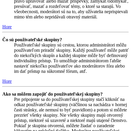
právo upravovať alebo mazať príspevky, zamykať/odomykať,
presúvať, mazať a rozdeľovať témy, o ktoré sa starajú. Vo
všeobecnosti, moderátori sú na to, aby užívatelia neprispievali
mimo tém alebo nepridávali otravný materiál.
Hore
Čo sú používateľské skupiny?
Používateľské skupiny sú cestou, ktorou administrátori môžu
používateľom priradiť skupiny. Každý používateľ môže patriť
do niekoľkých skupín a každej skupine môže byť definovaný
individuálny prístup. To umožňuje administrátorom ľahšie
nastaviť niekoľko používateľov ako moderátorov fóra alebo
im dať prístup na súkromné fórum, atď.
Hore
Ako sa môžem zapojiť do používateľskej skupiny?
Pre pripojenie sa do používateľskej skupiny stačí kliknúť na
odkaz používateľské skupiny (väčšinou sa nachádza v hornej
časti stránky, ale nemusí to byť pravidlom) a potom si môžete
prezrieť všetky skupiny. Nie všetky skupiny majú otvorený
prístup, niektoré sú uzavreté a niektoré majú utajené členstvo.
Pokiaľ je skupina otvorená, môžete žiadať o zaradenie
kliknutím na príslušné tlačítko. Moderátor používateľskej