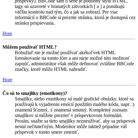
príspevky). BBCode sám o sebe je podobný štýlu HTML,
tagy sú uzavreté v hranatých zátvorkách [ a ] a ponúkajú
väčšiu kontrolu nad tým, čo a jak sa zobrazí. Pre viac
informácií o BBCode si prezrite stránku, ktorá je dostupná cez
stránku prispievania.
Hore
Môžem používať HTML?
Bohužiaľ nie je možné používať akékoľvek HTML
formátovanie na tomto fóre a ani nieje možné túto možnosť
zapnúť, administrátor však môže definovať zvláštne BBCode
značky, ktoré môžu HTML nahradiť.
Hore
Čo sú to smajlíky (emotikony)?
Smajlíky, alebo emotikony sú malé grafické obrázky, ktoré sa
používajú k vyjadreniu emócií použitím malého kódu, napr. :)
znamená šťastný, :( znamená smutný. Kompletný zoznam
smajlíkov si môžete prezrieť v príspevkovom formulári.
Prosím, snažte sa tieto smajlíky nezneužívať, aby sa príspevok
nestal nečitateľným. Moderátor môže taktiež prípadne váš
príspevok v tomto smere zmeniť.