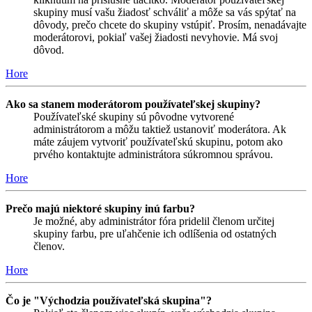
skupiny musí vašu žiadosť schváliť a môže sa vás spýtať na
dôvody, prečo chcete do skupiny vstúpiť. Prosím, nenadávajte
moderátorovi, pokiaľ vašej žiadosti nevyhovie. Má svoj
dôvod.
Hore
Ako sa stanem moderátorom používateľskej skupiny?
Používateľské skupiny sú pôvodne vytvorené
administrátorom a môžu taktiež ustanoviť moderátora. Ak
máte záujem vytvoriť používateľskú skupinu, potom ako
prvého kontaktujte administrátora súkromnou správou.
Hore
Prečo majú niektoré skupiny inú farbu?
Je možné, aby administrátor fóra pridelil členom určitej
skupiny farbu, pre uľahčenie ich odlíšenia od ostatných
členov.
Hore
Čo je "Východzia používateľská skupina"?