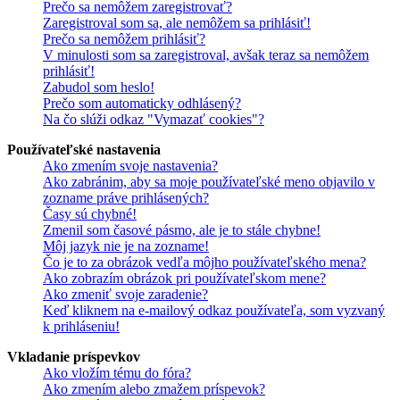
Prečo sa nemôžem zaregistrovať?
Zaregistroval som sa, ale nemôžem sa prihlásiť!
Prečo sa nemôžem prihlásiť?
V minulosti som sa zaregistroval, avšak teraz sa nemôžem
prihlásiť!
Zabudol som heslo!
Prečo som automaticky odhlásený?
Na čo slúži odkaz "Vymazať cookies"?
Používateľské nastavenia
Ako zmením svoje nastavenia?
Ako zabránim, aby sa moje používateľské meno objavilo v
zozname práve prihlásených?
Časy sú chybné!
Zmenil som časové pásmo, ale je to stále chybne!
Môj jazyk nie je na zozname!
Čo je to za obrázok vedľa môjho používateľského mena?
Ako zobrazím obrázok pri používateľskom mene?
Ako zmeniť svoje zaradenie?
Keď kliknem na e-mailový odkaz používateľa, som vyzvaný
k prihláseniu!
Vkladanie príspevkov
Ako vložím tému do fóra?
Ako zmením alebo zmažem príspevok?