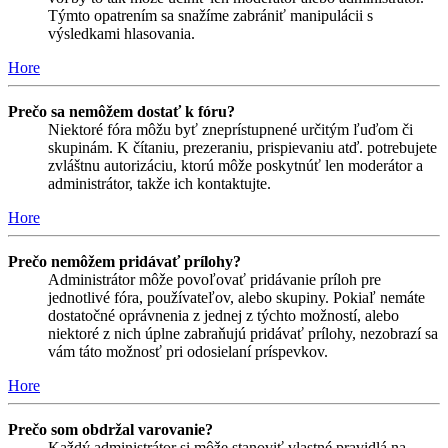
Týmto opatrením sa snažíme zabrániť manipulácii s
výsledkami hlasovania.
Hore
Prečo sa nemôžem dostať k fóru?
Niektoré fóra môžu byť zneprístupnené určitým ľuďom či
skupinám. K čítaniu, prezeraniu, prispievaniu atď. potrebujete
zvláštnu autorizáciu, ktorú môže poskytnúť len moderátor a
administrátor, takže ich kontaktujte.
Hore
Prečo nemôžem pridávať prílohy?
Administrátor môže povoľovať pridávanie príloh pre
jednotlivé fóra, používateľov, alebo skupiny. Pokiaľ nemáte
dostatočné oprávnenia z jednej z týchto možností, alebo
niektoré z nich úplne zabraňujú pridávať prílohy, nezobrazí sa
vám táto možnosť pri odosielaní príspevkov.
Hore
Prečo som obdržal varovanie?
Každý administrátor si môže stanoviť vlastné pravidlá na