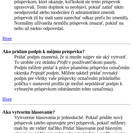
príspevkom, ktorí ukazuje, koľkokrát ste tento príspevok
upravovali. Tento doplnok sa neobjaví, pokiaľ zatiaľ nikto
neodpovedal alebo moderátor či administrátor zmenili
príspevok (tí by mali sami zanechať odkaz prečo ho zmenili).
Normálny užívatelia nemôžu príspevok zmazať, pokiaľ na
neho už niekto odpovedal.
Hore
Ako pridám podpis k môjmu príspevku?
Pridať podpis znamená, že si musíte najprv nie aký vytvoriť.
To urobíte cez stránku
Profil
v používateľskom panely.
Podpis môžete pridať k práve písanému príspevku označením
okienka
Pripojiť podpis
. Môžete taktiež pridať rovnaký
podpis pre všetky vaše príspevky označením príslušného
políčka v nastavení profilu (je možné nepridávať podpis k
vybraným príspevkom odstránením tohto označenia).
Hore
Ako vytvorím hlasovanie?
Vytvorenie hlasovania je jednoduché. Pokiaľ pridáte nový
príspevok (alebo upravujete prví príspevok, pokiaľ môžete)
mali by ste vidieť tlačítko Pridať hlasovanie pod hlavným