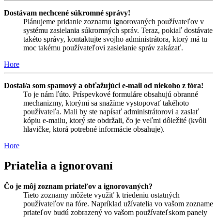
Dostávam nechcené súkromné správy!
Plánujeme pridanie zoznamu ignorovaných používateľov v
systému zasielania súkromných správ. Teraz, pokiaľ dostávate
takéto správy, kontaktujte svojho administrátora, ktorý má tu
moc takému používateľovi zasielanie správ zakázať.
Hore
Dostal/a som spamový a obťažujúci e-mail od niekoho z fóra!
To je nám ľúto. Príspevkové formuláre obsahujú obranné
mechanizmy, ktorými sa snažíme vystopovať takéhoto
používateľa. Mali by ste napísať administrátorovi a zaslať
kópiu e-mailu, ktorý ste obdržali, čo je veľmi dôležité (kvôli
hlavičke, ktorá potrebné informácie obsahuje).
Hore
Priatelia a ignorovaní
Čo je môj zoznam priateľov a ignorovaných?
Tieto zoznamy môžete využiť k triedeniu ostatných
používateľov na fóre. Napríklad užívatelia vo vašom zozname
priateľov budú zobrazený vo vašom používateľskom panely