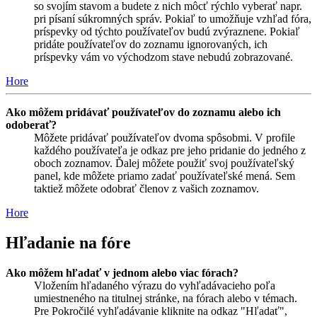
so svojím stavom a budete z nich môcť rýchlo vyberať napr.
pri písaní súkromných správ. Pokiaľ to umožňuje vzhľad fóra,
príspevky od týchto používateľov budú zvýraznene. Pokiaľ
pridáte používateľov do zoznamu ignorovaných, ich
príspevky vám vo východzom stave nebudú zobrazované.
Hore
Ako môžem pridávať používateľov do zoznamu alebo ich
odoberať?
Môžete pridávať používateľov dvoma spôsobmi. V profile
každého používateľa je odkaz pre jeho pridanie do jedného z
oboch zoznamov. Ďalej môžete použiť svoj používateľský
panel, kde môžete priamo zadať používateľské mená. Sem
taktiež môžete odobrať členov z vašich zoznamov.
Hore
Hľadanie na fóre
Ako môžem hľadať v jednom alebo viac fórach?
Vložením hľadaného výrazu do vyhľadávacieho poľa
umiestneného na titulnej stránke, na fórach alebo v témach.
Pre Pokročilé vyhľadávanie kliknite na odkaz "Hľadať",