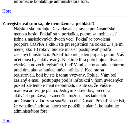
informácie kontaktuje administrátora fóra.
Hore
Zaregistroval som sa, ale nemôžem sa prihlásiť!
Najskôr skontrolujte, že zadávate správne používateľské
meno a heslo. Pokiaľ sú v poriadku, potom sa mohla stať
jedna z nasledovných dvoch vecí. Pokiaľ je povolená
podpora COPPA a klikli ste pri registrácii na odkaz ... a je mi
menej ako 13 rokov, budete musieť postupovať podľa
zaslaných inštrukcií. Pokiaľ toto nie je ten prípad, potom Váš
účet musí byť aktivovaný. Niektoré fóra potrebujú aktiváciu
všetkých nových registrácií, buď Vami, alebo administrátorom
pred tim, ako sa budete môcť prihlásiť. Keď ste sa
registrovali, boli by ste k tomu vyzvaný. Pokiaľ Vám bol
zaslaný e-mail, postupujte podľa inštrukcií v ňom uvedených,
pokiaľ ste tento e-mail neobdržali, uistite sa, že Vaša e-
mailová adresa je platná. Jedným z dôvodov, prečo sa
aktivácia používa, je zmenšiť možnosť nežiaducich
používateľov, ktorý sa snažia iba obťažovať. Pokiaľ si ste istí,
že e-mailová adresa, ktorú ste použili je platná, kontaktujte
administrátora fóra.
Hore