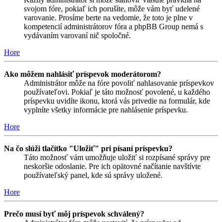
svojom fóre, pokiaľ ich porušíte, môže vám byť udelené
varovanie. Prosíme berte na vedomie, že toto je plne v
kompetencií administrátorov fóra a phpBB Group nemá s
vydávaním varovaní nič spoločné.
Hore
Ako môžem nahlásiť príspevok moderátorom?
Administrátor môže na fóre povoliť nahlasovanie príspevkov
používateľovi. Pokiaľ je táto možnosť povolené, u každého
príspevku uvidíte ikonu, ktorá vás privedie na formulár, kde
vyplníte všetky informácie pre nahlásenie príspevku.
Hore
Na čo slúži tlačítko "Uložiť" pri písaní príspevku?
Táto možnosť vám umožňuje uložiť si rozpísané správy pre
neskoršie odoslanie. Pre ich opätovné načítanie navštívte
používateľský panel, kde sú správy uložené.
Hore
Prečo musí byť môj príspevok schválený?