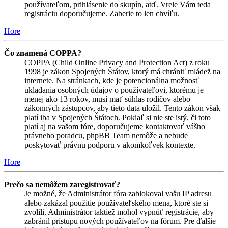
používateľom, prihlásenie do skupín, atď. Vrele Vám teda
registráciu doporučujeme. Zaberie to len chvíľu.
Hore
Čo znamená COPPA?
COPPA (Child Online Privacy and Protection Act) z roku
1998 je zákon Spojených Štátov, ktorý má chrániť mládež na
internete. Na stránkach, kde je potencionálna možnosť
ukladania osobných údajov o používateľovi, ktorému je
menej ako 13 rokov, musí mať súhlas rodičov alebo
zákonných zástupcov, aby tieto data uložil. Tento zákon však
platí iba v Spojených Štátoch. Pokiaľ si nie ste istý, či toto
platí aj na vašom fóre, doporučujeme kontaktovať vášho
právneho poradcu, phpBB Team nemôže a nebude
poskytovať právnu podporu v akomkoľvek kontexte.
Hore
Prečo sa nemôžem zaregistrovať?
Je možné, že Administrátor fóra zablokoval vašu IP adresu
alebo zakázal použitie používateľského mena, ktoré ste si
zvolili. Administrátor taktiež mohol vypnúť registrácie, aby
zabránil prístupu nových používateľov na fórum. Pre ďalšie