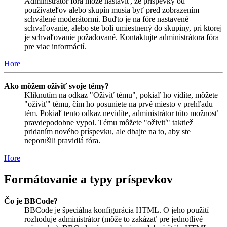
Administrátor fóra môže nastaviť, že príspevky od
používateľov alebo skupín musia byť pred zobrazením
schválené moderátormi. Buďto je na fóre nastavené
schvaľovanie, alebo ste boli umiestnený do skupiny, pri ktorej
je schvaľovanie požadované. Kontaktujte administrátora fóra
pre viac informácií.
Hore
Ako môžem oživiť svoje témy?
Kliknutím na odkaz "Oživiť tému", pokiaľ ho vidíte, môžete
"oživiť" tému, čím ho posuniete na prvé miesto v prehľadu
tém. Pokiaľ tento odkaz nevidíte, administrátor túto možnosť
pravdepodobne vypol. Tému môžete "oživiť" taktiež
pridaním nového príspevku, ale dbajte na to, aby ste
neporušili pravidlá fóra.
Hore
Formátovanie a typy príspevkov
Čo je BBCode?
BBCode je špeciálna konfigurácia HTML. O jeho použití
rozhoduje administrátor (môže to zakázať pre jednotlivé