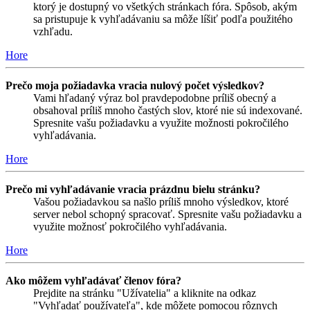
ktorý je dostupný vo všetkých stránkach fóra. Spôsob, akým
sa pristupuje k vyhľadávaniu sa môže líšiť podľa použitého
vzhľadu.
Hore
Prečo moja požiadavka vracia nulový počet výsledkov?
Vami hľadaný výraz bol pravdepodobne príliš obecný a
obsahoval príliš mnoho častých slov, ktoré nie sú indexované.
Spresnite vašu požiadavku a využite možnosti pokročilého
vyhľadávania.
Hore
Prečo mi vyhľadávanie vracia prázdnu bielu stránku?
Vašou požiadavkou sa našlo príliš mnoho výsledkov, ktoré
server nebol schopný spracovať. Spresnite vašu požiadavku a
využite možnosť pokročilého vyhľadávania.
Hore
Ako môžem vyhľadávať členov fóra?
Prejdite na stránku "Užívatelia" a kliknite na odkaz
"Vyhľadať používateľa", kde môžete pomocou rôznych