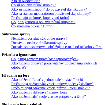
Kto sú Moderátori?
Čo sú používateľské skupiny?
Ako sa môžem zapojiť do používateľskej skupiny?
Ako sa stanem moderátorom používateľskej skupiny?
Prečo majú niektoré skupiny inú farbu?
Čo je "Východzia používateľská skupina"?
Čo znamená odkaz "Tím"?
Súkromné správy
Nemôžem posielať súkromné správy!
Dostávam nechcené súkromné správy!
Dostal/a som spamový a obťažujúci e-mail od niekoho z fóra!
Priatelia a ignorovaní
Čo je môj zoznam priateľov a ignorovaných?
Ako môžem pridávať používateľov do zoznamu alebo ich
odoberať?
Hľadanie na fóre
Ako môžem hľadať v jednom alebo viac fórach?
Prečo moja požiadavka vracia nulový počet výsledkov?
Prečo mi vyhľadávanie vracia prázdnu bielu stránku?
Ako môžem vyhľadávať členov fóra?
Ako môžem nájsť svoje vlastné príspevky a témy?
Sledovanie tém a záložiek