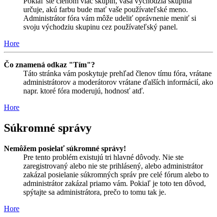
Pokiaľ ste členom viac skupín, vaša východzia skupina
určuje, akú farbu bude mať vaše používateľské meno.
Administrátor fóra vám môže udeliť oprávnenie meniť si
svoju východziu skupinu cez používateľský panel.
Hore
Čo znamená odkaz "Tím"?
Táto stránka vám poskytuje prehľad členov tímu fóra, vrátane
administrátorov a moderátorov vrátane ďalších informácií, ako
napr. ktoré fóra moderujú, hodnosť atď.
Hore
Súkromné správy
Nemôžem posielať súkromné správy!
Pre tento problém existujú tri hlavné dôvody. Nie ste
zaregistrovaný alebo nie ste prihlásený, alebo administrátor
zakázal posielanie súkromných správ pre celé fórum alebo to
administrátor zakázal priamo vám. Pokiaľ je toto ten dôvod,
spýtajte sa administrátora, prečo to tomu tak je.
Hore