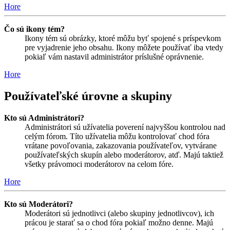
Hore
Čo sú ikony tém?
Ikony tém sú obrázky, ktoré môžu byť spojené s príspevkom
pre vyjadrenie jeho obsahu. Ikony môžete používať iba vtedy
pokiaľ vám nastavil administrátor príslušné oprávnenie.
Hore
Používateľské úrovne a skupiny
Kto sú Administrátori?
Administrátori sú užívatelia poverení najvyššou kontrolou nad
celým fórom. Títo užívatelia môžu kontrolovať chod fóra
vrátane povoľovania, zakazovania používateľov, vytvárane
používateľských skupín alebo moderátorov, atď. Majú taktiež
všetky právomoci moderátorov na celom fóre.
Hore
Kto sú Moderátori?
Moderátori sú jednotlivci (alebo skupiny jednotlivcov), ich
prácou je starať sa o chod fóra pokiaľ možno denne. Majú