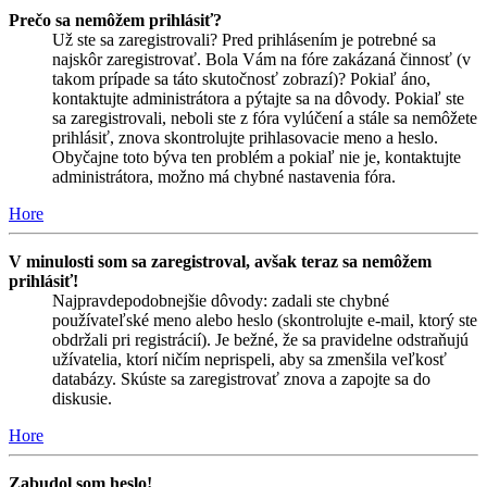
Prečo sa nemôžem prihlásiť?
Už ste sa zaregistrovali? Pred prihlásením je potrebné sa
najskôr zaregistrovať. Bola Vám na fóre zakázaná činnosť (v
takom prípade sa táto skutočnosť zobrazí)? Pokiaľ áno,
kontaktujte administrátora a pýtajte sa na dôvody. Pokiaľ ste
sa zaregistrovali, neboli ste z fóra vylúčení a stále sa nemôžete
prihlásiť, znova skontrolujte prihlasovacie meno a heslo.
Obyčajne toto býva ten problém a pokiaľ nie je, kontaktujte
administrátora, možno má chybné nastavenia fóra.
Hore
V minulosti som sa zaregistroval, avšak teraz sa nemôžem
prihlásiť!
Najpravdepodobnejšie dôvody: zadali ste chybné
používateľské meno alebo heslo (skontrolujte e-mail, ktorý ste
obdržali pri registrácií). Je bežné, že sa pravidelne odstraňujú
užívatelia, ktorí ničím neprispeli, aby sa zmenšila veľkosť
databázy. Skúste sa zaregistrovať znova a zapojte sa do
diskusie.
Hore
Zabudol som heslo!