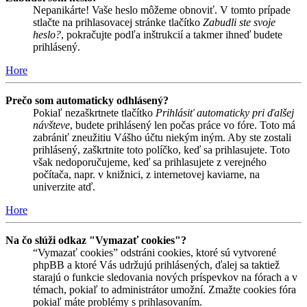
Nepanikárte! Vaše heslo môžeme obnoviť. V tomto prípade
stlačte na prihlasovacej stránke tlačítko
Zabudli ste svoje
heslo?
, pokračujte podľa inštrukcií a takmer ihneď budete
prihlásený.
Hore
Prečo som automaticky odhlásený?
Pokiaľ nezaškrtnete tlačítko
Prihlásiť automaticky pri ďalšej
návšteve
, budete prihlásený len počas práce vo fóre. Toto má
zabrániť zneužitiu Vášho účtu niekým iným. Aby ste zostali
prihlásený, zaškrtnite toto políčko, keď sa prihlasujete. Toto
však nedoporučujeme, keď sa prihlasujete z verejného
počítača, napr. v knižnici, z internetovej kaviarne, na
univerzite atď.
Hore
Na čo slúži odkaz "Vymazať cookies"?
“Vymazať cookies” odstráni cookies, ktoré sú vytvorené
phpBB a ktoré Vás udržujú prihlásených, ďalej sa taktiež
starajú o funkcie sledovania nových príspevkov na fórach a v
témach, pokiaľ to administrátor umožní. Zmažte cookies fóra
pokiaľ máte problémy s prihlasovaním.