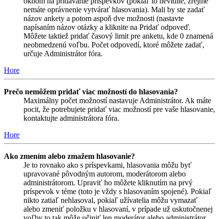
oknom na pridávanie príspevkov (pokiaľ to nevidíte, zrejme
nemáte oprávnenie vytvárať hlasovania). Mali by ste zadať
názov ankety a potom aspoň dve možnosti (nastavte
napísaním názov otázky a kliknite na Pridať odpoveď.
Môžete taktiež pridať časový limit pre anketu, kde 0 znamená
neobmedzenú voľbu. Počet odpovedí, ktoré môžete zadať,
určuje Administrátor fóra.
Hore
Prečo nemôžem pridať viac možností do hlasovania?
Maximálny počet možností nastavuje Administrátor. Ak máte
pocit, že potrebujete pridať viac možností pre vaše hlasovanie,
kontaktujte administrátora fóra.
Hore
Ako zmením alebo zmažem hlasovanie?
Je to rovnako ako s príspevkami, hlasovania môžu byť
upravované pôvodným autorom, moderátorom alebo
administrátorom. Upraviť ho môžete kliknutím na prvý
príspevok v téme (toto je vždy s hlasovaním spojené). Pokiaľ
nikto zatiaľ nehlasoval, pokiaľ užívatelia môžu vymazať
alebo zmeniť položku v hlasovaní, v prípade už uskutočnenej
voľby to tak môže učiniť len moderátor alebo administrátor.