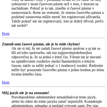
zobrazené v inom časovom pásme než v tom, v ktorom sa
nachádzate. Pokiaľ je to tak, zmeňte si časové pásmo v
nastaveniach. Berte na vedomie, že zmenu časového pásma a
podobné nastavenia môžu meniť len registrovaní užívatelia.
Takže pokiaľ nie ste registrovaný, toto je dobrý dôvod, prečo
tak urobiť!
Hore
Zmenil som časové pásmo, ale je to stále chybne!
Ak ste si istí, že ste zadali časové pásmo správne a aj tak sa
líši od toho správneho, tak tou najpravdepodobnejšou
odpoveďou je, že sa jedná o letný čas. Fórum nie je stavané
na uplatňovanie rozdielov medzi štandardným a letným
časom, takže sa môže jednať o 1 hodinový rozdiel. Riešením
môže byť posunutie časového pásma o jednu hodinu po dobu
trvania letného času.
Hore
Môj jazyk nie je na zozname!
Pravdepodobne administrátor nenainštaloval tento jazyk,
alebo ho nikto do tohto jazyka zatiaľ nepreložil. Kontaktujte
administrátora, prípadne si preklad vytvorte sami. Pre viac