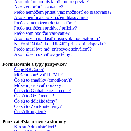
Ako pridám podpis k môjmu príspevku?
Ako vytvorím hlasovanie?
Prečo nemôžem pridať viac možností do hlasovania?
Ako zmením alebo zmažem hlasovanie?
Prečo sa nemôžem dostať k fóru?
Prečo nemôžem pridávať prílohy?
Prečo som obdržal varovanie?
Ako môžem nahlásiť príspevok moderátorom?
Na čo slúži tlačítko "Uložiť" pri písaní príspevku?
Prečo musí byť môj príspevok schválený?
Ako môžem oživiť svoje témy?
Formátovanie a typy príspevkov
Čo je BBCode?
Môžem používať HTML?
Čo sú to smajlíky (emotikony)?
Môžem pridávať obrázky?
Čo sú to Globálne oznámenia?
Čo sú to Oznámenia?
Čo sú to dôležité témy?
Čo sú to Zamknuté témy?
Čo sú ikony tém?
Používateľské úrovne a skupiny
Kto sú Administrátori?