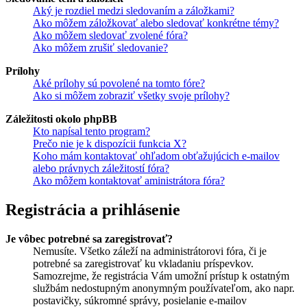
Aký je rozdiel medzi sledovaním a záložkami?
Ako môžem záložkovať alebo sledovať konkrétne témy?
Ako môžem sledovať zvolené fóra?
Ako môžem zrušiť sledovanie?
Prílohy
Aké prílohy sú povolené na tomto fóre?
Ako si môžem zobraziť všetky svoje prílohy?
Záležitosti okolo phpBB
Kto napísal tento program?
Prečo nie je k dispozícii funkcia X?
Koho mám kontaktovať ohľadom obťažujúcich e-mailov
alebo právnych záležitostí fóra?
Ako môžem kontaktovať aministrátora fóra?
Registrácia a prihlásenie
Je vôbec potrebné sa zaregistrovať?
Nemusíte. Všetko záleží na administrátorovi fóra, či je
potrebné sa zaregistrovať ku vkladaniu príspevkov.
Samozrejme, že registrácia Vám umožní prístup k ostatným
službám nedostupným anonymným používateľom, ako napr.
postavičky, súkromné správy, posielanie e-mailov