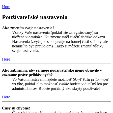
Hore
Používateľské nastavenia
Ako zmením svoje nastavenia?
Všetky Vaše nastavenia (pokiaľ ste zaregistrovaný) sú
uložené v databáze. Ku zmene stačí stlačiť tlačítko odkazu
Nastavenia (zvyčajne sa objavuje na hornej časti stránky, ale
nemusí to byť pravidlom). Takto si môžete zmeniť všetky
svoje nastavenia.
Hore
Ako zabránim, aby sa moje používateľské meno objavilo v
zozname práve prihlásených?
Vo Vašom nastavení nájdete možnosť
Skryť Vašu prítomnosť
vo fóre
, pokiaľ túto možnosť
zvolíte
budete viditeľný len pre
administrátorov. Budete počítaný ako skrytý používateľ.
Hore
Časy sú chybné!
Časy sú takmer vždy v poriadku, avšak to, čo vidíte sú časy