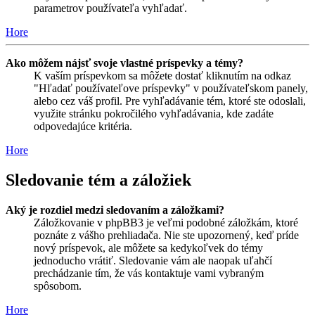
parametrov používateľa vyhľadať.
Hore
Ako môžem nájsť svoje vlastné príspevky a témy?
K vaším príspevkom sa môžete dostať kliknutím na odkaz
"Hľadať používateľove príspevky" v používateľskom panely,
alebo cez váš profil. Pre vyhľadávanie tém, ktoré ste odoslali,
využite stránku pokročilého vyhľadávania, kde zadáte
odpovedajúce kritéria.
Hore
Sledovanie tém a záložiek
Aký je rozdiel medzi sledovaním a záložkami?
Záložkovanie v phpBB3 je veľmi podobné záložkám, ktoré
poznáte z vášho prehliadača. Nie ste upozornený, keď príde
nový príspevok, ale môžete sa kedykoľvek do témy
jednoducho vrátiť. Sledovanie vám ale naopak uľahčí
prechádzanie tím, že vás kontaktuje vami vybraným
spôsobom.
Hore