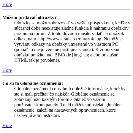
Hore
Môžem pridávať obrázky?
Obrázky sa môžu zobrazovať vo vašich príspevkoch, keďže v
súčasnej dobe neexistuje žiadna funkcia k nahraniu obrázkov
priamo na fórum. Z tohto dôvodu musíte zadať na obrázok
odkaz, napr. http://www.stránk.xx/obrazok.jpg. Nemôžete
vytvárať odkazy na obrázky umiestené vo vlastnom PC
(pokiaľ to nie je verejne prístupná stanica). K zobrazeniu
obrázku použite buď BBCode [img] tag alebo príslušné
HTML (ak je povolené).
Hore
Čo sú to Globálne oznámenia?
Globálne oznámenia obsahujú dôležité informácie, ktoré by
ste si mali prečítať čo najskôr. Globálne oznámenie sa
zobrazujú nad každým fórom a taktiež vo vašom
používateľskom panely. To, či môžete odosielať globálne
oznámenie, záleží na nastavených oprávneniach, ktoré
nastavujú administrátori.
Hore