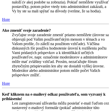
naloží (v akej podobe sa zobrazia). Pokiaľ nemôžete využívať
postavičky, potom práve vtedy toto administrátori zakázali, a
Vy by ste sa mali spýtať na dôvody (veríme, že sa hodia).
Hore
Ako zmeniť svoje zaradenie?
Zvyčajne svoje zaradenie zmeniť priamo nemôžete (úrovne sa
objavujú pod Vašim používateľským menom v témach a vo
Vašom profile, čo záleží na použitom vzhľade). Väčšina
diskusných fór používa hodnotenie úrovní k rozlíšeniu počtu
Vami pridaných príspevkov a k identifikácií určitých
používateľov, napr. označenie moderátorov a administrátorov
môže mať zvláštny vzhľad. Prosím, nezaťažujte fórum
zbytočným prispievaním len aby ste dosiahli vyššej úrovne.
Moderátor alebo administrátor potom môže počet Vašich
príspevkov znížiť.
Hore
Keď kliknem na e-mailový odkaz používateľa, som vyzvaný k
prihláseniu!
Len zaregistrovaní užívatelia môžu posielať e-mail ľuďom cez
nastavený e-mailový formulár (pokiaľ administrátor túto