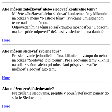
Ako môžem záložkovať alebo sledovať konkrétne témy?
Môžete záložkovať alebo sledovať konkrétne témy kliknutím
na odkaz v meno “Nástroje témy”, zvyčajne umiestnenom
tesne nad a pod témou.
Odpovedaním na tému so zaškrtnutou možnosťou “Upozorni
ma keď príde odpoveď” tiež nastaví sledovanie na danú tému.
Hore
Ako môžem sledovať zvolené fóra?
Pre sledovanie jednotlivého fóra, kliknite po vstupu do neho
na odkaz "Sledovať toto fórum". Pre sledovanie témy kliknite
na odkaz v ňom alebo pri odosielaní príspevku zvoľte
možnosť sledovať túto tému.
Hore
Ako môžem zrušiť sledovanie?
Pre zrušenie sledovania, prejdite v používateľskom panely do
sekcie Sledovanie.
Hore