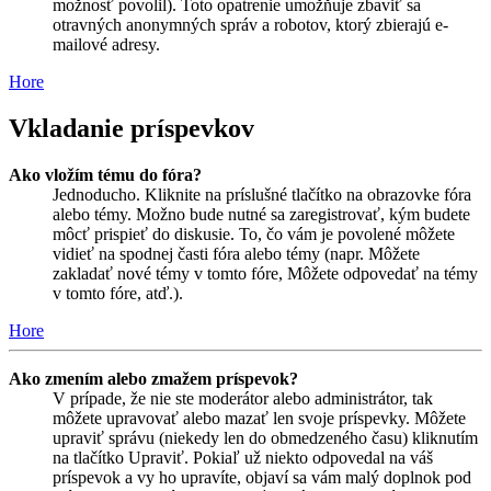
možnosť povolil). Toto opatrenie umožňuje zbaviť sa
otravných anonymných správ a robotov, ktorý zbierajú e-
mailové adresy.
Hore
Vkladanie príspevkov
Ako vložím tému do fóra?
Jednoducho. Kliknite na príslušné tlačítko na obrazovke fóra
alebo témy. Možno bude nutné sa zaregistrovať, kým budete
môcť prispieť do diskusie. To, čo vám je povolené môžete
vidieť na spodnej časti fóra alebo témy (napr. Môžete
zakladať nové témy v tomto fóre, Môžete odpovedať na témy
v tomto fóre, atď.).
Hore
Ako zmením alebo zmažem príspevok?
V prípade, že nie ste moderátor alebo administrátor, tak
môžete upravovať alebo mazať len svoje príspevky. Môžete
upraviť správu (niekedy len do obmedzeného času) kliknutím
na tlačítko Upraviť. Pokiaľ už niekto odpovedal na váš
príspevok a vy ho upravíte, objaví sa vám malý doplnok pod