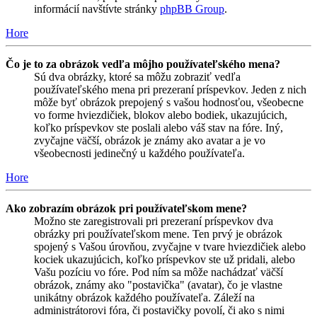
informácií navštívte stránky
phpBB Group
.
Hore
Čo je to za obrázok vedľa môjho používateľského mena?
Sú dva obrázky, ktoré sa môžu zobraziť vedľa
používateľského mena pri prezeraní príspevkov. Jeden z nich
môže byť obrázok prepojený s vašou hodnosťou, všeobecne
vo forme hviezdičiek, blokov alebo bodiek, ukazujúcich,
koľko príspevkov ste poslali alebo váš stav na fóre. Iný,
zvyčajne väčší, obrázok je známy ako avatar a je vo
všeobecnosti jedinečný u každého používateľa.
Hore
Ako zobrazím obrázok pri používateľskom mene?
Možno ste zaregistrovali pri prezeraní príspevkov dva
obrázky pri používateľskom mene. Ten prvý je obrázok
spojený s Vašou úrovňou, zvyčajne v tvare hviezdičiek alebo
kociek ukazujúcich, koľko príspevkov ste už pridali, alebo
Vašu pozíciu vo fóre. Pod ním sa môže nachádzať väčší
obrázok, známy ako "postavička" (avatar), čo je vlastne
unikátny obrázok každého používateľa. Záleží na
administrátorovi fóra, či postavičky povolí, či ako s nimi