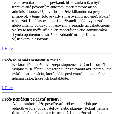
Je to rovnako ako s príspevkami, hlasovania môžu byť
upravované pôvodným autorom, moderátorom alebo
administrátorom. Upraviť ho môžete kliknutím na prvý
príspevok v téme (toto je vždy s hlasovaním spojené). Pokiaľ
nikto zatiaľ nehlasoval, pokiaľ užívatelia môžu vymazať
alebo zmeniť položku v hlasovaní, v prípade už uskutočnenej
voľby to tak môže učiniť len moderátor alebo administrátor.
Týmto opatrením sa snažíme zabrániť manipulácii s
výsledkami hlasovania.
Hore
Prečo sa nemôžem dostať k fóru?
Niektoré fóra môžu byť zneprístupnené určitým ľuďom či
skupinám. K čítaniu, prezeraniu, prispievaniu atď. potrebujete
zvláštnu autorizáciu, ktorú môže poskytnúť len moderátor a
administrátor, takže ich kontaktujte.
Hore
Prečo nemôžem pridávať prílohy?
Administrátor môže povoľovať pridávanie príloh pre
jednotlivé fóra, používateľov, alebo skupiny. Pokiaľ nemáte
dostatočné oprávnenia z jednej z týchto možností, alebo