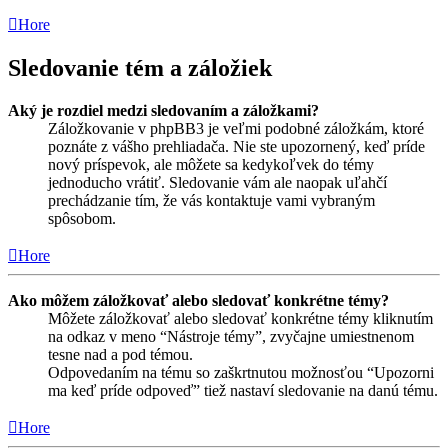
Hore
Sledovanie tém a záložiek
Aký je rozdiel medzi sledovaním a záložkami?
Záložkovanie v phpBB3 je veľmi podobné záložkám, ktoré
poznáte z vášho prehliadača. Nie ste upozornený, keď príde
nový príspevok, ale môžete sa kedykoľvek do témy
jednoducho vrátiť. Sledovanie vám ale naopak uľahčí
prechádzanie tím, že vás kontaktuje vami vybraným
spôsobom.
Hore
Ako môžem záložkovať alebo sledovať konkrétne témy?
Môžete záložkovať alebo sledovať konkrétne témy kliknutím
na odkaz v meno “Nástroje témy”, zvyčajne umiestnenom
tesne nad a pod témou.
Odpovedaním na tému so zaškrtnutou možnosťou “Upozorni
ma keď príde odpoveď” tiež nastaví sledovanie na danú tému.
Hore