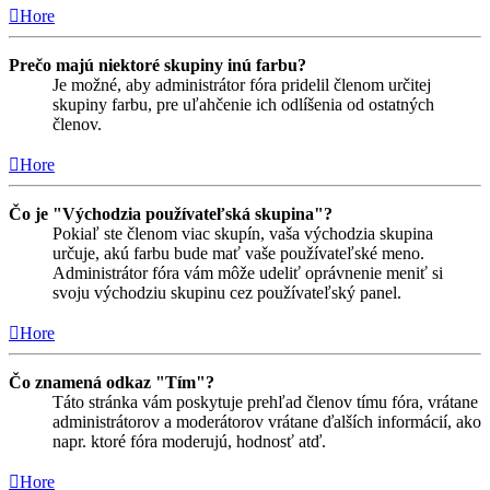
Hore
Prečo majú niektoré skupiny inú farbu?
Je možné, aby administrátor fóra pridelil členom určitej
skupiny farbu, pre uľahčenie ich odlíšenia od ostatných
členov.
Hore
Čo je "Východzia používateľská skupina"?
Pokiaľ ste členom viac skupín, vaša východzia skupina
určuje, akú farbu bude mať vaše používateľské meno.
Administrátor fóra vám môže udeliť oprávnenie meniť si
svoju východziu skupinu cez používateľský panel.
Hore
Čo znamená odkaz "Tím"?
Táto stránka vám poskytuje prehľad členov tímu fóra, vrátane
administrátorov a moderátorov vrátane ďalších informácií, ako
napr. ktoré fóra moderujú, hodnosť atď.
Hore