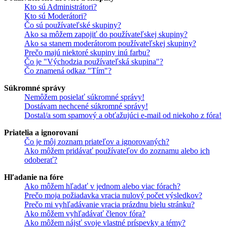
Kto sú Administrátori?
Kto sú Moderátori?
Čo sú používateľské skupiny?
Ako sa môžem zapojiť do používateľskej skupiny?
Ako sa stanem moderátorom používateľskej skupiny?
Prečo majú niektoré skupiny inú farbu?
Čo je "Východzia používateľská skupina"?
Čo znamená odkaz "Tím"?
Súkromné správy
Nemôžem posielať súkromné správy!
Dostávam nechcené súkromné správy!
Dostal/a som spamový a obťažujúci e-mail od niekoho z fóra!
Priatelia a ignorovaní
Čo je môj zoznam priateľov a ignorovaných?
Ako môžem pridávať používateľov do zoznamu alebo ich
odoberať?
Hľadanie na fóre
Ako môžem hľadať v jednom alebo viac fórach?
Prečo moja požiadavka vracia nulový počet výsledkov?
Prečo mi vyhľadávanie vracia prázdnu bielu stránku?
Ako môžem vyhľadávať členov fóra?
Ako môžem nájsť svoje vlastné príspevky a témy?