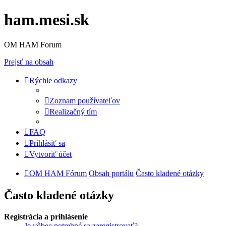
ham.mesi.sk
OM HAM Forum
Prejsť na obsah
Rýchle odkazy
Zoznam používateľov
Realizačný tím
FAQ
Prihlásiť sa
Vytvoriť účet
OM HAM Fórum
Obsah portálu
Často kladené otázky
Často kladené otázky
Registrácia a prihlásenie
Je vôbec potrebné sa zaregistrovať?