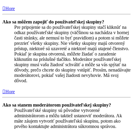
Hore
Ako sa môžem zapojiť do používateľskej skupiny?
Pre pripojenie sa do používateľskej skupiny stačí kliknúť na
odkaz používateľské skupiny (väčšinou sa nachádza v hornej
časti stránky, ale nemusí to byť pravidlom) a potom si môžete
prezrieť všetky skupiny. Nie všetky skupiny majú otvorený
prístup, niektoré sú uzavreté a niektoré majú utajené členstvo.
Pokiaľ je skupina otvorená, môžete žiadať o zaradenie
kliknutím na príslušné tlačítko. Moderátor používateľskej
skupiny musí vašu žiadosť schváliť a môže sa vás spýtať na
dôvody, prečo chcete do skupiny vstúpiť. Prosím, nenadávajte
moderátorovi, pokiaľ vašej žiadosti nevyhovie. Má svoj
dôvod.
Hore
Ako sa stanem moderátorom používateľskej skupiny?
Používateľské skupiny sú pôvodne vytvorené
administrátorom a môžu taktiež ustanoviť moderátora. Ak
máte záujem vytvoriť používateľskú skupinu, potom ako
prvého kontaktujte administrátora súkromnou správou.