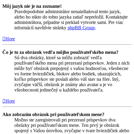
Môj jazyk nie je na zozname!
Pravdepodobne administrátor nenainštaloval tento jazyk,
alebo ho nikto do tohto jazyka zatiaľ nepreložil. Kontaktujte
administrátora, prípadne si preklad vytvorte sami. Pre viac
informácií navštívte stránky
phpBB Group
.
Hore
Čo je to za obrázok vedľa môjho používateľského mena?
Sú dva obrázky, ktoré sa môžu zobraziť vedľa
používateľského mena pri prezeraní príspevkov. Jeden z nich
môže byť obrázok prepojený s vašou hodnosťou, všeobecne
vo forme hviezdičiek, blokov alebo bodiek, ukazujúcich,
koľko príspevkov ste poslali alebo váš stav na fóre. Iný,
zvyčajne väčší, obrázok je známy ako avatar a je vo
všeobecnosti jedinečný u každého používateľa.
Hore
Ako zobrazím obrázok pri používateľskom mene?
Možno ste zaregistrovali pri prezeraní príspevkov dva
obrázky pri používateľskom mene. Ten prvý je obrázok
spojený s Vašou úrovňou, zvyčajne v tvare hviezdičiek alebo