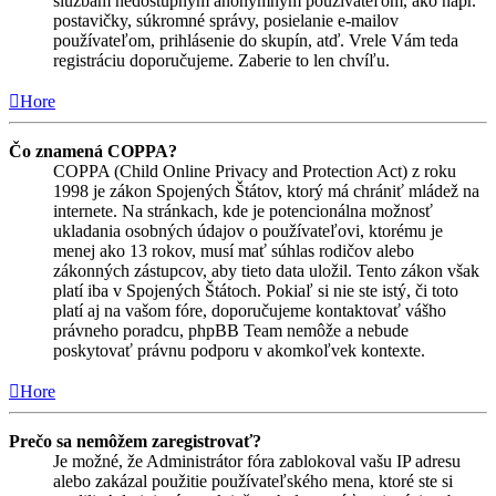
službám nedostupným anonymným používateľom, ako napr.
postavičky, súkromné správy, posielanie e-mailov
používateľom, prihlásenie do skupín, atď. Vrele Vám teda
registráciu doporučujeme. Zaberie to len chvíľu.
Hore
Čo znamená COPPA?
COPPA (Child Online Privacy and Protection Act) z roku
1998 je zákon Spojených Štátov, ktorý má chrániť mládež na
internete. Na stránkach, kde je potencionálna možnosť
ukladania osobných údajov o používateľovi, ktorému je
menej ako 13 rokov, musí mať súhlas rodičov alebo
zákonných zástupcov, aby tieto data uložil. Tento zákon však
platí iba v Spojených Štátoch. Pokiaľ si nie ste istý, či toto
platí aj na vašom fóre, doporučujeme kontaktovať vášho
právneho poradcu, phpBB Team nemôže a nebude
poskytovať právnu podporu v akomkoľvek kontexte.
Hore
Prečo sa nemôžem zaregistrovať?
Je možné, že Administrátor fóra zablokoval vašu IP adresu
alebo zakázal použitie používateľského mena, ktoré ste si