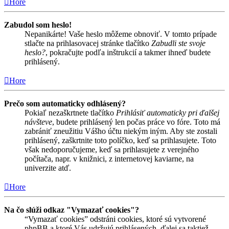
Hore
Zabudol som heslo!
Nepanikárte! Vaše heslo môžeme obnoviť. V tomto prípade
stlačte na prihlasovacej stránke tlačítko
Zabudli ste svoje
heslo?
, pokračujte podľa inštrukcií a takmer ihneď budete
prihlásený.
Hore
Prečo som automaticky odhlásený?
Pokiaľ nezaškrtnete tlačítko
Prihlásiť automaticky pri ďalšej
návšteve
, budete prihlásený len počas práce vo fóre. Toto má
zabrániť zneužitiu Vášho účtu niekým iným. Aby ste zostali
prihlásený, zaškrtnite toto políčko, keď sa prihlasujete. Toto
však nedoporučujeme, keď sa prihlasujete z verejného
počítača, napr. v knižnici, z internetovej kaviarne, na
univerzite atď.
Hore
Na čo slúži odkaz "Vymazať cookies"?
“Vymazať cookies” odstráni cookies, ktoré sú vytvorené
phpBB a ktoré Vás udržujú prihlásených, ďalej sa taktiež