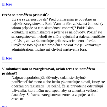
Hore
Prečo sa nemôžem prihlásiť?
Už ste sa zaregistrovali? Pred prihlásením je potrebné sa
najskôr zaregistrovať. Bola Vám na fóre zakázaná činnosť (v
takom prípade sa táto skutočnosť zobrazí)? Pokiaľ áno,
kontaktujte administrátora a pýtajte sa na dôvody. Pokiaľ ste
sa zaregistrovali, neboli ste z fóra vylúčení a stále sa nemôžete
prihlásiť, znova skontrolujte prihlasovacie meno a heslo.
Obyčajne toto býva ten problém a pokiaľ nie je, kontaktujte
administrátora, možno má chybné nastavenia fóra.
Hore
V minulosti som sa zaregistroval, avšak teraz sa nemôžem
prihlásiť!
Najpravdepodobnejšie dôvody: zadali ste chybné
používateľské meno alebo heslo (skontrolujte e-mail, ktorý ste
obdržali pri registrácií). Je bežné, že sa pravidelne odstraňujú
užívatelia, ktorí ničím neprispeli, aby sa zmenšila veľkosť
databázy. Skúste sa zaregistrovať znova a zapojte sa do
diskusie.