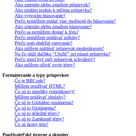
Ako zmením alebo zmažem príspevok?
Ako pridám podpis k môjmu príspevku?
Ako vytvorím hlasovanie?
Prečo nemôžem pridať viac možností do hlasovania?
Ako zmením alebo zmažem hlasovanie?
Prečo sa nemôžem dostať k fóru?
Prečo nemôžem pridávať prílohy?
Prečo som obdržal varovanie?
Ako môžem nahlásiť príspevok moderátorom?
Na čo slúži tlačítko "Uložiť" pri písaní príspevku?
Prečo musí byť môj príspevok schválený?
Ako môžem oživiť svoje témy?
Formátovanie a typy príspevkov
Čo je BBCode?
Môžem používať HTML?
Čo sú to smajlíky (emotikony)?
Môžem pridávať obrázky?
Čo sú to Globálne oznámenia?
Čo sú to Oznámenia?
Čo sú to dôležité témy?
Čo sú to Zamknuté témy?
Čo sú ikony tém?
Používateľské úrovne a skupiny