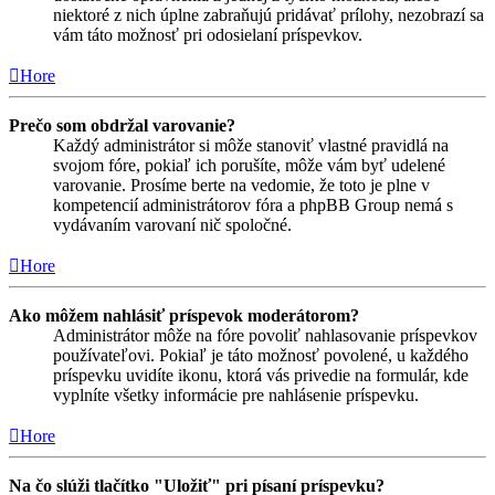
niektoré z nich úplne zabraňujú pridávať prílohy, nezobrazí sa
vám táto možnosť pri odosielaní príspevkov.
Hore
Prečo som obdržal varovanie?
Každý administrátor si môže stanoviť vlastné pravidlá na
svojom fóre, pokiaľ ich porušíte, môže vám byť udelené
varovanie. Prosíme berte na vedomie, že toto je plne v
kompetencií administrátorov fóra a phpBB Group nemá s
vydávaním varovaní nič spoločné.
Hore
Ako môžem nahlásiť príspevok moderátorom?
Administrátor môže na fóre povoliť nahlasovanie príspevkov
používateľovi. Pokiaľ je táto možnosť povolené, u každého
príspevku uvidíte ikonu, ktorá vás privedie na formulár, kde
vyplníte všetky informácie pre nahlásenie príspevku.
Hore
Na čo slúži tlačítko "Uložiť" pri písaní príspevku?