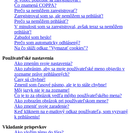
Čo znamená COPPA?
Prečo sa nemôžem zaregistrovať?
Zaregistroval som sa, ale nemôžem sa prihlásiť!
Prečo sa nemôžem prihlásiť?
V minulosti som sa zaregistroval, avšak teraz sa nemôžem
prihlásiť!
Zabudol som heslo!
Prečo som automaticky odhlásený?
Na čo slúži odkaz "Vymazať cookies"?
Používateľské nastavenia
Ako zmením svoje nastavenia?
Ako zabránim, aby sa moje používateľské meno objavilo v
zozname práve prihlásených?
Časy sú chybné!
Zmenil som časové pásmo, ale je to stále chybne!
Môj jazyk nie je na zozname!
Čo je to za obrázok vedľa môjho používateľského mena?
Ako zobrazím obrázok pri používateľskom mene?
Ako zmeniť svoje zaradenie?
Keď kliknem na e-mailový odkaz používateľa, som vyzvaný
k prihláseniu!
Vkladanie príspevkov
Ako vložím tému do fóra?