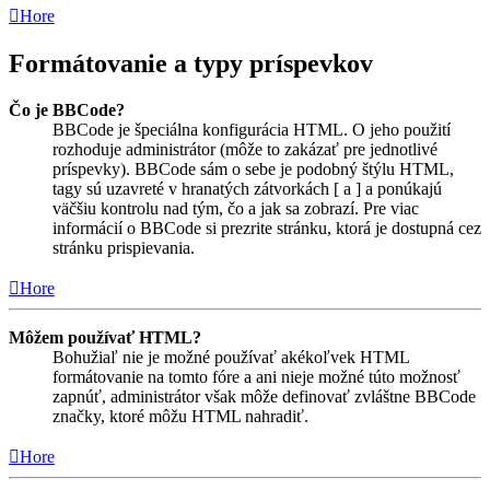
Hore
Formátovanie a typy príspevkov
Čo je BBCode?
BBCode je špeciálna konfigurácia HTML. O jeho použití
rozhoduje administrátor (môže to zakázať pre jednotlivé
príspevky). BBCode sám o sebe je podobný štýlu HTML,
tagy sú uzavreté v hranatých zátvorkách [ a ] a ponúkajú
väčšiu kontrolu nad tým, čo a jak sa zobrazí. Pre viac
informácií o BBCode si prezrite stránku, ktorá je dostupná cez
stránku prispievania.
Hore
Môžem používať HTML?
Bohužiaľ nie je možné používať akékoľvek HTML
formátovanie na tomto fóre a ani nieje možné túto možnosť
zapnúť, administrátor však môže definovať zvláštne BBCode
značky, ktoré môžu HTML nahradiť.
Hore