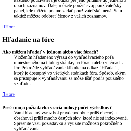
každého používateľa je odkaz pre jeho pridanie do jedného z
oboch zoznamov. Ďalej môžete použiť svoj používateľský
panel, kde môžete priamo zadať používateľské mená. Sem
taktiež môžete odobrať členov z vašich zoznamov.
Hore
Hľadanie na fóre
Ako môžem hľadať v jednom alebo viac fórach?
Vložením hľadaného výrazu do vyhľadávacieho poľa
umiestneného na titulnej stránke, na fórach alebo v témach.
Pre Pokročilé vyhľadávanie kliknite na odkaz "Hľadať",
ktorý je dostupný vo všetkých stránkach fóra. Spôsob, akým
sa pristupuje k vyhľadávaniu sa môže líšiť podľa použitého
vzhľadu.
Hore
Prečo moja požiadavka vracia nulový počet výsledkov?
Vami hľadaný výraz bol pravdepodobne príliš obecný a
obsahoval príliš mnoho častých slov, ktoré nie sú indexované.
Spresnite vašu požiadavku a využite možnosti pokročilého
vyhľadávania.