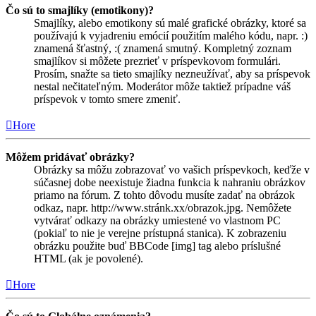
Čo sú to smajlíky (emotikony)?
Smajlíky, alebo emotikony sú malé grafické obrázky, ktoré sa
používajú k vyjadreniu emócií použitím malého kódu, napr. :)
znamená šťastný, :( znamená smutný. Kompletný zoznam
smajlíkov si môžete prezrieť v príspevkovom formulári.
Prosím, snažte sa tieto smajlíky nezneužívať, aby sa príspevok
nestal nečitateľným. Moderátor môže taktiež prípadne váš
príspevok v tomto smere zmeniť.
Hore
Môžem pridávať obrázky?
Obrázky sa môžu zobrazovať vo vašich príspevkoch, keďže v
súčasnej dobe neexistuje žiadna funkcia k nahraniu obrázkov
priamo na fórum. Z tohto dôvodu musíte zadať na obrázok
odkaz, napr. http://www.stránk.xx/obrazok.jpg. Nemôžete
vytvárať odkazy na obrázky umiestené vo vlastnom PC
(pokiaľ to nie je verejne prístupná stanica). K zobrazeniu
obrázku použite buď BBCode [img] tag alebo príslušné
HTML (ak je povolené).
Hore