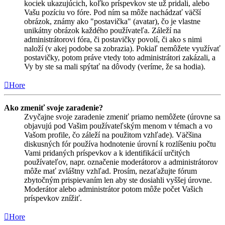
kociek ukazujúcich, koľko príspevkov ste už pridali, alebo
Vašu pozíciu vo fóre. Pod ním sa môže nachádzať väčší
obrázok, známy ako "postavička" (avatar), čo je vlastne
unikátny obrázok každého používateľa. Záleží na
administrátorovi fóra, či postavičky povolí, či ako s nimi
naloží (v akej podobe sa zobrazia). Pokiaľ nemôžete využívať
postavičky, potom práve vtedy toto administrátori zakázali, a
Vy by ste sa mali spýtať na dôvody (veríme, že sa hodia).
Hore
Ako zmeniť svoje zaradenie?
Zvyčajne svoje zaradenie zmeniť priamo nemôžete (úrovne sa
objavujú pod Vašim používateľským menom v témach a vo
Vašom profile, čo záleží na použitom vzhľade). Väčšina
diskusných fór používa hodnotenie úrovní k rozlíšeniu počtu
Vami pridaných príspevkov a k identifikácií určitých
používateľov, napr. označenie moderátorov a administrátorov
môže mať zvláštny vzhľad. Prosím, nezaťažujte fórum
zbytočným prispievaním len aby ste dosiahli vyššej úrovne.
Moderátor alebo administrátor potom môže počet Vašich
príspevkov znížiť.
Hore