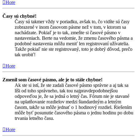
Hore
Časy sú chybné!
Časy sú takmer vždy v poriadku, avšak to, čo vidíte sú časy
zobrazené v inom časovom pásme než v tom, v ktorom sa
nachádzate. Pokiaľ je to tak, zmeňte si časové pásmo v
nastaveniach. Berte na vedomie, že zmenu časového pásma a
podobné nastavenia môžu meniť len registrovaní užívatelia.
Takže pokiaľ nie ste registrovaný, toto je dobrý dôvod, prečo
tak urobiť!
Hore
Zmenil som časové pásmo, ale je to stále chybne!
Ak ste si istí, že ste zadali časové pásmo správne a aj tak sa
líši od toho správneho, tak tou najpravdepodobnejšou
odpoveďou je, že sa jedná o letný čas. Fórum nie je stavané
na uplatňovanie rozdielov medzi štandardným a letným
časom, takže sa môže jednať o 1 hodinový rozdiel. Riešením
môže byť posunutie časového pásma o jednu hodinu po dobu
trvania letného času.
Hore