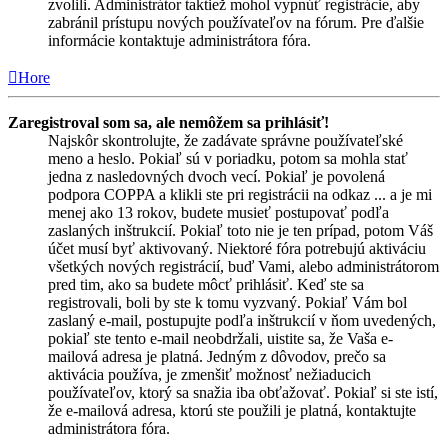
zvolili. Administrátor taktiež mohol vypnúť registrácie, aby
zabránil prístupu nových používateľov na fórum. Pre ďalšie
informácie kontaktuje administrátora fóra.
Hore
Zaregistroval som sa, ale nemôžem sa prihlásiť!
Najskôr skontrolujte, že zadávate správne používateľské
meno a heslo. Pokiaľ sú v poriadku, potom sa mohla stať
jedna z nasledovných dvoch vecí. Pokiaľ je povolená
podpora COPPA a klikli ste pri registrácii na odkaz ... a je mi
menej ako 13 rokov, budete musieť postupovať podľa
zaslaných inštrukcií. Pokiaľ toto nie je ten prípad, potom Váš
účet musí byť aktivovaný. Niektoré fóra potrebujú aktiváciu
všetkých nových registrácií, buď Vami, alebo administrátorom
pred tim, ako sa budete môcť prihlásiť. Keď ste sa
registrovali, boli by ste k tomu vyzvaný. Pokiaľ Vám bol
zaslaný e-mail, postupujte podľa inštrukcií v ňom uvedených,
pokiaľ ste tento e-mail neobdržali, uistite sa, že Vaša e-
mailová adresa je platná. Jedným z dôvodov, prečo sa
aktivácia používa, je zmenšiť možnosť nežiaducich
používateľov, ktorý sa snažia iba obťažovať. Pokiaľ si ste istí,
že e-mailová adresa, ktorú ste použili je platná, kontaktujte
administrátora fóra.