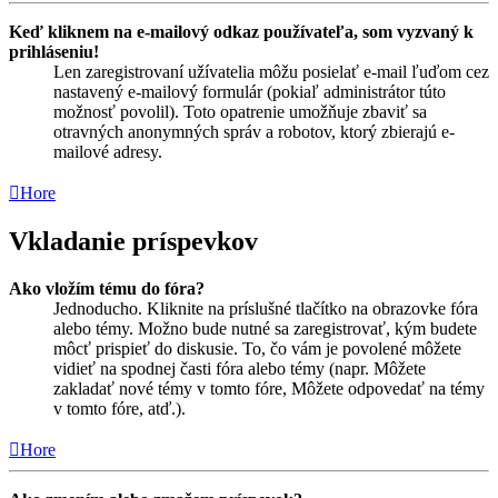
Keď kliknem na e-mailový odkaz používateľa, som vyzvaný k
prihláseniu!
Len zaregistrovaní užívatelia môžu posielať e-mail ľuďom cez
nastavený e-mailový formulár (pokiaľ administrátor túto
možnosť povolil). Toto opatrenie umožňuje zbaviť sa
otravných anonymných správ a robotov, ktorý zbierajú e-
mailové adresy.
Hore
Vkladanie príspevkov
Ako vložím tému do fóra?
Jednoducho. Kliknite na príslušné tlačítko na obrazovke fóra
alebo témy. Možno bude nutné sa zaregistrovať, kým budete
môcť prispieť do diskusie. To, čo vám je povolené môžete
vidieť na spodnej časti fóra alebo témy (napr. Môžete
zakladať nové témy v tomto fóre, Môžete odpovedať na témy
v tomto fóre, atď.).
Hore