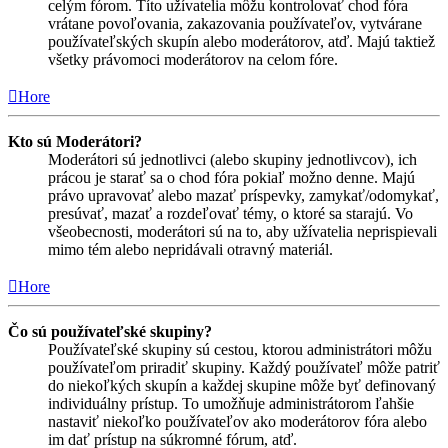
celým fórom. Títo užívatelia môžu kontrolovať chod fóra
vrátane povoľovania, zakazovania používateľov, vytvárane
používateľských skupín alebo moderátorov, atď. Majú taktiež
všetky právomoci moderátorov na celom fóre.
Hore
Kto sú Moderátori?
Moderátori sú jednotlivci (alebo skupiny jednotlivcov), ich
prácou je starať sa o chod fóra pokiaľ možno denne. Majú
právo upravovať alebo mazať príspevky, zamykať/odomykať,
presúvať, mazať a rozdeľovať témy, o ktoré sa starajú. Vo
všeobecnosti, moderátori sú na to, aby užívatelia neprispievali
mimo tém alebo nepridávali otravný materiál.
Hore
Čo sú používateľské skupiny?
Používateľské skupiny sú cestou, ktorou administrátori môžu
používateľom priradiť skupiny. Každý používateľ môže patriť
do niekoľkých skupín a každej skupine môže byť definovaný
individuálny prístup. To umožňuje administrátorom ľahšie
nastaviť niekoľko používateľov ako moderátorov fóra alebo
im dať prístup na súkromné fórum, atď.