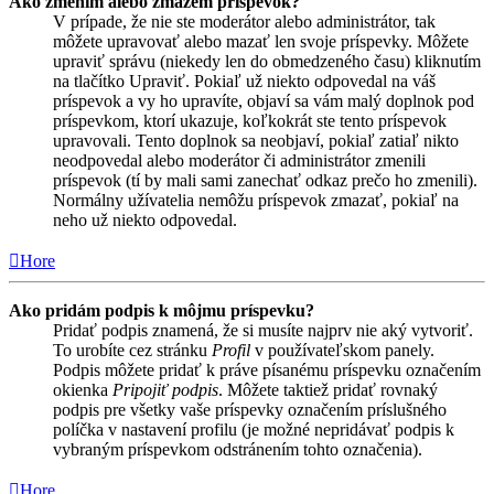
Ako zmením alebo zmažem príspevok?
V prípade, že nie ste moderátor alebo administrátor, tak
môžete upravovať alebo mazať len svoje príspevky. Môžete
upraviť správu (niekedy len do obmedzeného času) kliknutím
na tlačítko Upraviť. Pokiaľ už niekto odpovedal na váš
príspevok a vy ho upravíte, objaví sa vám malý doplnok pod
príspevkom, ktorí ukazuje, koľkokrát ste tento príspevok
upravovali. Tento doplnok sa neobjaví, pokiaľ zatiaľ nikto
neodpovedal alebo moderátor či administrátor zmenili
príspevok (tí by mali sami zanechať odkaz prečo ho zmenili).
Normálny užívatelia nemôžu príspevok zmazať, pokiaľ na
neho už niekto odpovedal.
Hore
Ako pridám podpis k môjmu príspevku?
Pridať podpis znamená, že si musíte najprv nie aký vytvoriť.
To urobíte cez stránku
Profil
v používateľskom panely.
Podpis môžete pridať k práve písanému príspevku označením
okienka
Pripojiť podpis
. Môžete taktiež pridať rovnaký
podpis pre všetky vaše príspevky označením príslušného
políčka v nastavení profilu (je možné nepridávať podpis k
vybraným príspevkom odstránením tohto označenia).
Hore