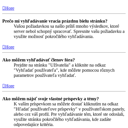
Hore
Prečo mi vyhľadávanie vracia prázdnu bielu stránku?
Vašou požiadavkou sa našlo príliš mnoho výsledkov, ktoré
server nebol schopný spracovať. Spresnite vašu požiadavku a
využite možnosť pokročilého vyhľadávania.
Hore
Ako môžem vyhľadávať členov fóra?
Prejdite na stránku "Užívatelia" a kliknite na odkaz
"Vyhľadať používateľa", kde môžete pomocou rôznych
parametrov používateľa vyhľadať.
Hore
Ako môžem nájsť svoje vlastné príspevky a témy?
K vaším príspevkom sa môžete dostať kliknutím na odkaz
"Hľadať používateľove príspevky" v používateľskom panely,
alebo cez váš profil. Pre vyhľadávanie tém, ktoré ste odoslali,
využite stránku pokročilého vyhľadávania, kde zadáte
odpovedajúce kritéria.