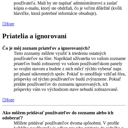
používateľa. Mali by ste napísať administrátorovi a zaslať
kópiu e-mailu, ktorý ste obdržali, čo je veľmi dôležité (kvôli
hlavičke, ktorá potrebné informácie obsahuje).
Hore
Priatelia a ignorovaní
Čo je môj zoznam priateľov a ignorovaných?
Tieto zoznamy môžete využiť k triedeniu ostatných
používateľov na fóre. Napríklad užívatelia vo vašom zozname
priateľov budú zobrazený vo vašom používateľskom panely
so svojím stavom a budete z nich môcť rýchlo vyberať napr.
pri písaní súkromných správ. Pokiaľ to umožňuje vzhľad fóra,
príspevky od týchto používateľov budú zvýraznene. Pokiaľ
pridáte používateľov do zoznamu ignorovaných, ich
príspevky vám vo východzom stave nebudú zobrazované.
Hore
Ako môžem pridávať používateľov do zoznamu alebo ich
odoberať?
Môžete pridávať používateľov dvoma spôsobmi. V profile