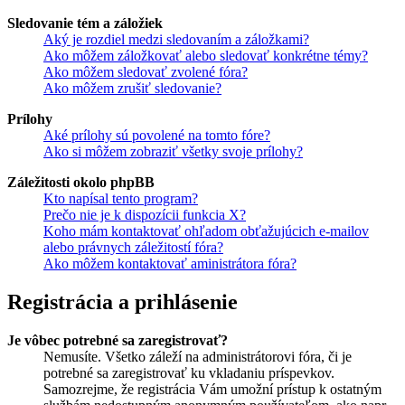
Sledovanie tém a záložiek
Aký je rozdiel medzi sledovaním a záložkami?
Ako môžem záložkovať alebo sledovať konkrétne témy?
Ako môžem sledovať zvolené fóra?
Ako môžem zrušiť sledovanie?
Prílohy
Aké prílohy sú povolené na tomto fóre?
Ako si môžem zobraziť všetky svoje prílohy?
Záležitosti okolo phpBB
Kto napísal tento program?
Prečo nie je k dispozícii funkcia X?
Koho mám kontaktovať ohľadom obťažujúcich e-mailov
alebo právnych záležitostí fóra?
Ako môžem kontaktovať aministrátora fóra?
Registrácia a prihlásenie
Je vôbec potrebné sa zaregistrovať?
Nemusíte. Všetko záleží na administrátorovi fóra, či je
potrebné sa zaregistrovať ku vkladaniu príspevkov.
Samozrejme, že registrácia Vám umožní prístup k ostatným