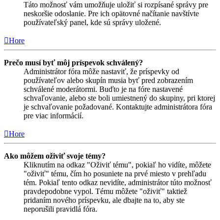
Táto možnosť vám umožňuje uložiť si rozpísané správy pre
neskoršie odoslanie. Pre ich opätovné načítanie navštívte
používateľský panel, kde sú správy uložené.
Hore
Prečo musí byť môj príspevok schválený?
Administrátor fóra môže nastaviť, že príspevky od
používateľov alebo skupín musia byť pred zobrazením
schválené moderátormi. Buďto je na fóre nastavené
schvaľovanie, alebo ste boli umiestnený do skupiny, pri ktorej
je schvaľovanie požadované. Kontaktujte administrátora fóra
pre viac informácií.
Hore
Ako môžem oživiť svoje témy?
Kliknutím na odkaz "Oživiť tému", pokiaľ ho vidíte, môžete
"oživiť" tému, čím ho posuniete na prvé miesto v prehľadu
tém. Pokiaľ tento odkaz nevidíte, administrátor túto možnosť
pravdepodobne vypol. Tému môžete "oživiť" taktiež
pridaním nového príspevku, ale dbajte na to, aby ste
neporušili pravidlá fóra.