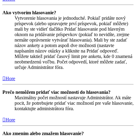
Ako vytvorím hlasovanie?
Vytvorenie hlasovania je jednoduché. Pokiaľ pridáte nový
príspevok (alebo upravujete prví príspevok, pokiaľ môžete)
mali by ste vidieť tlačítko Pridať hlasovanie pod hlavným
oknom na pridávanie príspevkov (pokiaľ to nevidíte, zrejme
nemáte oprávnenie vytvárať hlasovania). Mali by ste zadať
názov ankety a potom aspoň dve možnosti (nastavte
napísaním názov otázky a kliknite na Pridať odpoveď.
Môžete taktiež pridať časový limit pre anketu, kde 0 znamená
neobmedzenú voľbu. Počet odpovedí, ktoré môžete zadať,
určuje Administrátor fóra.
Hore
Prečo nemôžem pridať viac možností do hlasovania?
Maximálny počet možností nastavuje Administrátor. Ak máte
pocit, že potrebujete pridať viac možností pre vaše hlasovanie,
kontaktujte administrátora fóra.
Hore
Ako zmením alebo zmažem hlasovanie?