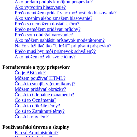
Ako pridám podpis k môjmu príspevku?
Ako vytvorím hlasovanie?
Prečo nemôžem pridať viac možností do hlasovania?
Ako zmením alebo zmažem hlasovanie?
Prečo sa nemôžem dostať k fóru?
Prečo nemôžem pridávať prílohy?
Prečo som obdržal varovanie?
Ako môžem nahlásiť príspevok moderátorom?
Na čo slúži tlačítko "Uložiť" pri písaní príspevku?
Prečo musí byť môj príspevok schválený?
Ako môžem oživiť svoje témy?
Formátovanie a typy príspevkov
Čo je BBCode?
Môžem používať HTML?
Čo sú to smajlíky (emotikony)?
Môžem pridávať obrázky?
Čo sú to Globálne oznámenia?
Čo sú to Oznámenia?
Čo sú to dôležité témy?
Čo sú to Zamknuté témy?
Čo sú ikony tém?
Používateľské úrovne a skupiny
Kto sú Administrátori?