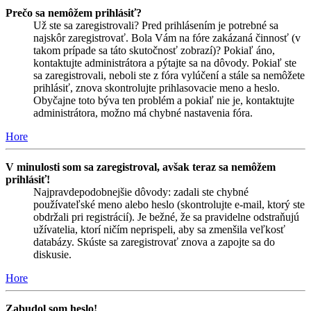
Prečo sa nemôžem prihlásiť?
Už ste sa zaregistrovali? Pred prihlásením je potrebné sa
najskôr zaregistrovať. Bola Vám na fóre zakázaná činnosť (v
takom prípade sa táto skutočnosť zobrazí)? Pokiaľ áno,
kontaktujte administrátora a pýtajte sa na dôvody. Pokiaľ ste
sa zaregistrovali, neboli ste z fóra vylúčení a stále sa nemôžete
prihlásiť, znova skontrolujte prihlasovacie meno a heslo.
Obyčajne toto býva ten problém a pokiaľ nie je, kontaktujte
administrátora, možno má chybné nastavenia fóra.
Hore
V minulosti som sa zaregistroval, avšak teraz sa nemôžem
prihlásiť!
Najpravdepodobnejšie dôvody: zadali ste chybné
používateľské meno alebo heslo (skontrolujte e-mail, ktorý ste
obdržali pri registrácií). Je bežné, že sa pravidelne odstraňujú
užívatelia, ktorí ničím neprispeli, aby sa zmenšila veľkosť
databázy. Skúste sa zaregistrovať znova a zapojte sa do
diskusie.
Hore
Zabudol som heslo!