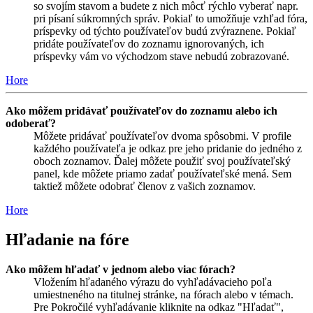
so svojím stavom a budete z nich môcť rýchlo vyberať napr.
pri písaní súkromných správ. Pokiaľ to umožňuje vzhľad fóra,
príspevky od týchto používateľov budú zvýraznene. Pokiaľ
pridáte používateľov do zoznamu ignorovaných, ich
príspevky vám vo východzom stave nebudú zobrazované.
Hore
Ako môžem pridávať používateľov do zoznamu alebo ich
odoberať?
Môžete pridávať používateľov dvoma spôsobmi. V profile
každého používateľa je odkaz pre jeho pridanie do jedného z
oboch zoznamov. Ďalej môžete použiť svoj používateľský
panel, kde môžete priamo zadať používateľské mená. Sem
taktiež môžete odobrať členov z vašich zoznamov.
Hore
Hľadanie na fóre
Ako môžem hľadať v jednom alebo viac fórach?
Vložením hľadaného výrazu do vyhľadávacieho poľa
umiestneného na titulnej stránke, na fórach alebo v témach.
Pre Pokročilé vyhľadávanie kliknite na odkaz "Hľadať",