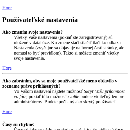
Hore
Používateľské nastavenia
Ako zmením svoje nastavenia?
Všetky Vaše nastavenia (pokiaľ ste zaregistrovaný) sú
uložené v databáze. Ku zmene stačí stlačiť tlačítko odkazu
Nastavenia (zvyčajne sa objavuje na hornej časti stránky, ale
nemusí to byť pravidlom). Takto si môžete zmeniť všetky
svoje nastavenia.
Hore
Ako zabránim, aby sa moje používateľské meno objavilo v
zozname práve prihlásených?
Vo Vašom nastavení nájdete možnosť
Skryť Vašu prítomnosť
vo fóre
, pokiaľ túto možnosť
zvolíte
budete viditeľný len pre
administrátorov. Budete počítaný ako skrytý používateľ.
Hore
Časy sú chybné!
Časy sú takmer vždy v poriadku, avšak to, čo vidíte sú časy