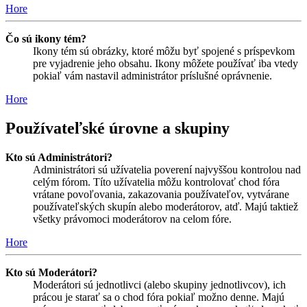
Hore
Čo sú ikony tém?
Ikony tém sú obrázky, ktoré môžu byť spojené s príspevkom
pre vyjadrenie jeho obsahu. Ikony môžete používať iba vtedy
pokiaľ vám nastavil administrátor príslušné oprávnenie.
Hore
Používateľské úrovne a skupiny
Kto sú Administrátori?
Administrátori sú užívatelia poverení najvyššou kontrolou nad
celým fórom. Títo užívatelia môžu kontrolovať chod fóra
vrátane povoľovania, zakazovania používateľov, vytvárane
používateľských skupín alebo moderátorov, atď. Majú taktiež
všetky právomoci moderátorov na celom fóre.
Hore
Kto sú Moderátori?
Moderátori sú jednotlivci (alebo skupiny jednotlivcov), ich
prácou je starať sa o chod fóra pokiaľ možno denne. Majú