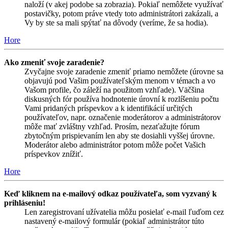
naloží (v akej podobe sa zobrazia). Pokiaľ nemôžete využívať
postavičky, potom práve vtedy toto administrátori zakázali, a
Vy by ste sa mali spýtať na dôvody (veríme, že sa hodia).
Hore
Ako zmeniť svoje zaradenie?
Zvyčajne svoje zaradenie zmeniť priamo nemôžete (úrovne sa
objavujú pod Vašim používateľským menom v témach a vo
Vašom profile, čo záleží na použitom vzhľade). Väčšina
diskusných fór používa hodnotenie úrovní k rozlíšeniu počtu
Vami pridaných príspevkov a k identifikácií určitých
používateľov, napr. označenie moderátorov a administrátorov
môže mať zvláštny vzhľad. Prosím, nezaťažujte fórum
zbytočným prispievaním len aby ste dosiahli vyššej úrovne.
Moderátor alebo administrátor potom môže počet Vašich
príspevkov znížiť.
Hore
Keď kliknem na e-mailový odkaz používateľa, som vyzvaný k
prihláseniu!
Len zaregistrovaní užívatelia môžu posielať e-mail ľuďom cez
nastavený e-mailový formulár (pokiaľ administrátor túto