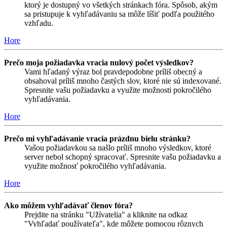
ktorý je dostupný vo všetkých stránkach fóra. Spôsob, akým
sa pristupuje k vyhľadávaniu sa môže líšiť podľa použitého
vzhľadu.
Hore
Prečo moja požiadavka vracia nulový počet výsledkov?
Vami hľadaný výraz bol pravdepodobne príliš obecný a
obsahoval príliš mnoho častých slov, ktoré nie sú indexované.
Spresnite vašu požiadavku a využite možnosti pokročilého
vyhľadávania.
Hore
Prečo mi vyhľadávanie vracia prázdnu bielu stránku?
Vašou požiadavkou sa našlo príliš mnoho výsledkov, ktoré
server nebol schopný spracovať. Spresnite vašu požiadavku a
využite možnosť pokročilého vyhľadávania.
Hore
Ako môžem vyhľadávať členov fóra?
Prejdite na stránku "Užívatelia" a kliknite na odkaz
"Vyhľadať používateľa", kde môžete pomocou rôznych