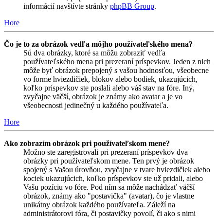
informácií navštívte stránky
phpBB Group
.
Hore
Čo je to za obrázok vedľa môjho používateľského mena?
Sú dva obrázky, ktoré sa môžu zobraziť vedľa
používateľského mena pri prezeraní príspevkov. Jeden z nich
môže byť obrázok prepojený s vašou hodnosťou, všeobecne
vo forme hviezdičiek, blokov alebo bodiek, ukazujúcich,
koľko príspevkov ste poslali alebo váš stav na fóre. Iný,
zvyčajne väčší, obrázok je známy ako avatar a je vo
všeobecnosti jedinečný u každého používateľa.
Hore
Ako zobrazím obrázok pri používateľskom mene?
Možno ste zaregistrovali pri prezeraní príspevkov dva
obrázky pri používateľskom mene. Ten prvý je obrázok
spojený s Vašou úrovňou, zvyčajne v tvare hviezdičiek alebo
kociek ukazujúcich, koľko príspevkov ste už pridali, alebo
Vašu pozíciu vo fóre. Pod ním sa môže nachádzať väčší
obrázok, známy ako "postavička" (avatar), čo je vlastne
unikátny obrázok každého používateľa. Záleží na
administrátorovi fóra, či postavičky povolí, či ako s nimi