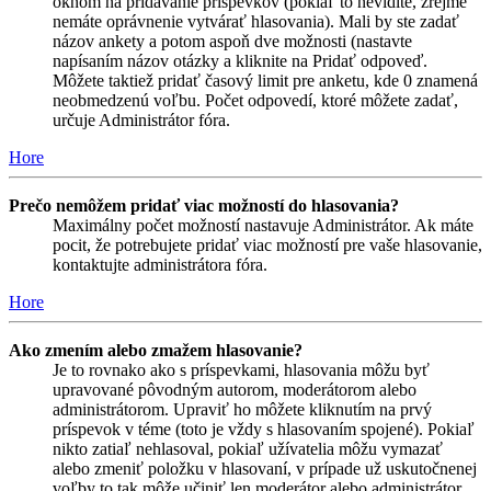
oknom na pridávanie príspevkov (pokiaľ to nevidíte, zrejme
nemáte oprávnenie vytvárať hlasovania). Mali by ste zadať
názov ankety a potom aspoň dve možnosti (nastavte
napísaním názov otázky a kliknite na Pridať odpoveď.
Môžete taktiež pridať časový limit pre anketu, kde 0 znamená
neobmedzenú voľbu. Počet odpovedí, ktoré môžete zadať,
určuje Administrátor fóra.
Hore
Prečo nemôžem pridať viac možností do hlasovania?
Maximálny počet možností nastavuje Administrátor. Ak máte
pocit, že potrebujete pridať viac možností pre vaše hlasovanie,
kontaktujte administrátora fóra.
Hore
Ako zmením alebo zmažem hlasovanie?
Je to rovnako ako s príspevkami, hlasovania môžu byť
upravované pôvodným autorom, moderátorom alebo
administrátorom. Upraviť ho môžete kliknutím na prvý
príspevok v téme (toto je vždy s hlasovaním spojené). Pokiaľ
nikto zatiaľ nehlasoval, pokiaľ užívatelia môžu vymazať
alebo zmeniť položku v hlasovaní, v prípade už uskutočnenej
voľby to tak môže učiniť len moderátor alebo administrátor.