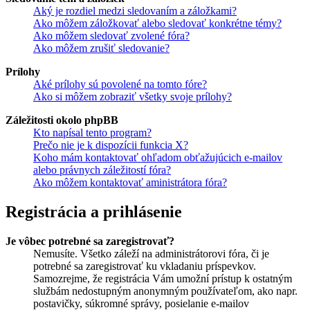
Aký je rozdiel medzi sledovaním a záložkami?
Ako môžem záložkovať alebo sledovať konkrétne témy?
Ako môžem sledovať zvolené fóra?
Ako môžem zrušiť sledovanie?
Prílohy
Aké prílohy sú povolené na tomto fóre?
Ako si môžem zobraziť všetky svoje prílohy?
Záležitosti okolo phpBB
Kto napísal tento program?
Prečo nie je k dispozícii funkcia X?
Koho mám kontaktovať ohľadom obťažujúcich e-mailov
alebo právnych záležitostí fóra?
Ako môžem kontaktovať aministrátora fóra?
Registrácia a prihlásenie
Je vôbec potrebné sa zaregistrovať?
Nemusíte. Všetko záleží na administrátorovi fóra, či je
potrebné sa zaregistrovať ku vkladaniu príspevkov.
Samozrejme, že registrácia Vám umožní prístup k ostatným
službám nedostupným anonymným používateľom, ako napr.
postavičky, súkromné správy, posielanie e-mailov