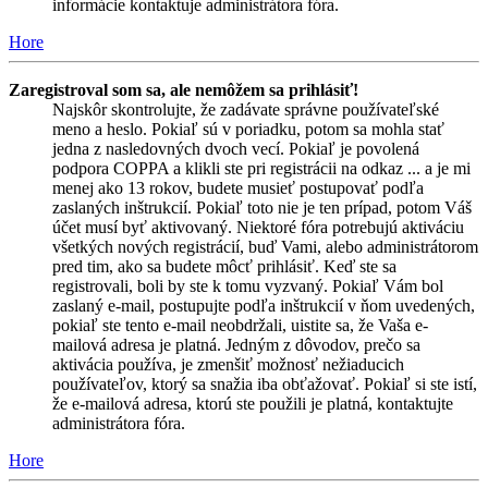
informácie kontaktuje administrátora fóra.
Hore
Zaregistroval som sa, ale nemôžem sa prihlásiť!
Najskôr skontrolujte, že zadávate správne používateľské
meno a heslo. Pokiaľ sú v poriadku, potom sa mohla stať
jedna z nasledovných dvoch vecí. Pokiaľ je povolená
podpora COPPA a klikli ste pri registrácii na odkaz ... a je mi
menej ako 13 rokov, budete musieť postupovať podľa
zaslaných inštrukcií. Pokiaľ toto nie je ten prípad, potom Váš
účet musí byť aktivovaný. Niektoré fóra potrebujú aktiváciu
všetkých nových registrácií, buď Vami, alebo administrátorom
pred tim, ako sa budete môcť prihlásiť. Keď ste sa
registrovali, boli by ste k tomu vyzvaný. Pokiaľ Vám bol
zaslaný e-mail, postupujte podľa inštrukcií v ňom uvedených,
pokiaľ ste tento e-mail neobdržali, uistite sa, že Vaša e-
mailová adresa je platná. Jedným z dôvodov, prečo sa
aktivácia používa, je zmenšiť možnosť nežiaducich
používateľov, ktorý sa snažia iba obťažovať. Pokiaľ si ste istí,
že e-mailová adresa, ktorú ste použili je platná, kontaktujte
administrátora fóra.
Hore