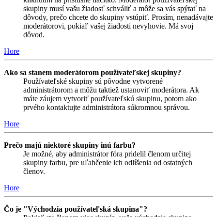
skupiny musí vašu žiadosť schváliť a môže sa vás spýtať na
dôvody, prečo chcete do skupiny vstúpiť. Prosím, nenadávajte
moderátorovi, pokiaľ vašej žiadosti nevyhovie. Má svoj
dôvod.
Hore
Ako sa stanem moderátorom používateľskej skupiny?
Používateľské skupiny sú pôvodne vytvorené
administrátorom a môžu taktiež ustanoviť moderátora. Ak
máte záujem vytvoriť používateľskú skupinu, potom ako
prvého kontaktujte administrátora súkromnou správou.
Hore
Prečo majú niektoré skupiny inú farbu?
Je možné, aby administrátor fóra pridelil členom určitej
skupiny farbu, pre uľahčenie ich odlíšenia od ostatných
členov.
Hore
Čo je "Východzia používateľská skupina"?