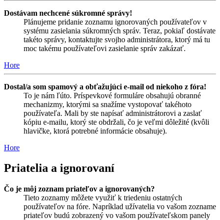
Dostávam nechcené súkromné správy!
Plánujeme pridanie zoznamu ignorovaných používateľov v
systému zasielania súkromných správ. Teraz, pokiaľ dostávate
takéto správy, kontaktujte svojho administrátora, ktorý má tu
moc takému používateľovi zasielanie správ zakázať.
Hore
Dostal/a som spamový a obťažujúci e-mail od niekoho z fóra!
To je nám ľúto. Príspevkové formuláre obsahujú obranné
mechanizmy, ktorými sa snažíme vystopovať takéhoto
používateľa. Mali by ste napísať administrátorovi a zaslať
kópiu e-mailu, ktorý ste obdržali, čo je veľmi dôležité (kvôli
hlavičke, ktorá potrebné informácie obsahuje).
Hore
Priatelia a ignorovaní
Čo je môj zoznam priateľov a ignorovaných?
Tieto zoznamy môžete využiť k triedeniu ostatných
používateľov na fóre. Napríklad užívatelia vo vašom zozname
priateľov budú zobrazený vo vašom používateľskom panely