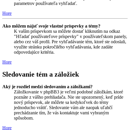
parametrov používateľa vyhľadať.
Hore
Ako môžem nájsť svoje vlastné príspevky a témy?
K vaším príspevkom sa môžete dostať kliknutím na odkaz
"Hľadať používateľove príspevky" v používateľskom panely,
alebo cez váš profil. Pre vyhľadávanie tém, ktoré ste odoslali,
využite stránku pokročilého vyhľadávania, kde zadáte
odpovedajúce kritéria.
Hore
Sledovanie tém a záložiek
Aký je rozdiel medzi sledovaním a záložkami?
Záložkovanie v phpBB3 je veľmi podobné záložkám, ktoré
poznáte z vášho prehliadača. Nie ste upozornený, keď príde
nový príspevok, ale môžete sa kedykoľvek do témy
jednoducho vrátiť. Sledovanie vám ale naopak uľahčí
prechádzanie tím, že vás kontaktuje vami vybraným
spôsobom.
Hore