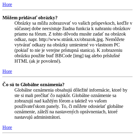
Hore
Môžem pridávať obrázky?
Obrázky sa môžu zobrazovať vo vašich príspevkoch, keďže v
súčasnej dobe neexistuje žiadna funkcia k nahraniu obrázkov
priamo na fórum. Z tohto dôvodu musíte zadať na obrázok
odkaz, napr. http://www.stránk.xx/obrazok.jpg. Nemôžete
vytvárať odkazy na obrázky umiestené vo vlastnom PC
(pokiaľ to nie je verejne prístupná stanica). K zobrazeniu
obrázku použite buď BBCode [img] tag alebo príslušné
HTML (ak je povolené).
Hore
Čo sú to Globálne oznámenia?
Globálne oznámenia obsahujú dôležité informácie, ktoré by
ste si mali prečítať čo najskôr. Globálne oznámenie sa
zobrazujú nad každým fórom a taktiež vo vašom
používateľskom panely. To, či môžete odosielať globálne
oznámenie, záleží na nastavených oprávneniach, ktoré
nastavujú administrátori.
Hore