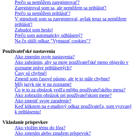
Prečo sa nemôžem zaregistrovať?
Zaregistroval som sa, ale nemôžem sa prihlásiť!
Prečo sa nemôžem prihlásiť?
V minulosti som sa zaregistroval, avšak teraz sa nemôžem
prihlásiť!
Zabudol som heslo!
Prečo som automaticky odhlásený?
Na čo slúži odkaz "Vymazať cookies"?
Používateľské nastavenia
Ako zmením svoje nastavenia?
Ako zabránim, aby sa moje používateľské meno objavilo v
zozname práve prihlásených?
Časy sú chybné!
Zmenil som časové pásmo, ale je to stále chybne!
Môj jazyk nie je na zozname!
Čo je to za obrázok vedľa môjho používateľského mena?
Ako zobrazím obrázok pri používateľskom mene?
Ako zmeniť svoje zaradenie?
Keď kliknem na e-mailový odkaz používateľa, som vyzvaný
k prihláseniu!
Vkladanie príspevkov
Ako vložím tému do fóra?
Ako zmením alebo zmažem príspevok?