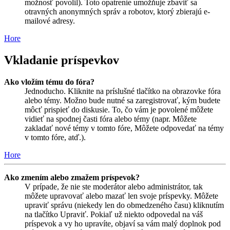
možnosť povolil). Toto opatrenie umožňuje zbaviť sa
otravných anonymných správ a robotov, ktorý zbierajú e-
mailové adresy.
Hore
Vkladanie príspevkov
Ako vložím tému do fóra?
Jednoducho. Kliknite na príslušné tlačítko na obrazovke fóra
alebo témy. Možno bude nutné sa zaregistrovať, kým budete
môcť prispieť do diskusie. To, čo vám je povolené môžete
vidieť na spodnej časti fóra alebo témy (napr. Môžete
zakladať nové témy v tomto fóre, Môžete odpovedať na témy
v tomto fóre, atď.).
Hore
Ako zmením alebo zmažem príspevok?
V prípade, že nie ste moderátor alebo administrátor, tak
môžete upravovať alebo mazať len svoje príspevky. Môžete
upraviť správu (niekedy len do obmedzeného času) kliknutím
na tlačítko Upraviť. Pokiaľ už niekto odpovedal na váš
príspevok a vy ho upravíte, objaví sa vám malý doplnok pod