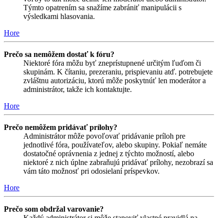
Týmto opatrením sa snažíme zabrániť manipulácii s
výsledkami hlasovania.
Hore
Prečo sa nemôžem dostať k fóru?
Niektoré fóra môžu byť zneprístupnené určitým ľuďom či
skupinám. K čítaniu, prezeraniu, prispievaniu atď. potrebujete
zvláštnu autorizáciu, ktorú môže poskytnúť len moderátor a
administrátor, takže ich kontaktujte.
Hore
Prečo nemôžem pridávať prílohy?
Administrátor môže povoľovať pridávanie príloh pre
jednotlivé fóra, používateľov, alebo skupiny. Pokiaľ nemáte
dostatočné oprávnenia z jednej z týchto možností, alebo
niektoré z nich úplne zabraňujú pridávať prílohy, nezobrazí sa
vám táto možnosť pri odosielaní príspevkov.
Hore
Prečo som obdržal varovanie?
Každý administrátor si môže stanoviť vlastné pravidlá na