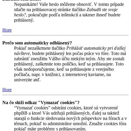
Nepanikárte! Vaše heslo môžeme obnoviť. V tomto prípade
stlačte na prihlasovacej stránke tlačítko
Zabudli ste svoje
heslo?
, pokračujte podľa inštrukcií a takmer ihneď budete
prihlásený.
Hore
Prečo som automaticky odhlásený?
Pokiaľ nezaškrtnete tlačítko
Prihlásiť automaticky pri ďalšej
návšteve
, budete prihlásený len počas práce vo fóre. Toto má
zabrániť zneužitiu Vášho účtu niekým iným. Aby ste zostali
prihlásený, zaškrtnite toto políčko, keď sa prihlasujete. Toto
však nedoporučujeme, keď sa prihlasujete z verejného
počítača, napr. v knižnici, z internetovej kaviarne, na
univerzite atď.
Hore
Na čo slúži odkaz "Vymazať cookies"?
“Vymazať cookies” odstráni cookies, ktoré sú vytvorené
phpBB a ktoré Vás udržujú prihlásených, ďalej sa taktiež
starajú o funkcie sledovania nových príspevkov na fórach a v
témach, pokiaľ to administrátor umožní. Zmažte cookies fóra
pokiaľ máte problémy s prihlasovaním.