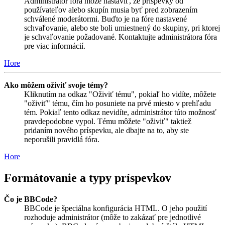
Administrátor fóra môže nastaviť, že príspevky od
používateľov alebo skupín musia byť pred zobrazením
schválené moderátormi. Buďto je na fóre nastavené
schvaľovanie, alebo ste boli umiestnený do skupiny, pri ktorej
je schvaľovanie požadované. Kontaktujte administrátora fóra
pre viac informácií.
Hore
Ako môžem oživiť svoje témy?
Kliknutím na odkaz "Oživiť tému", pokiaľ ho vidíte, môžete
"oživiť" tému, čím ho posuniete na prvé miesto v prehľadu
tém. Pokiaľ tento odkaz nevidíte, administrátor túto možnosť
pravdepodobne vypol. Tému môžete "oživiť" taktiež
pridaním nového príspevku, ale dbajte na to, aby ste
neporušili pravidlá fóra.
Hore
Formátovanie a typy príspevkov
Čo je BBCode?
BBCode je špeciálna konfigurácia HTML. O jeho použití
rozhoduje administrátor (môže to zakázať pre jednotlivé