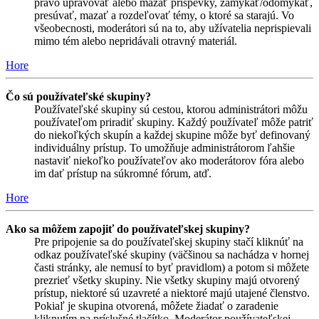
právo upravovať alebo mazať príspevky, zamykať/odomykať,
presúvať, mazať a rozdeľovať témy, o ktoré sa starajú. Vo
všeobecnosti, moderátori sú na to, aby užívatelia neprispievali
mimo tém alebo nepridávali otravný materiál.
Hore
Čo sú používateľské skupiny?
Používateľské skupiny sú cestou, ktorou administrátori môžu
používateľom priradiť skupiny. Každý používateľ môže patriť
do niekoľkých skupín a každej skupine môže byť definovaný
individuálny prístup. To umožňuje administrátorom ľahšie
nastaviť niekoľko používateľov ako moderátorov fóra alebo
im dať prístup na súkromné fórum, atď.
Hore
Ako sa môžem zapojiť do používateľskej skupiny?
Pre pripojenie sa do používateľskej skupiny stačí kliknúť na
odkaz používateľské skupiny (väčšinou sa nachádza v hornej
časti stránky, ale nemusí to byť pravidlom) a potom si môžete
prezrieť všetky skupiny. Nie všetky skupiny majú otvorený
prístup, niektoré sú uzavreté a niektoré majú utajené členstvo.
Pokiaľ je skupina otvorená, môžete žiadať o zaradenie
kliknutím na príslušné tlačítko. Moderátor používateľskej