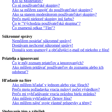
Kto sú Moderátori?
Čo sú používateľské skupiny?
Ako sa môžem zapojiť do používateľskej skupiny?
Ako sa stanem moderátorom používateľskej skupiny?
Prečo majú niektoré skupiny inú farbu?
Čo je "Východzia používateľská skupina"?
Čo znamená odkaz "Tím"?
Súkromné správy
Nemôžem posielať súkromné správy!
Dostávam nechcené súkromné správy!
Dostal/a som spamový a obťažujúci e-mail od niekoho z fóra!
Priatelia a ignorovaní
Čo je môj zoznam priateľov a ignorovaných?
Ako môžem pridávať používateľov do zoznamu alebo ich
odoberať?
Hľadanie na fóre
Ako môžem hľadať v jednom alebo viac fórach?
Prečo moja požiadavka vracia nulový počet výsledkov?
Prečo mi vyhľadávanie vracia prázdnu bielu stránku?
Ako môžem vyhľadávať členov fóra?
Ako môžem nájsť svoje vlastné príspevky a témy?
Sledovanie tém a záložiek