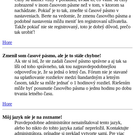
zobrazené v inom časovom pásme než v tom, v ktorom sa
nachádzate. Pokiaľ je to tak, zmeňte si časové pásmo v
nastaveniach. Berte na vedomie, že zmenu časového pásma a
podobné nastavenia môžu meniť len registrovaní užívatelia.
Takže pokiaľ nie ste registrovaný, toto je dobrý dôvod, prečo
tak urobiť!
Hore
Zmenil som časové pásmo, ale je to stále chybne!
Ak ste si istí, že ste zadali časové pásmo správne a aj tak sa
líši od toho správneho, tak tou najpravdepodobnejšou
odpoveďou je, že sa jedná o letný čas. Fórum nie je stavané
na uplatňovanie rozdielov medzi štandardným a letným
časom, takže sa môže jednať o 1 hodinový rozdiel. Riešením
môže byť posunutie časového pásma o jednu hodinu po dobu
trvania letného času.
Hore
Môj jazyk nie je na zozname!
Pravdepodobne administrátor nenainštaloval tento jazyk,
alebo ho nikto do tohto jazyka zatiaľ nepreložil. Kontaktujte
administrátora, prípadne si preklad vytvorte sami. Pre viac