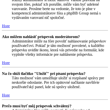
svojom fóre, pokiaľ ich porušíte, môže vám byť udelené
varovanie. Prosíme berte na vedomie, že toto je plne v
kompetencií administrátorov fóra a phpBB Group nemá s
vydávaním varovaní nič spoločné.
Hore
Ako môžem nahlásiť príspevok moderátorom?
Administrátor môže na fóre povoliť nahlasovanie príspevkov
používateľovi. Pokiaľ je táto možnosť povolené, u každého
príspevku uvidíte ikonu, ktorá vás privedie na formulár, kde
vyplníte všetky informácie pre nahlásenie príspevku.
Hore
Na čo slúži tlačítko "Uložiť" pri písaní príspevku?
Táto možnosť vám umožňuje uložiť si rozpísané správy pre
neskoršie odoslanie. Pre ich opätovné načítanie navštívte
používateľský panel, kde sú správy uložené.
Hore
Prečo musí byť môj príspevok schválený?