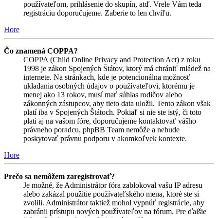
používateľom, prihlásenie do skupín, atď. Vrele Vám teda
registráciu doporučujeme. Zaberie to len chvíľu.
Hore
Čo znamená COPPA?
COPPA (Child Online Privacy and Protection Act) z roku
1998 je zákon Spojených Štátov, ktorý má chrániť mládež na
internete. Na stránkach, kde je potencionálna možnosť
ukladania osobných údajov o používateľovi, ktorému je
menej ako 13 rokov, musí mať súhlas rodičov alebo
zákonných zástupcov, aby tieto data uložil. Tento zákon však
platí iba v Spojených Štátoch. Pokiaľ si nie ste istý, či toto
platí aj na vašom fóre, doporučujeme kontaktovať vášho
právneho poradcu, phpBB Team nemôže a nebude
poskytovať právnu podporu v akomkoľvek kontexte.
Hore
Prečo sa nemôžem zaregistrovať?
Je možné, že Administrátor fóra zablokoval vašu IP adresu
alebo zakázal použitie používateľského mena, ktoré ste si
zvolili. Administrátor taktiež mohol vypnúť registrácie, aby
zabránil prístupu nových používateľov na fórum. Pre ďalšie