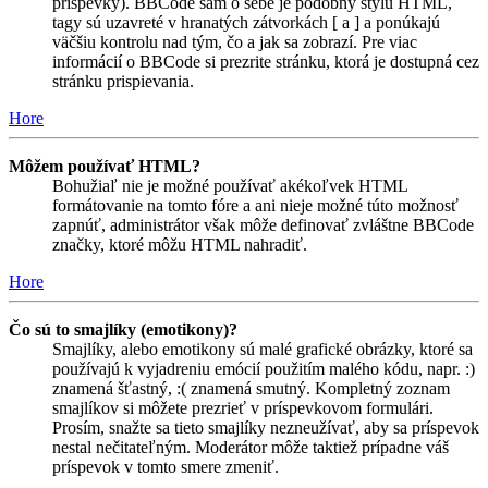
príspevky). BBCode sám o sebe je podobný štýlu HTML,
tagy sú uzavreté v hranatých zátvorkách [ a ] a ponúkajú
väčšiu kontrolu nad tým, čo a jak sa zobrazí. Pre viac
informácií o BBCode si prezrite stránku, ktorá je dostupná cez
stránku prispievania.
Hore
Môžem používať HTML?
Bohužiaľ nie je možné používať akékoľvek HTML
formátovanie na tomto fóre a ani nieje možné túto možnosť
zapnúť, administrátor však môže definovať zvláštne BBCode
značky, ktoré môžu HTML nahradiť.
Hore
Čo sú to smajlíky (emotikony)?
Smajlíky, alebo emotikony sú malé grafické obrázky, ktoré sa
používajú k vyjadreniu emócií použitím malého kódu, napr. :)
znamená šťastný, :( znamená smutný. Kompletný zoznam
smajlíkov si môžete prezrieť v príspevkovom formulári.
Prosím, snažte sa tieto smajlíky nezneužívať, aby sa príspevok
nestal nečitateľným. Moderátor môže taktiež prípadne váš
príspevok v tomto smere zmeniť.