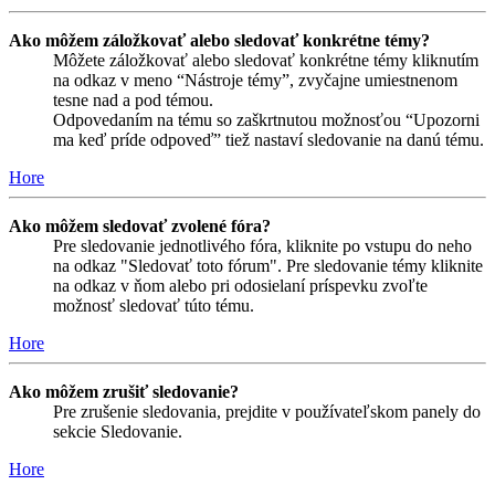
Ako môžem záložkovať alebo sledovať konkrétne témy?
Môžete záložkovať alebo sledovať konkrétne témy kliknutím
na odkaz v meno “Nástroje témy”, zvyčajne umiestnenom
tesne nad a pod témou.
Odpovedaním na tému so zaškrtnutou možnosťou “Upozorni
ma keď príde odpoveď” tiež nastaví sledovanie na danú tému.
Hore
Ako môžem sledovať zvolené fóra?
Pre sledovanie jednotlivého fóra, kliknite po vstupu do neho
na odkaz "Sledovať toto fórum". Pre sledovanie témy kliknite
na odkaz v ňom alebo pri odosielaní príspevku zvoľte
možnosť sledovať túto tému.
Hore
Ako môžem zrušiť sledovanie?
Pre zrušenie sledovania, prejdite v používateľskom panely do
sekcie Sledovanie.
Hore