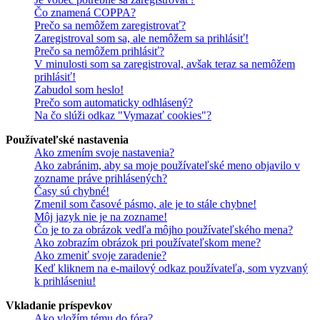
Čo znamená COPPA?
Prečo sa nemôžem zaregistrovať?
Zaregistroval som sa, ale nemôžem sa prihlásiť!
Prečo sa nemôžem prihlásiť?
V minulosti som sa zaregistroval, avšak teraz sa nemôžem
prihlásiť!
Zabudol som heslo!
Prečo som automaticky odhlásený?
Na čo slúži odkaz "Vymazať cookies"?
Používateľské nastavenia
Ako zmením svoje nastavenia?
Ako zabránim, aby sa moje používateľské meno objavilo v
zozname práve prihlásených?
Časy sú chybné!
Zmenil som časové pásmo, ale je to stále chybne!
Môj jazyk nie je na zozname!
Čo je to za obrázok vedľa môjho používateľského mena?
Ako zobrazím obrázok pri používateľskom mene?
Ako zmeniť svoje zaradenie?
Keď kliknem na e-mailový odkaz používateľa, som vyzvaný
k prihláseniu!
Vkladanie príspevkov
Ako vložím tému do fóra?