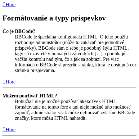
Hore
Formátovanie a typy príspevkov
Čo je BBCode?
BBCode je špeciálna konfigurácia HTML. O jeho použití
rozhoduje administrátor (môže to zakázať pre jednotlivé
príspevky). BBCode sám o sebe je podobný štýlu HTML,
tagy sú uzavreté v hranatých zátvorkách [ a ] a ponúkajú
väčšiu kontrolu nad tým, čo a jak sa zobrazí. Pre viac
informácií o BBCode si prezrite stránku, ktorá je dostupná cez
stránku prispievania.
Hore
Môžem používať HTML?
Bohužiaľ nie je možné používať akékoľvek HTML
formátovanie na tomto fóre a ani nieje možné túto možnosť
zapnúť, administrátor však môže definovať zvláštne BBCode
značky, ktoré môžu HTML nahradiť.
Hore