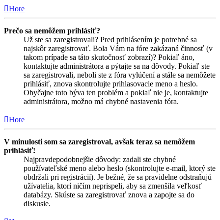
Hore
Prečo sa nemôžem prihlásiť?
Už ste sa zaregistrovali? Pred prihlásením je potrebné sa
najskôr zaregistrovať. Bola Vám na fóre zakázaná činnosť (v
takom prípade sa táto skutočnosť zobrazí)? Pokiaľ áno,
kontaktujte administrátora a pýtajte sa na dôvody. Pokiaľ ste
sa zaregistrovali, neboli ste z fóra vylúčení a stále sa nemôžete
prihlásiť, znova skontrolujte prihlasovacie meno a heslo.
Obyčajne toto býva ten problém a pokiaľ nie je, kontaktujte
administrátora, možno má chybné nastavenia fóra.
Hore
V minulosti som sa zaregistroval, avšak teraz sa nemôžem
prihlásiť!
Najpravdepodobnejšie dôvody: zadali ste chybné
používateľské meno alebo heslo (skontrolujte e-mail, ktorý ste
obdržali pri registrácií). Je bežné, že sa pravidelne odstraňujú
užívatelia, ktorí ničím neprispeli, aby sa zmenšila veľkosť
databázy. Skúste sa zaregistrovať znova a zapojte sa do
diskusie.