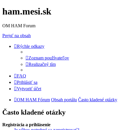
ham.mesi.sk
OM HAM Forum
Prejsť na obsah
Rýchle odkazy
Zoznam používateľov
Realizačný tím
FAQ
Prihlásiť sa
Vytvoriť účet
OM HAM Fórum
Obsah portálu
Často kladené otázky
Často kladené otázky
Registrácia a prihlásenie
Je vôbec potrebné sa zaregistrovať?