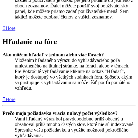
každého používateľa je odkaz pre jeho pridanie do jedného z
oboch zoznamov. Ďalej môžete použiť svoj používateľský
panel, kde môžete priamo zadať používateľské mená. Sem
taktiež môžete odobrať členov z vašich zoznamov.
Hore
Hľadanie na fóre
Ako môžem hľadať v jednom alebo viac fórach?
Vložením hľadaného výrazu do vyhľadávacieho poľa
umiestneného na titulnej stránke, na fórach alebo v témach.
Pre Pokročilé vyhľadávanie kliknite na odkaz "Hľadať",
ktorý je dostupný vo všetkých stránkach fóra. Spôsob, akým
sa pristupuje k vyhľadávaniu sa môže líšiť podľa použitého
vzhľadu.
Hore
Prečo moja požiadavka vracia nulový počet výsledkov?
Vami hľadaný výraz bol pravdepodobne príliš obecný a
obsahoval príliš mnoho častých slov, ktoré nie sú indexované.
Spresnite vašu požiadavku a využite možnosti pokročilého
vyhľadávania.