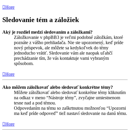
Hore
Sledovanie tém a záložiek
Aký je rozdiel medzi sledovaním a záložkami?
Záložkovanie v phpBB3 je veľmi podobné záložkám, ktoré
poznáte z vášho prehliadača. Nie ste upozornený, keď príde
nový príspevok, ale môžete sa kedykoľvek do témy
jednoducho vrátiť. Sledovanie vám ale naopak uľahčí
prechádzanie tím, že vás kontaktuje vami vybraným
spôsobom.
Hore
Ako môžem záložkovať alebo sledovať konkrétne témy?
Môžete záložkovať alebo sledovať konkrétne témy kliknutím
na odkaz v meno “Nástroje témy”, zvyčajne umiestnenom
tesne nad a pod témou.
Odpovedaním na tému so zaškrtnutou možnosťou “Upozorni
ma keď príde odpoveď” tiež nastaví sledovanie na danú tému.
Hore