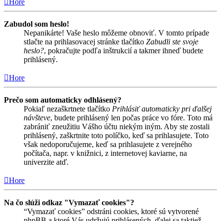
Hore
Zabudol som heslo!
Nepanikárte! Vaše heslo môžeme obnoviť. V tomto prípade
stlačte na prihlasovacej stránke tlačítko
Zabudli ste svoje
heslo?
, pokračujte podľa inštrukcií a takmer ihneď budete
prihlásený.
Hore
Prečo som automaticky odhlásený?
Pokiaľ nezaškrtnete tlačítko
Prihlásiť automaticky pri ďalšej
návšteve
, budete prihlásený len počas práce vo fóre. Toto má
zabrániť zneužitiu Vášho účtu niekým iným. Aby ste zostali
prihlásený, zaškrtnite toto políčko, keď sa prihlasujete. Toto
však nedoporučujeme, keď sa prihlasujete z verejného
počítača, napr. v knižnici, z internetovej kaviarne, na
univerzite atď.
Hore
Na čo slúži odkaz "Vymazať cookies"?
“Vymazať cookies” odstráni cookies, ktoré sú vytvorené
phpBB a ktoré Vás udržujú prihlásených, ďalej sa taktiež