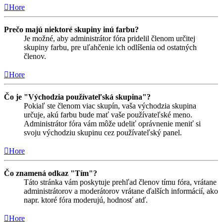
Hore
Prečo majú niektoré skupiny inú farbu?
Je možné, aby administrátor fóra pridelil členom určitej
skupiny farbu, pre uľahčenie ich odlíšenia od ostatných
členov.
Hore
Čo je "Východzia používateľská skupina"?
Pokiaľ ste členom viac skupín, vaša východzia skupina
určuje, akú farbu bude mať vaše používateľské meno.
Administrátor fóra vám môže udeliť oprávnenie meniť si
svoju východziu skupinu cez používateľský panel.
Hore
Čo znamená odkaz "Tím"?
Táto stránka vám poskytuje prehľad členov tímu fóra, vrátane
administrátorov a moderátorov vrátane ďalších informácií, ako
napr. ktoré fóra moderujú, hodnosť atď.
Hore