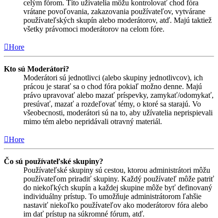
celým fórom. Títo užívatelia môžu kontrolovať chod fóra
vrátane povoľovania, zakazovania používateľov, vytvárane
používateľských skupín alebo moderátorov, atď. Majú taktiež
všetky právomoci moderátorov na celom fóre.
Hore
Kto sú Moderátori?
Moderátori sú jednotlivci (alebo skupiny jednotlivcov), ich
prácou je starať sa o chod fóra pokiaľ možno denne. Majú
právo upravovať alebo mazať príspevky, zamykať/odomykať,
presúvať, mazať a rozdeľovať témy, o ktoré sa starajú. Vo
všeobecnosti, moderátori sú na to, aby užívatelia neprispievali
mimo tém alebo nepridávali otravný materiál.
Hore
Čo sú používateľské skupiny?
Používateľské skupiny sú cestou, ktorou administrátori môžu
používateľom priradiť skupiny. Každý používateľ môže patriť
do niekoľkých skupín a každej skupine môže byť definovaný
individuálny prístup. To umožňuje administrátorom ľahšie
nastaviť niekoľko používateľov ako moderátorov fóra alebo
im dať prístup na súkromné fórum, atď.