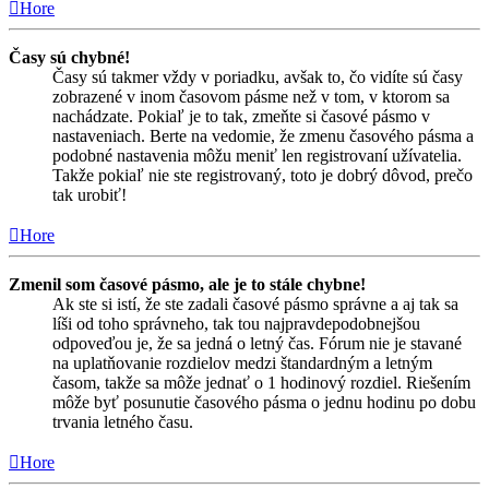
Hore
Časy sú chybné!
Časy sú takmer vždy v poriadku, avšak to, čo vidíte sú časy
zobrazené v inom časovom pásme než v tom, v ktorom sa
nachádzate. Pokiaľ je to tak, zmeňte si časové pásmo v
nastaveniach. Berte na vedomie, že zmenu časového pásma a
podobné nastavenia môžu meniť len registrovaní užívatelia.
Takže pokiaľ nie ste registrovaný, toto je dobrý dôvod, prečo
tak urobiť!
Hore
Zmenil som časové pásmo, ale je to stále chybne!
Ak ste si istí, že ste zadali časové pásmo správne a aj tak sa
líši od toho správneho, tak tou najpravdepodobnejšou
odpoveďou je, že sa jedná o letný čas. Fórum nie je stavané
na uplatňovanie rozdielov medzi štandardným a letným
časom, takže sa môže jednať o 1 hodinový rozdiel. Riešením
môže byť posunutie časového pásma o jednu hodinu po dobu
trvania letného času.
Hore