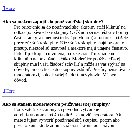
Hore
Ako sa môžem zapojiť do používateľskej skupiny?
Pre pripojenie sa do používateľskej skupiny stačí kliknúť na
odkaz používateľské skupiny (väčšinou sa nachádza v hornej
časti stránky, ale nemusí to byť pravidlom) a potom si môžete
prezrieť všetky skupiny. Nie všetky skupiny majú otvorený
prístup, niektoré sú uzavreté a niektoré majú utajené členstvo.
Pokiaľ je skupina otvorená, môžete žiadať o zaradenie
kliknutím na príslušné tlačítko. Moderátor používateľskej
skupiny musí vašu žiadosť schváliť a môže sa vás spýtať na
dôvody, prečo chcete do skupiny vstúpiť. Prosím, nenadávajte
moderátorovi, pokiaľ vašej žiadosti nevyhovie. Má svoj
dôvod.
Hore
Ako sa stanem moderátorom používateľskej skupiny?
Používateľské skupiny sú pôvodne vytvorené
administrátorom a môžu taktiež ustanoviť moderátora. Ak
máte záujem vytvoriť používateľskú skupinu, potom ako
prvého kontaktujte administrátora súkromnou správou.