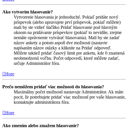
Ako vytvorím hlasovanie?
Vytvorenie hlasovania je jednoduché. Pokiaľ pridáte nový
príspevok (alebo upravujete prví príspevok, pokiaľ môžete)
mali by ste vidieť tlačítko Pridať hlasovanie pod hlavným
oknom na pridávanie príspevkov (pokiaľ to nevidíte, zrejme
nemáte oprávnenie vytvárať hlasovania). Mali by ste zadať
názov ankety a potom aspoň dve možnosti (nastavte
napísaním názov otázky a kliknite na Pridať odpoveď.
Môžete taktiež pridať časový limit pre anketu, kde 0 znamená
neobmedzenú voľbu. Počet odpovedí, ktoré môžete zadať,
určuje Administrátor fóra.
Hore
Prečo nemôžem pridať viac možností do hlasovania?
Maximálny počet možností nastavuje Administrátor. Ak máte
pocit, že potrebujete pridať viac možností pre vaše hlasovanie,
kontaktujte administrátora fóra.
Hore
Ako zmením alebo zmažem hlasovanie?