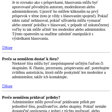
Je to rovnako ako s príspevkami, hlasovania môžu byť
upravované pôvodným autorom, moderátorom alebo
administrátorom. Upraviť ho môžete kliknutím na prvý
príspevok v téme (toto je vždy s hlasovaním spojené). Pokiaľ
nikto zatiaľ nehlasoval, pokiaľ užívatelia môžu vymazať
alebo zmeniť položku v hlasovaní, v prípade už uskutočnenej
voľby to tak môže učiniť len moderátor alebo administrátor.
Týmto opatrením sa snažíme zabrániť manipulácii s
výsledkami hlasovania.
Hore
Prečo sa nemôžem dostať k fóru?
Niektoré fóra môžu byť zneprístupnené určitým ľuďom či
skupinám. K čítaniu, prezeraniu, prispievaniu atď. potrebujete
zvláštnu autorizáciu, ktorú môže poskytnúť len moderátor a
administrátor, takže ich kontaktujte.
Hore
Prečo nemôžem pridávať prílohy?
Administrátor môže povoľovať pridávanie príloh pre
jednotlivé fóra, používateľov, alebo skupiny. Pokiaľ nemáte
dostatočné oprávnenia z jednej z týchto možností, alebo