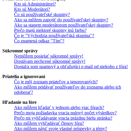
Kto sú Administrátori?
Kto sú Moderátori?
Čo sú používateľské skupiny?
Ako sa môžem zapojiť do používateľskej skupiny?
Ako sa stanem moderátorom používateľskej skupiny?
Prečo majú niektoré skupiny inú farbu?
Čo je "Východzia používateľská skupina"?
Čo znamená odkaz "Tím"?
Súkromné správy
Nemôžem posielať súkromné správy!
Dostávam nechcené súkromné správy!
Dostal/a som spamový a obťažujúci e-mail od niekoho z fóra!
Priatelia a ignorovaní
Čo je môj zoznam priateľov a ignorovaných?
Ako môžem pridávať používateľov do zoznamu alebo ich
odoberať?
Hľadanie na fóre
Ako môžem hľadať v jednom alebo viac fórach?
Prečo moja požiadavka vracia nulový počet výsledkov?
Prečo mi vyhľadávanie vracia prázdnu bielu stránku?
Ako môžem vyhľadávať členov fóra?
Ako môžem nájsť svoje vlastné príspevky a témy?