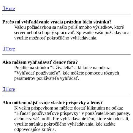
Hore
Prečo mi vyhľadávanie vracia prázdnu bielu stránku?
Vašou požiadavkou sa našlo príliš mnoho výsledkov, ktoré
server nebol schopný spracovať. Spresnite vašu požiadavku a
využite možnosť pokročilého vyhľadávania.
Hore
Ako môžem vyhľadávať členov fóra?
Prejdite na stránku "Užívatelia" a kliknite na odkaz
"Vyhľadať používateľa", kde môžete pomocou rôznych
parametrov používateľa vyhľadať.
Hore
Ako môžem nájsť svoje vlastné príspevky a témy?
K vaším príspevkom sa môžete dostať kliknutím na odkaz
"Hľadať používateľove príspevky" v používateľskom panely,
alebo cez váš profil. Pre vyhľadávanie tém, ktoré ste odoslali,
využite stránku pokročilého vyhľadávania, kde zadáte
odpovedajúce kritéria.