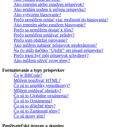
Ako zmením alebo zmažem príspevok?
Ako pridám podpis k môjmu príspevku?
Ako vytvorím hlasovanie?
Prečo nemôžem pridať viac možností do hlasovania?
Ako zmením alebo zmažem hlasovanie?
Prečo sa nemôžem dostať k fóru?
Prečo nemôžem pridávať prílohy?
Prečo som obdržal varovanie?
Ako môžem nahlásiť príspevok moderátorom?
Na čo slúži tlačítko "Uložiť" pri písaní príspevku?
Prečo musí byť môj príspevok schválený?
Ako môžem oživiť svoje témy?
Formátovanie a typy príspevkov
Čo je BBCode?
Môžem používať HTML?
Čo sú to smajlíky (emotikony)?
Môžem pridávať obrázky?
Čo sú to Globálne oznámenia?
Čo sú to Oznámenia?
Čo sú to dôležité témy?
Čo sú to Zamknuté témy?
Čo sú ikony tém?
Používateľské úrovne a skupiny