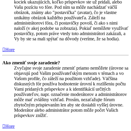
kociek ukazujúcich, koľko príspevkov ste už pridali, alebo
Vašu pozíciu vo fóre. Pod ním sa môže nachádzať väčší
obrázok, známy ako "postavička" (avatar), čo je vlastne
unikátny obrázok každého používateľa. Záleží na
administrátorovi fóra, či postavičky povolí, či ako s nimi
naloží (v akej podobe sa zobrazia). Pokiaľ nemôžete využívať
postavičky, potom práve vtedy toto administrátori zakázali, a
Vy by ste sa mali spýtať na dôvody (veríme, že sa hodia).
Hore
Ako zmeniť svoje zaradenie?
Zvyčajne svoje zaradenie zmeniť priamo nemôžete (úrovne sa
objavujú pod Vašim používateľským menom v témach a vo
Vašom profile, čo záleží na použitom vzhľade). Väčšina
diskusných fór používa hodnotenie úrovní k rozlíšeniu počtu
Vami pridaných príspevkov a k identifikácií určitých
používateľov, napr. označenie moderátorov a administrátorov
môže mať zvláštny vzhľad. Prosím, nezaťažujte fórum
zbytočným prispievaním len aby ste dosiahli vyššej úrovne.
Moderátor alebo administrátor potom môže počet Vašich
príspevkov znížiť.
Hore