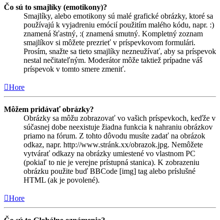
Čo sú to smajlíky (emotikony)?
Smajlíky, alebo emotikony sú malé grafické obrázky, ktoré sa
používajú k vyjadreniu emócií použitím malého kódu, napr. :)
znamená šťastný, :( znamená smutný. Kompletný zoznam
smajlíkov si môžete prezrieť v príspevkovom formulári.
Prosím, snažte sa tieto smajlíky nezneužívať, aby sa príspevok
nestal nečitateľným. Moderátor môže taktiež prípadne váš
príspevok v tomto smere zmeniť.
Hore
Môžem pridávať obrázky?
Obrázky sa môžu zobrazovať vo vašich príspevkoch, keďže v
súčasnej dobe neexistuje žiadna funkcia k nahraniu obrázkov
priamo na fórum. Z tohto dôvodu musíte zadať na obrázok
odkaz, napr. http://www.stránk.xx/obrazok.jpg. Nemôžete
vytvárať odkazy na obrázky umiestené vo vlastnom PC
(pokiaľ to nie je verejne prístupná stanica). K zobrazeniu
obrázku použite buď BBCode [img] tag alebo príslušné
HTML (ak je povolené).
Hore