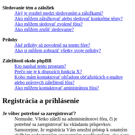
Sledovanie tém a záložiek
Aký je rozdiel medzi sledovaním a záložkami?
Ako môžem záložkovať alebo sledovať konkrétne témy?
Ako môžem sledovať zvolené fóra?
Ako môžem zrušiť sledovanie?
Prílohy
Aké prílohy sú povolené na tomto fóre?
Ako si môžem zobraziť všetky svoje prílohy?
Záležitosti okolo phpBB
Kto napísal tento program?
Prečo nie je k dispozícii funkcia X?
Koho mám kontaktovať ohľadom obťažujúcich e-mailov
alebo právnych záležitostí fóra?
Ako môžem kontaktovať aministrátora fóra?
Registrácia a prihlásenie
Je vôbec potrebné sa zaregistrovať?
Nemusíte. Všetko záleží na administrátorovi fóra, či je
potrebné sa zaregistrovať ku vkladaniu príspevkov.
Samozrejme, že registrácia Vám umožní prístup k ostatným