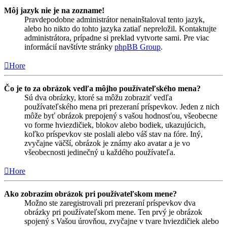
Môj jazyk nie je na zozname!
Pravdepodobne administrátor nenainštaloval tento jazyk,
alebo ho nikto do tohto jazyka zatiaľ nepreložil. Kontaktujte
administrátora, prípadne si preklad vytvorte sami. Pre viac
informácií navštívte stránky
phpBB Group
.
Hore
Čo je to za obrázok vedľa môjho používateľského mena?
Sú dva obrázky, ktoré sa môžu zobraziť vedľa
používateľského mena pri prezeraní príspevkov. Jeden z nich
môže byť obrázok prepojený s vašou hodnosťou, všeobecne
vo forme hviezdičiek, blokov alebo bodiek, ukazujúcich,
koľko príspevkov ste poslali alebo váš stav na fóre. Iný,
zvyčajne väčší, obrázok je známy ako avatar a je vo
všeobecnosti jedinečný u každého používateľa.
Hore
Ako zobrazím obrázok pri používateľskom mene?
Možno ste zaregistrovali pri prezeraní príspevkov dva
obrázky pri používateľskom mene. Ten prvý je obrázok
spojený s Vašou úrovňou, zvyčajne v tvare hviezdičiek alebo