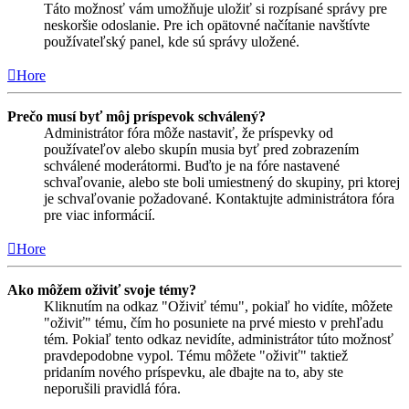
Táto možnosť vám umožňuje uložiť si rozpísané správy pre
neskoršie odoslanie. Pre ich opätovné načítanie navštívte
používateľský panel, kde sú správy uložené.
Hore
Prečo musí byť môj príspevok schválený?
Administrátor fóra môže nastaviť, že príspevky od
používateľov alebo skupín musia byť pred zobrazením
schválené moderátormi. Buďto je na fóre nastavené
schvaľovanie, alebo ste boli umiestnený do skupiny, pri ktorej
je schvaľovanie požadované. Kontaktujte administrátora fóra
pre viac informácií.
Hore
Ako môžem oživiť svoje témy?
Kliknutím na odkaz "Oživiť tému", pokiaľ ho vidíte, môžete
"oživiť" tému, čím ho posuniete na prvé miesto v prehľadu
tém. Pokiaľ tento odkaz nevidíte, administrátor túto možnosť
pravdepodobne vypol. Tému môžete "oživiť" taktiež
pridaním nového príspevku, ale dbajte na to, aby ste
neporušili pravidlá fóra.