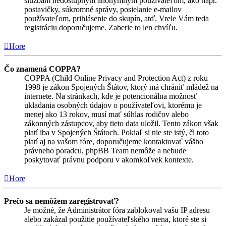
službám nedostupným anonymným používateľom, ako napr.
postavičky, súkromné správy, posielanie e-mailov
používateľom, prihlásenie do skupín, atď. Vrele Vám teda
registráciu doporučujeme. Zaberie to len chvíľu.
Hore
Čo znamená COPPA?
COPPA (Child Online Privacy and Protection Act) z roku
1998 je zákon Spojených Štátov, ktorý má chrániť mládež na
internete. Na stránkach, kde je potencionálna možnosť
ukladania osobných údajov o používateľovi, ktorému je
menej ako 13 rokov, musí mať súhlas rodičov alebo
zákonných zástupcov, aby tieto data uložil. Tento zákon však
platí iba v Spojených Štátoch. Pokiaľ si nie ste istý, či toto
platí aj na vašom fóre, doporučujeme kontaktovať vášho
právneho poradcu, phpBB Team nemôže a nebude
poskytovať právnu podporu v akomkoľvek kontexte.
Hore
Prečo sa nemôžem zaregistrovať?
Je možné, že Administrátor fóra zablokoval vašu IP adresu
alebo zakázal použitie používateľského mena, ktoré ste si