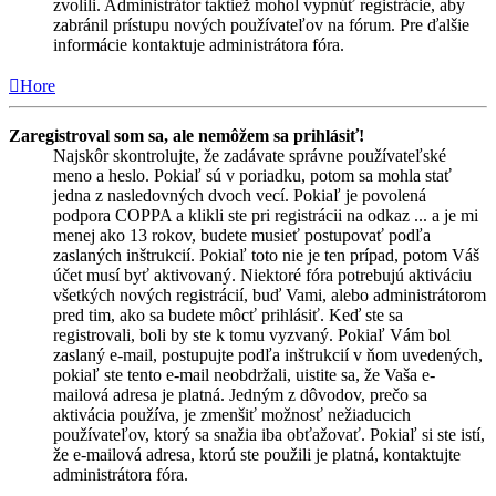
zvolili. Administrátor taktiež mohol vypnúť registrácie, aby
zabránil prístupu nových používateľov na fórum. Pre ďalšie
informácie kontaktuje administrátora fóra.
Hore
Zaregistroval som sa, ale nemôžem sa prihlásiť!
Najskôr skontrolujte, že zadávate správne používateľské
meno a heslo. Pokiaľ sú v poriadku, potom sa mohla stať
jedna z nasledovných dvoch vecí. Pokiaľ je povolená
podpora COPPA a klikli ste pri registrácii na odkaz ... a je mi
menej ako 13 rokov, budete musieť postupovať podľa
zaslaných inštrukcií. Pokiaľ toto nie je ten prípad, potom Váš
účet musí byť aktivovaný. Niektoré fóra potrebujú aktiváciu
všetkých nových registrácií, buď Vami, alebo administrátorom
pred tim, ako sa budete môcť prihlásiť. Keď ste sa
registrovali, boli by ste k tomu vyzvaný. Pokiaľ Vám bol
zaslaný e-mail, postupujte podľa inštrukcií v ňom uvedených,
pokiaľ ste tento e-mail neobdržali, uistite sa, že Vaša e-
mailová adresa je platná. Jedným z dôvodov, prečo sa
aktivácia používa, je zmenšiť možnosť nežiaducich
používateľov, ktorý sa snažia iba obťažovať. Pokiaľ si ste istí,
že e-mailová adresa, ktorú ste použili je platná, kontaktujte
administrátora fóra.