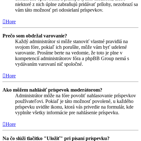
niektoré z nich úplne zabraňujú pridávať prílohy, nezobrazí sa
vám táto možnosť pri odosielaní príspevkov.
Hore
Prečo som obdržal varovanie?
Každý administrátor si môže stanoviť vlastné pravidlá na
svojom fóre, pokiaľ ich porušíte, môže vám byť udelené
varovanie. Prosíme berte na vedomie, že toto je plne v
kompetencií administrátorov fóra a phpBB Group nemá s
vydávaním varovaní nič spoločné.
Hore
Ako môžem nahlásiť príspevok moderátorom?
Administrátor môže na fóre povoliť nahlasovanie príspevkov
používateľovi. Pokiaľ je táto možnosť povolené, u každého
príspevku uvidíte ikonu, ktorá vás privedie na formulár, kde
vyplníte všetky informácie pre nahlásenie príspevku.
Hore
Na čo slúži tlačítko "Uložiť" pri písaní príspevku?