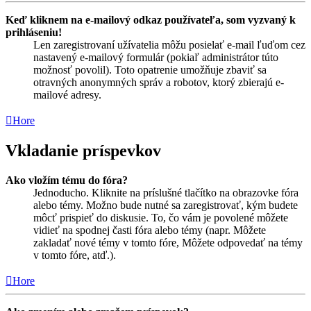
Keď kliknem na e-mailový odkaz používateľa, som vyzvaný k
prihláseniu!
Len zaregistrovaní užívatelia môžu posielať e-mail ľuďom cez
nastavený e-mailový formulár (pokiaľ administrátor túto
možnosť povolil). Toto opatrenie umožňuje zbaviť sa
otravných anonymných správ a robotov, ktorý zbierajú e-
mailové adresy.
Hore
Vkladanie príspevkov
Ako vložím tému do fóra?
Jednoducho. Kliknite na príslušné tlačítko na obrazovke fóra
alebo témy. Možno bude nutné sa zaregistrovať, kým budete
môcť prispieť do diskusie. To, čo vám je povolené môžete
vidieť na spodnej časti fóra alebo témy (napr. Môžete
zakladať nové témy v tomto fóre, Môžete odpovedať na témy
v tomto fóre, atď.).
Hore