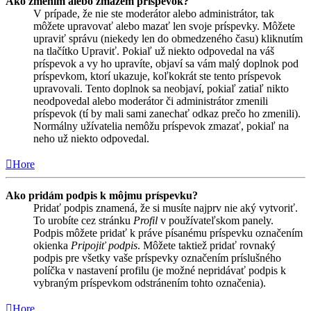
Ako zmením alebo zmažem príspevok?
V prípade, že nie ste moderátor alebo administrátor, tak
môžete upravovať alebo mazať len svoje príspevky. Môžete
upraviť správu (niekedy len do obmedzeného času) kliknutím
na tlačítko Upraviť. Pokiaľ už niekto odpovedal na váš
príspevok a vy ho upravíte, objaví sa vám malý doplnok pod
príspevkom, ktorí ukazuje, koľkokrát ste tento príspevok
upravovali. Tento doplnok sa neobjaví, pokiaľ zatiaľ nikto
neodpovedal alebo moderátor či administrátor zmenili
príspevok (tí by mali sami zanechať odkaz prečo ho zmenili).
Normálny užívatelia nemôžu príspevok zmazať, pokiaľ na
neho už niekto odpovedal.
Hore
Ako pridám podpis k môjmu príspevku?
Pridať podpis znamená, že si musíte najprv nie aký vytvoriť.
To urobíte cez stránku
Profil
v používateľskom panely.
Podpis môžete pridať k práve písanému príspevku označením
okienka
Pripojiť podpis
. Môžete taktiež pridať rovnaký
podpis pre všetky vaše príspevky označením príslušného
políčka v nastavení profilu (je možné nepridávať podpis k
vybraným príspevkom odstránením tohto označenia).
Hore