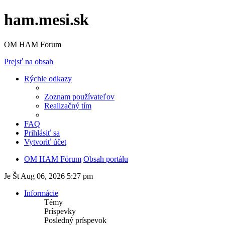
ham.mesi.sk
OM HAM Forum
Prejsť na obsah
Rýchle odkazy
Zoznam používateľov
Realizačný tím
FAQ
Prihlásiť sa
Vytvoriť účet
OM HAM Fórum
Obsah portálu
Je Št Aug 06, 2026 5:27 pm
Informácie
Témy
Príspevky
Posledný príspevok