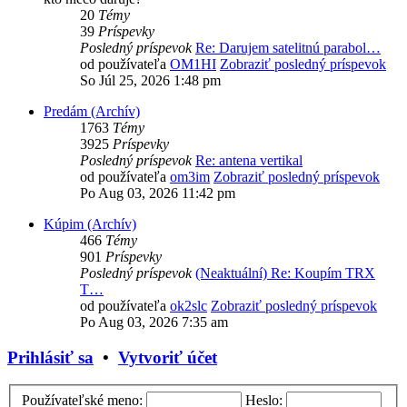
20
Témy
39
Príspevky
Posledný príspevok
Re: Darujem satelitnú parabol…
od používateľa
OM1HI
Zobraziť posledný príspevok
So Júl 25, 2026 1:48 pm
Predám (Archív)
1763
Témy
3925
Príspevky
Posledný príspevok
Re: antena vertikal
od používateľa
om3im
Zobraziť posledný príspevok
Po Aug 03, 2026 11:42 pm
Kúpim (Archív)
466
Témy
901
Príspevky
Posledný príspevok
(Neaktuální) Re: Koupím TRX
T…
od používateľa
ok2slc
Zobraziť posledný príspevok
Po Aug 03, 2026 7:35 am
Prihlásiť sa
•
Vytvoriť účet
Používateľské meno:
Heslo: