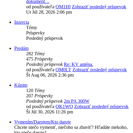
dokument…
od používateľa
OM1HI
Zobraziť posledný príspevok
Ut Júl 28, 2026 2:06 pm
Inzercia
Témy
Príspevky
Posledný príspevok
Predám
282
Témy
475
Príspevky
Posledný príspevok
Re: KV anténa.
od používateľa
OM0LT
Zobraziť posledný príspevok
Št Aug 06, 2026 2:36 pm
Kúpim
120
Témy
207
Príspevky
Posledný príspevok
2m PA 300W
od používateľa
OK1WQ
Zobraziť posledný príspevok
Št Júl 30, 2026 11:26 pm
Vymením/Darujem/Kto daruje
Chcete niečo vymeniť, niečoho sa zbaviť? Hľadáte niekoho,
kto niečo daruje?