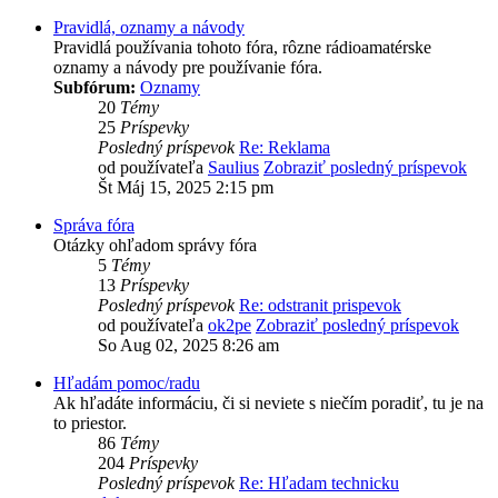
Pravidlá, oznamy a návody
Pravidlá používania tohoto fóra, rôzne rádioamatérske
oznamy a návody pre používanie fóra.
Subfórum:
Oznamy
20
Témy
25
Príspevky
Posledný príspevok
Re: Reklama
od používateľa
Saulius
Zobraziť posledný príspevok
Št Máj 15, 2025 2:15 pm
Správa fóra
Otázky ohľadom správy fóra
5
Témy
13
Príspevky
Posledný príspevok
Re: odstranit prispevok
od používateľa
ok2pe
Zobraziť posledný príspevok
So Aug 02, 2025 8:26 am
Hľadám pomoc/radu
Ak hľadáte informáciu, či si neviete s niečím poradiť, tu je na
to priestor.
86
Témy
204
Príspevky
Posledný príspevok
Re: Hľadam technicku