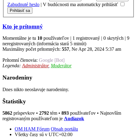
Zabudnuté heslo
|
V budúcnosti ma automaticky prihlásiť
Kto je prítomný
Momentálne je tu
10
používateľov | 1 registrovaný | 0 skrytých | 9
neregistrovaných (informácia stará 5 minút)
Maximálny počet prítomných:
557
, Ne Apr 28, 2024 5:37 am
Prítomní členovia:
Google [Bot]
Legenda:
Administrátor
,
Moderátor
Narodeniny
Dnes nikto neoslavuje narodeniny.
Štatistiky
5862
príspevkov •
2792
tém •
893
používateľov • Najnovším
registrovaným používateľom je
Audiazok
OM HAM Fórum
Obsah portálu
Všetky časy sú v
UTC+02:00