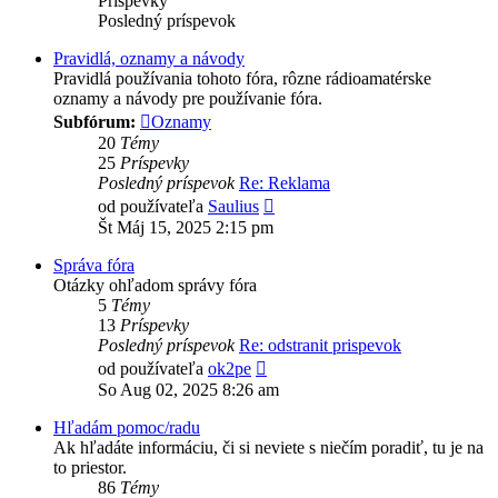
Príspevky
Posledný príspevok
Pravidlá, oznamy a návody
Pravidlá používania tohoto fóra, rôzne rádioamatérske
oznamy a návody pre používanie fóra.
Subfórum:
Oznamy
20
Témy
25
Príspevky
Posledný príspevok
Re: Reklama
Zobraziť
od používateľa
Saulius
posledný
Št Máj 15, 2025 2:15 pm
príspevok
Správa fóra
Otázky ohľadom správy fóra
5
Témy
13
Príspevky
Posledný príspevok
Re: odstranit prispevok
Zobraziť
od používateľa
ok2pe
posledný
So Aug 02, 2025 8:26 am
príspevok
Hľadám pomoc/radu
Ak hľadáte informáciu, či si neviete s niečím poradiť, tu je na
to priestor.
86
Témy