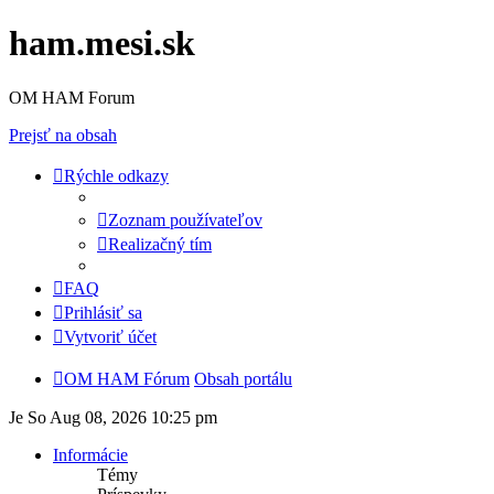
ham.mesi.sk
OM HAM Forum
Prejsť na obsah
Rýchle odkazy
Zoznam používateľov
Realizačný tím
FAQ
Prihlásiť sa
Vytvoriť účet
OM HAM Fórum
Obsah portálu
Je So Aug 08, 2026 10:25 pm
Informácie
Témy