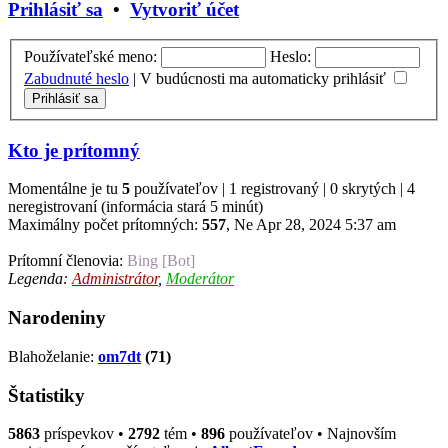
Prihlásiť sa
•
Vytvoriť účet
Používateľské meno:
Heslo:
Zabudnuté heslo
|
V budúcnosti ma automaticky prihlásiť
Kto je prítomný
Momentálne je tu
5
používateľov | 1 registrovaný | 0 skrytých | 4
neregistrovaní (informácia stará 5 minút)
Maximálny počet prítomných:
557
, Ne Apr 28, 2024 5:37 am
Prítomní členovia:
Bing [Bot]
Legenda:
Administrátor
,
Moderátor
Narodeniny
Blahoželanie:
om7dt
(71)
Štatistiky
5863
príspevkov •
2792
tém •
896
používateľov • Najnovším