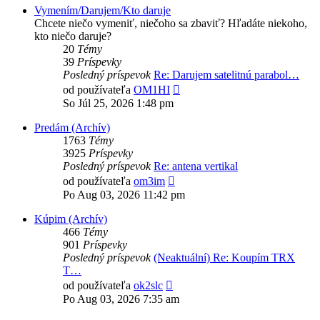
Vymením/Darujem/Kto daruje
Chcete niečo vymeniť, niečoho sa zbaviť? Hľadáte niekoho,
kto niečo daruje?
20
Témy
39
Príspevky
Posledný príspevok
Re: Darujem satelitnú parabol…
Zobraziť
od používateľa
OM1HI
posledný
So Júl 25, 2026 1:48 pm
príspevok
Predám (Archív)
1763
Témy
3925
Príspevky
Posledný príspevok
Re: antena vertikal
Zobraziť
od používateľa
om3im
posledný
Po Aug 03, 2026 11:42 pm
príspevok
Kúpim (Archív)
466
Témy
901
Príspevky
Posledný príspevok
(Neaktuální) Re: Koupím TRX
T…
Zobraziť
od používateľa
ok2slc
posledný
Po Aug 03, 2026 7:35 am
príspevok