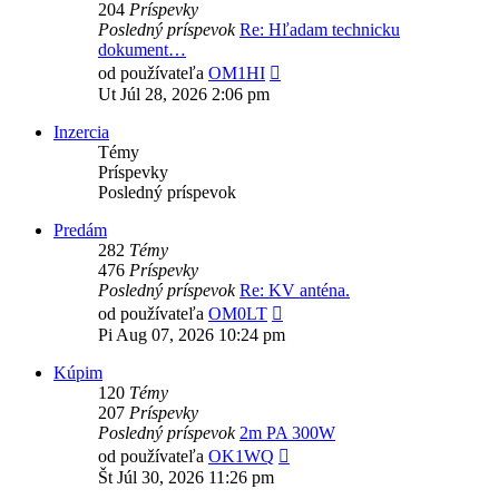
204
Príspevky
Posledný príspevok
Re: Hľadam technicku
dokument…
Zobraziť
od používateľa
OM1HI
posledný
Ut Júl 28, 2026 2:06 pm
príspevok
Inzercia
Témy
Príspevky
Posledný príspevok
Predám
282
Témy
476
Príspevky
Posledný príspevok
Re: KV anténa.
Zobraziť
od používateľa
OM0LT
posledný
Pi Aug 07, 2026 10:24 pm
príspevok
Kúpim
120
Témy
207
Príspevky
Posledný príspevok
2m PA 300W
Zobraziť
od používateľa
OK1WQ
posledný
Št Júl 30, 2026 11:26 pm
príspevok