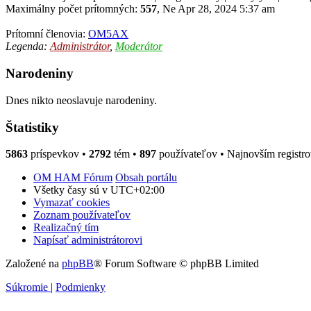
Maximálny počet prítomných:
557
, Ne Apr 28, 2024 5:37 am
Prítomní členovia:
OM5AX
Legenda:
Administrátor
,
Moderátor
Narodeniny
Dnes nikto neoslavuje narodeniny.
Štatistiky
5863
príspevkov •
2792
tém •
897
používateľov • Najnovším registr
OM HAM Fórum
Obsah portálu
Všetky časy sú v
UTC+02:00
Vymazať cookies
Zoznam používateľov
Realizačný tím
Napísať administrátorovi
Založené na
phpBB
® Forum Software © phpBB Limited
Súkromie
|
Podmienky