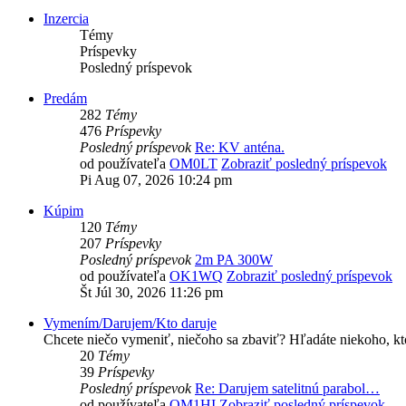
Inzercia
Témy
Príspevky
Posledný príspevok
Predám
282
Témy
476
Príspevky
Posledný príspevok
Re: KV anténa.
od používateľa
OM0LT
Zobraziť posledný príspevok
Pi Aug 07, 2026 10:24 pm
Kúpim
120
Témy
207
Príspevky
Posledný príspevok
2m PA 300W
od používateľa
OK1WQ
Zobraziť posledný príspevok
Št Júl 30, 2026 11:26 pm
Vymením/Darujem/Kto daruje
Chcete niečo vymeniť, niečoho sa zbaviť? Hľadáte niekoho, kt
20
Témy
39
Príspevky
Posledný príspevok
Re: Darujem satelitnú parabol…
od používateľa
OM1HI
Zobraziť posledný príspevok