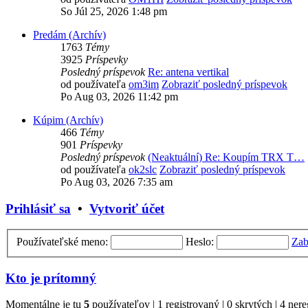
So Júl 25, 2026 1:48 pm
Predám (Archív)
1763
Témy
3925
Príspevky
Posledný príspevok
Re: antena vertikal
od používateľa
om3im
Zobraziť posledný príspevok
Po Aug 03, 2026 11:42 pm
Kúpim (Archív)
466
Témy
901
Príspevky
Posledný príspevok
(Neaktuální) Re: Koupím TRX T…
od používateľa
ok2slc
Zobraziť posledný príspevok
Po Aug 03, 2026 7:35 am
Prihlásiť sa
•
Vytvoriť účet
Používateľské meno:
Heslo:
Zab
Kto je prítomný
Momentálne je tu
5
používateľov | 1 registrovaný | 0 skrytých | 4 nere