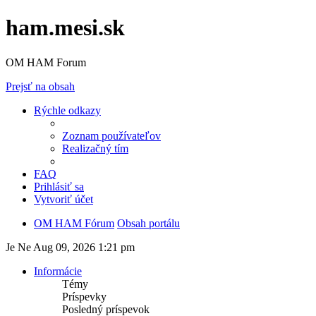
ham.mesi.sk
OM HAM Forum
Prejsť na obsah
Rýchle odkazy
Zoznam používateľov
Realizačný tím
FAQ
Prihlásiť sa
Vytvoriť účet
OM HAM Fórum
Obsah portálu
Je Ne Aug 09, 2026 1:21 pm
Informácie
Témy
Príspevky
Posledný príspevok