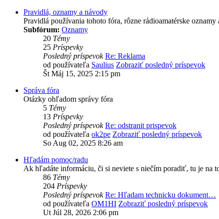
Pravidlá, oznamy a návody
Pravidlá používania tohoto fóra, rôzne rádioamatérske oznamy 
Subfórum:
Oznamy
20
Témy
25
Príspevky
Posledný príspevok
Re: Reklama
od používateľa
Saulius
Zobraziť posledný príspevok
Št Máj 15, 2025 2:15 pm
Správa fóra
Otázky ohľadom správy fóra
5
Témy
13
Príspevky
Posledný príspevok
Re: odstranit prispevok
od používateľa
ok2pe
Zobraziť posledný príspevok
So Aug 02, 2025 8:26 am
Hľadám pomoc/radu
Ak hľadáte informáciu, či si neviete s niečím poradiť, tu je na to
86
Témy
204
Príspevky
Posledný príspevok
Re: Hľadam technicku dokument…
od používateľa
OM1HI
Zobraziť posledný príspevok
Ut Júl 28, 2026 2:06 pm