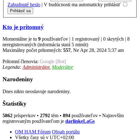
Zabudnuté heslo
|
V budúcnosti ma automaticky prihlásiť
Kto je prítomný
Momentálne je tu
9
používateľov | 1 registrovaný | 0 skrytých | 8
neregistrovaných (informácia stará 5 minút)
Maximálny počet prítomných:
557
, Ne Apr 28, 2024 5:37 am
Prítomní členovia:
Google [Bot]
Legenda:
Administrátor
,
Moderátor
Narodeniny
Dnes nikto neoslavuje narodeniny.
Štatistiky
5862
príspevkov •
2792
tém •
894
používateľov • Najnovším
registrovaným používateľom je
darlinkeLaGs
OM HAM Fórum
Obsah portálu
Všetky časy sú v
UTC+02:00