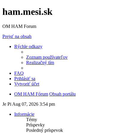
ham.mesi.sk
OM HAM Forum
Prejsť na obsah
Rýchle odkazy
Zoznam používateľov
Realizačný tím
FAQ
Prihlásiť sa
Vytvoriť účet
OM HAM Fórum
Obsah portálu
Je Pi Aug 07, 2026 3:54 pm
Informácie
Témy
Príspevky
Posledný príspevok