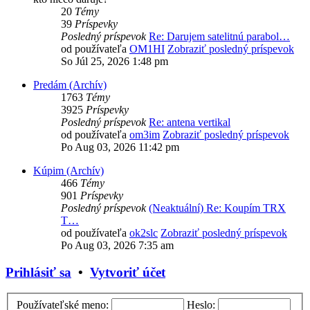
20
Témy
39
Príspevky
Posledný príspevok
Re: Darujem satelitnú parabol…
od používateľa
OM1HI
Zobraziť posledný príspevok
So Júl 25, 2026 1:48 pm
Predám (Archív)
1763
Témy
3925
Príspevky
Posledný príspevok
Re: antena vertikal
od používateľa
om3im
Zobraziť posledný príspevok
Po Aug 03, 2026 11:42 pm
Kúpim (Archív)
466
Témy
901
Príspevky
Posledný príspevok
(Neaktuální) Re: Koupím TRX
T…
od používateľa
ok2slc
Zobraziť posledný príspevok
Po Aug 03, 2026 7:35 am
Prihlásiť sa
•
Vytvoriť účet
Používateľské meno:
Heslo: