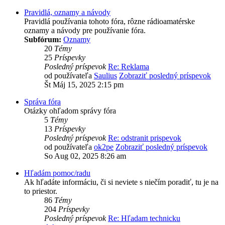
Pravidlá, oznamy a návody
Pravidlá používania tohoto fóra, rôzne rádioamatérske
oznamy a návody pre používanie fóra.
Subfórum:
Oznamy
20
Témy
25
Príspevky
Posledný príspevok
Re: Reklama
od používateľa
Saulius
Zobraziť posledný príspevok
Št Máj 15, 2025 2:15 pm
Správa fóra
Otázky ohľadom správy fóra
5
Témy
13
Príspevky
Posledný príspevok
Re: odstranit prispevok
od používateľa
ok2pe
Zobraziť posledný príspevok
So Aug 02, 2025 8:26 am
Hľadám pomoc/radu
Ak hľadáte informáciu, či si neviete s niečím poradiť, tu je na
to priestor.
86
Témy
204
Príspevky
Posledný príspevok
Re: Hľadam technicku