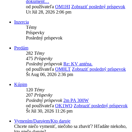
dokument…
od používateľa
OM1HI
Zobraziť posledný príspevok
Ut Júl 28, 2026 2:06 pm
Inzercia
Témy
Príspevky
Posledný príspevok
Predám
282
Témy
475
Príspevky
Posledný príspevok
Re: KV anténa.
od používateľa
OM0LT
Zobraziť posledný príspevok
Št Aug 06, 2026 2:36 pm
Kúpim
120
Témy
207
Príspevky
Posledný príspevok
2m PA 300W
od používateľa
OK1WQ
Zobraziť posledný príspevok
Št Júl 30, 2026 11:26 pm
Vymením/Darujem/Kto daruje
Chcete niečo vymeniť, niečoho sa zbaviť? Hľadáte niekoho,
kto niečo daruje?