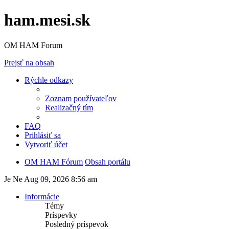
ham.mesi.sk
OM HAM Forum
Prejsť na obsah
Rýchle odkazy
Zoznam používateľov
Realizačný tím
FAQ
Prihlásiť sa
Vytvoriť účet
OM HAM Fórum
Obsah portálu
Je Ne Aug 09, 2026 8:56 am
Informácie
Témy
Príspevky
Posledný príspevok