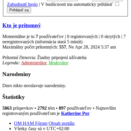
Zabudnuté heslo
|
V budúcnosti ma automaticky prihlásiť
Kto je prítomný
Momentálne je tu
7
používateľov | 0 registrovaných | 0 skrytých | 7
neregistrovaných (informácia stará 5 minút)
Maximálny počet prítomných:
557
, Ne Apr 28, 2024 5:37 am
Prítomní členovia: Žiadny pripojení užívatelia
Legenda:
Administrátor
,
Moderátor
Narodeniny
Dnes nikto neoslavuje narodeniny.
Štatistiky
5863
príspevkov •
2792
tém •
897
používateľov • Najnovším
registrovaným používateľom je
Katherine Por
OM HAM Fórum
Obsah portálu
Všetky časy sú v
UTC+02:00