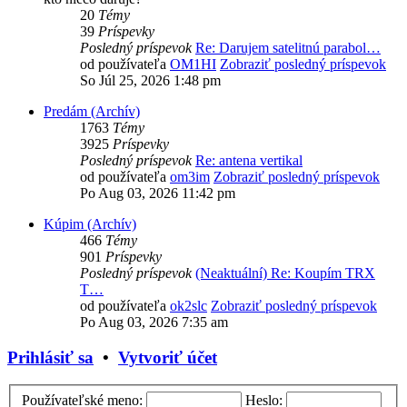
20
Témy
39
Príspevky
Posledný príspevok
Re: Darujem satelitnú parabol…
od používateľa
OM1HI
Zobraziť posledný príspevok
So Júl 25, 2026 1:48 pm
Predám (Archív)
1763
Témy
3925
Príspevky
Posledný príspevok
Re: antena vertikal
od používateľa
om3im
Zobraziť posledný príspevok
Po Aug 03, 2026 11:42 pm
Kúpim (Archív)
466
Témy
901
Príspevky
Posledný príspevok
(Neaktuální) Re: Koupím TRX
T…
od používateľa
ok2slc
Zobraziť posledný príspevok
Po Aug 03, 2026 7:35 am
Prihlásiť sa
•
Vytvoriť účet
Používateľské meno:
Heslo: