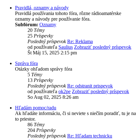
Pravidlá, oznamy a návody
Pravidlá používania tohoto fóra, rôzne rádioamatérske
oznamy a návody pre používanie fóra.
Subfórum:
Oznamy
20
Témy
25
Príspevky
Posledný príspevok
Re: Reklama
od používateľa
Saulius
Zobraziť posledný príspevok
Št Máj 15, 2025 2:15 pm
Správa fóra
Otázky ohľadom správy fóra
5
Témy
13
Príspevky
Posledný príspevok
Re: odstranit prispevok
od používateľa
ok2pe
Zobraziť posledný príspevok
So Aug 02, 2025 8:26 am
Hľadám pomoc/radu
Ak hľadáte informáciu, či si neviete s niečím poradiť, tu je na
to priestor.
86
Témy
204
Príspevky
Posledný príspevok
Re: Hľadam technicku