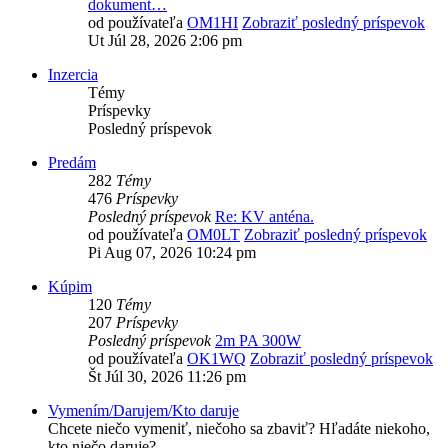
dokument…
od používateľa
OM1HI
Zobraziť posledný príspevok
Ut Júl 28, 2026 2:06 pm
Inzercia
Témy
Príspevky
Posledný príspevok
Predám
282
Témy
476
Príspevky
Posledný príspevok
Re: KV anténa.
od používateľa
OM0LT
Zobraziť posledný príspevok
Pi Aug 07, 2026 10:24 pm
Kúpim
120
Témy
207
Príspevky
Posledný príspevok
2m PA 300W
od používateľa
OK1WQ
Zobraziť posledný príspevok
Št Júl 30, 2026 11:26 pm
Vymením/Darujem/Kto daruje
Chcete niečo vymeniť, niečoho sa zbaviť? Hľadáte niekoho,
kto niečo daruje?