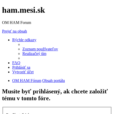
ham.mesi.sk
OM HAM Forum
Prejsť na obsah
Rýchle odkazy
Zoznam používateľov
Realizačný tím
FAQ
Prihlásiť sa
Vytvoriť účet
OM HAM Fórum
Obsah portálu
Musíte byť prihlásený, ak chcete založiť
tému v tomto fóre.