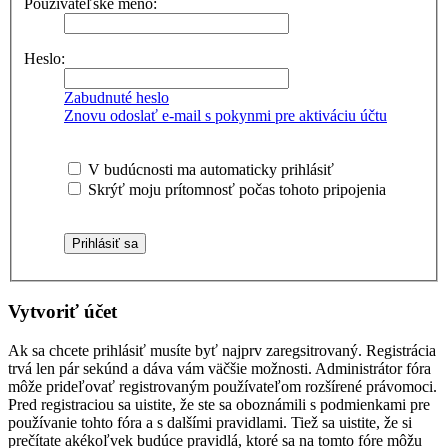
Používateľské meno:
Heslo:
Zabudnuté heslo
Znovu odoslať e-mail s pokynmi pre aktiváciu účtu
V budúcnosti ma automaticky prihlásiť
Skrýť moju prítomnosť počas tohoto pripojenia
Vytvoriť účet
Ak sa chcete prihlásiť musíte byť najprv zaregsitrovaný. Registrácia
trvá len pár sekúnd a dáva vám väčšie možnosti. Administrátor fóra
môže prideľovať registrovaným používateľom rozšírené právomoci.
Pred registraciou sa uistite, že ste sa oboznámili s podmienkami pre
používanie tohto fóra a s dalšími pravidlami. Tiež sa uistite, že si
prečítate akékoľvek budúce pravidlá, ktoré sa na tomto fóre môžu