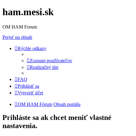
ham.mesi.sk
OM HAM Forum
Prejsť na obsah
Rýchle odkazy
Zoznam používateľov
Realizačný tím
FAQ
Prihlásiť sa
Vytvoriť účet
OM HAM Fórum
Obsah portálu
Prihláste sa ak chcet meniť vlastné
nastavenia.