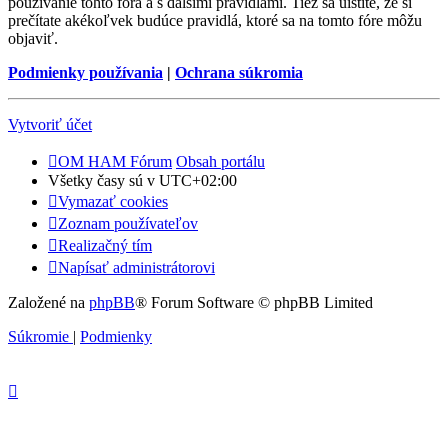
používanie tohto fóra a s dalšími pravidlami. Tiež sa uistite, že si
prečítate akékoľvek budúce pravidlá, ktoré sa na tomto fóre môžu
objaviť.
Podmienky používania
|
Ochrana súkromia
Vytvoriť účet
OM HAM Fórum
Obsah portálu
Všetky časy sú v
UTC+02:00
Vymazať cookies
Zoznam používateľov
Realizačný tím
Napísať administrátorovi
Založené na
phpBB
® Forum Software © phpBB Limited
Súkromie
|
Podmienky