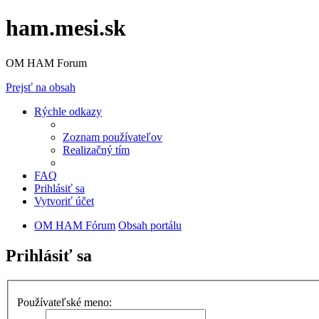
ham.mesi.sk
OM HAM Forum
Prejsť na obsah
Rýchle odkazy
Zoznam používateľov
Realizačný tím
FAQ
Prihlásiť sa
Vytvoriť účet
OM HAM Fórum
Obsah portálu
Prihlásiť sa
Používateľské meno: