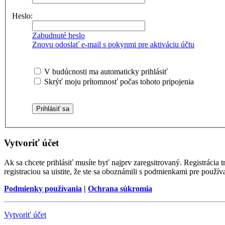
Heslo:
Zabudnuté heslo
Znovu odoslať e-mail s pokynmi pre aktiváciu účtu
V budúcnosti ma automaticky prihlásiť
Skrýť moju prítomnosť počas tohoto pripojenia
Vytvoriť účet
Ak sa chcete prihlásiť musíte byť najprv zaregsitrovaný. Registráci
registraciou sa uistite, že ste sa oboznámili s podmienkami pre používa
Podmienky používania
|
Ochrana súkromia
Vytvoriť účet