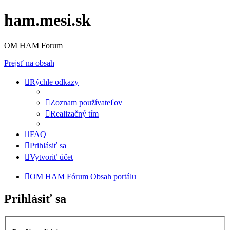
ham.mesi.sk
OM HAM Forum
Prejsť na obsah
Rýchle odkazy
Zoznam používateľov
Realizačný tím
FAQ
Prihlásiť sa
Vytvoriť účet
OM HAM Fórum
Obsah portálu
Prihlásiť sa