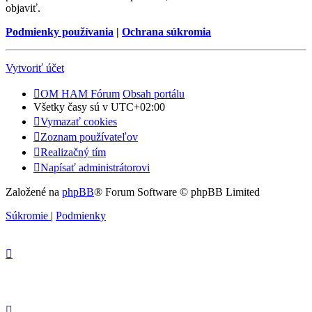
objaviť.
Podmienky používania
|
Ochrana súkromia
Vytvoriť účet
OM HAM Fórum
Obsah portálu
Všetky časy sú v
UTC+02:00
Vymazať cookies
Zoznam používateľov
Realizačný tím
Napísať administrátorovi
Založené na
phpBB
® Forum Software © phpBB Limited
Súkromie
|
Podmienky