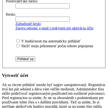
Používateľské meno:
Heslo:
Zabudnuté heslo
Znovu odoslať e-mail s pokynmi pre aktiváciu účtu
V budúcnosti ma automaticky prihlásiť
Skrýť moju prítomnosť počas tohoto pripojenia
Vytvoriť účet
Ak sa chcete prihlásiť musíte byť najprv zaregsitrovaný. Registrácia
trvá len pár sekúnd a dáva vám väčšie možnosti. Administrátor fóra
môže prideľovať registrovaným používateľom rozšírené právomoci.
Pred registraciou sa uistite, že ste sa oboznámili s podmienkami pre
používanie tohto fóra a s dalšími pravidlami. Tiež sa uistite, že si
prečítate akékoľvek budúce pravidlá, ktoré sa na tomto fóre môžu