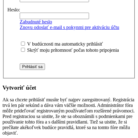
Heslo:
Zabudnuté heslo
Znovu odoslať e-mail s pokynmi pre aktiváciu účtu
V budúcnosti ma automaticky prihlásiť
Skrýť moju prítomnosť počas tohoto pripojenia
Vytvoriť účet
Ak sa chcete prihlásiť musíte byť najprv zaregsitrovaný. Registrácia
trvá len pár sekúnd a dáva vám väčšie možnosti. Administrátor fóra
môže prideľovať registrovaným používateľom rozšírené právomoci.
Pred registraciou sa uistite, že ste sa oboznámili s podmienkami pre
používanie tohto fóra a s dalšími pravidlami. Tiež sa uistite, že si
prečítate akékoľvek budúce pravidlá, ktoré sa na tomto fóre môžu
objaviť.