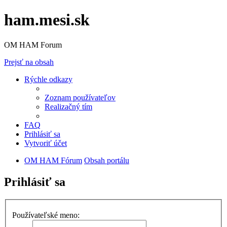
ham.mesi.sk
OM HAM Forum
Prejsť na obsah
Rýchle odkazy
Zoznam používateľov
Realizačný tím
FAQ
Prihlásiť sa
Vytvoriť účet
OM HAM Fórum
Obsah portálu
Prihlásiť sa
Používateľské meno: