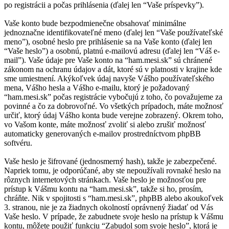
po registrácii a počas prihlásenia (ďalej len “Vaše príspevky”).
Vaše konto bude bezpodmienečne obsahovať minimálne
jednoznačne identifikovateľné meno (ďalej len “Vaše používateľské
meno”), osobné heslo pre prihlásenie sa na Vaše konto (ďalej len
“Vaše heslo”) a osobnú, platnú e-mailovú adresu (ďalej len “Váš e-
mail”). Vaše údaje pre Vaše konto na “ham.mesi.sk” sú chránené
zákonom na ochranu údajov a dát, ktoré sú v platnosti v krajine kde
sme umiestnení. Akýkoľvek údaj navyše Vášho používateľského
mena, Vášho hesla a Vášho e-mailu, ktorý je požadovaný
“ham.mesi.sk” počas registrácie vybočujú z toho, čo považujeme za
povinné a čo za dobrovoľné. Vo všetkých prípadoch, máte možnosť
určiť, ktorý údaj Vášho konta bude verejne zobrazený. Okrem toho,
vo Vašom konte, máte možnosť zvoliť si alebo zrušiť možnosť
automaticky generovaných e-mailov prostredníctvom phpBB
softvéru.
Vaše heslo je šifrované (jednosmerný hash), takže je zabezpečené.
Napriek tomu, je odporúčané, aby ste nepoužívali rovnaké heslo na
rôznych internetových stránkach. Vaše heslo je možnosťou pre
prístup k Vášmu kontu na “ham.mesi.sk”, takže si ho, prosím,
chráňte. Nik v spojitosti s “ham.mesi.sk”, phpBB alebo akoukoľvek
3. stranou, nie je za žiadnych okolností oprávnený žiadať od Vás
Vaše heslo. V prípade, že zabudnete svoje heslo na prístup k Vášmu
kontu, môžete použiť funkciu “Zabudol som svoje heslo”, ktorá je