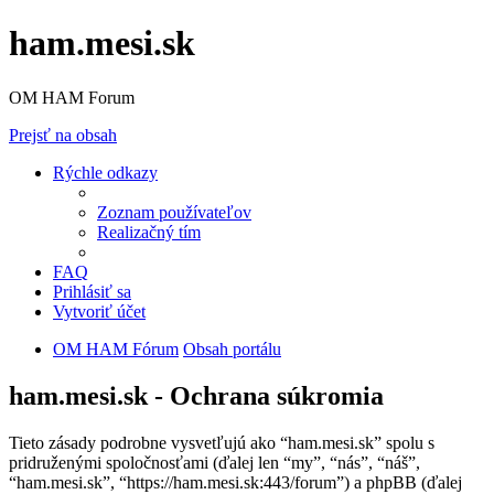
ham.mesi.sk
OM HAM Forum
Prejsť na obsah
Rýchle odkazy
Zoznam používateľov
Realizačný tím
FAQ
Prihlásiť sa
Vytvoriť účet
OM HAM Fórum
Obsah portálu
ham.mesi.sk - Ochrana súkromia
Tieto zásady podrobne vysvetľujú ako “ham.mesi.sk” spolu s
pridruženými spoločnosťami (ďalej len “my”, “nás”, “náš”,
“ham.mesi.sk”, “https://ham.mesi.sk:443/forum”) a phpBB (ďalej