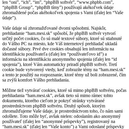
len “oni”, “ich”, “im”, “phpBB softvér”, “www.phpbb.com”,
“phpBB Group”, “phpBB tímy”) používajú akékoľvek údaje
zhromaždené počas akéhokoľvek spojenia s Vami (ďalej len “Vaše
údaje”).
Vaše údaje sú zhromažďované dvomi spôsobmi. Najskôr,
prehliadanie “ham.mesi.sk” spôsobí, že phpBB softvér vytvorí
určitý počet cookies, čo sú malé textové súbory, ktoré sú stiahnuté
do Vášho PC na miesto, kde Váš internetový prehliadač ukladá
dočasné súbory. Prvé dve cookies obsahujú len informáciu na
identifikáciu používateľa (ďalej len “používateľovo id”) a
informáciu na identifikáciu anonymného spojenia (ďalej len “id
spojenia”), ktoré Vám automaticky priradí phpBB softvér. Tretí
cookie bude vytvorený vtedy, keď zobrazíte témy na “ham.mesi.sk”
a tento je použitý na rozpoznanie, ktoré témy už boli zobrazené, čím
sa zvýši komfort Vášho prehliadania.
Môžme tiež vytvárať cookies, ktoré sú mimo phpBB softvéru, počas
prehliadania “ham.mesi.sk”, avšak tieto sú mimo rámec tohto
dokumentu, ktorého cieľom je pokryť stránky vytvárané
prostredníctvom phpBB softvéru. Druhý spôsob, ktorým
zhromažďujeme Vaše údaje, je prostredníctvom toho, čo nám sami
odošlete. Toto môže byť, avšak nielen: odoslaním ako anonymný
používateľ (ďalej len “anonymné príspevky”), registrovaný na
“ham.mesi.sk” (ďalej len “Vaše konto”) a Vami odoslané príspevky