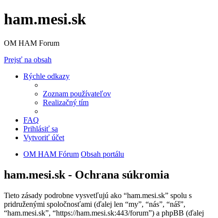
ham.mesi.sk
OM HAM Forum
Prejsť na obsah
Rýchle odkazy
Zoznam používateľov
Realizačný tím
FAQ
Prihlásiť sa
Vytvoriť účet
OM HAM Fórum
Obsah portálu
ham.mesi.sk - Ochrana súkromia
Tieto zásady podrobne vysvetľujú ako “ham.mesi.sk” spolu s
pridruženými spoločnosťami (ďalej len “my”, “nás”, “náš”,
“ham.mesi.sk”, “https://ham.mesi.sk:443/forum”) a phpBB (ďalej