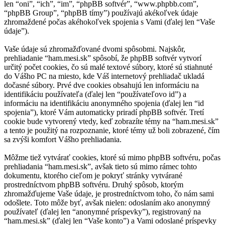
len “oni”, “ich”, “im”, “phpBB softvér”, “www.phpbb.com”,
“phpBB Group”, “phpBB tímy”) používajú akékoľvek údaje
zhromaždené počas akéhokoľvek spojenia s Vami (ďalej len “Vaše
údaje”).
Vaše údaje sú zhromažďované dvomi spôsobmi. Najskôr,
prehliadanie “ham.mesi.sk” spôsobí, že phpBB softvér vytvorí
určitý počet cookies, čo sú malé textové súbory, ktoré sú stiahnuté
do Vášho PC na miesto, kde Váš internetový prehliadač ukladá
dočasné súbory. Prvé dve cookies obsahujú len informáciu na
identifikáciu používateľa (ďalej len “používateľovo id”) a
informáciu na identifikáciu anonymného spojenia (ďalej len “id
spojenia”), ktoré Vám automaticky priradí phpBB softvér. Tretí
cookie bude vytvorený vtedy, keď zobrazíte témy na “ham.mesi.sk”
a tento je použitý na rozpoznanie, ktoré témy už boli zobrazené, čím
sa zvýši komfort Vášho prehliadania.
Môžme tiež vytvárať cookies, ktoré sú mimo phpBB softvéru, počas
prehliadania “ham.mesi.sk”, avšak tieto sú mimo rámec tohto
dokumentu, ktorého cieľom je pokryť stránky vytvárané
prostredníctvom phpBB softvéru. Druhý spôsob, ktorým
zhromažďujeme Vaše údaje, je prostredníctvom toho, čo nám sami
odošlete. Toto môže byť, avšak nielen: odoslaním ako anonymný
používateľ (ďalej len “anonymné príspevky”), registrovaný na
“ham.mesi.sk” (ďalej len “Vaše konto”) a Vami odoslané príspevky