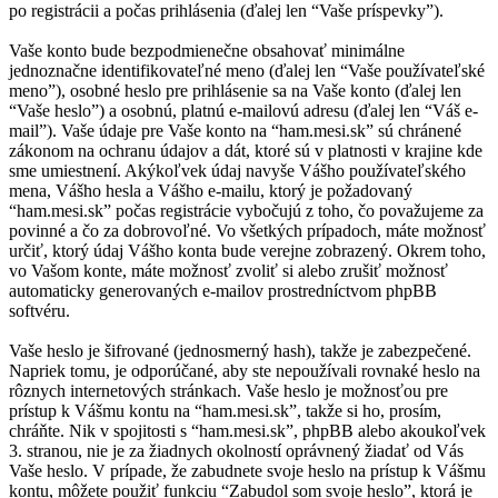
po registrácii a počas prihlásenia (ďalej len “Vaše príspevky”).
Vaše konto bude bezpodmienečne obsahovať minimálne
jednoznačne identifikovateľné meno (ďalej len “Vaše používateľské
meno”), osobné heslo pre prihlásenie sa na Vaše konto (ďalej len
“Vaše heslo”) a osobnú, platnú e-mailovú adresu (ďalej len “Váš e-
mail”). Vaše údaje pre Vaše konto na “ham.mesi.sk” sú chránené
zákonom na ochranu údajov a dát, ktoré sú v platnosti v krajine kde
sme umiestnení. Akýkoľvek údaj navyše Vášho používateľského
mena, Vášho hesla a Vášho e-mailu, ktorý je požadovaný
“ham.mesi.sk” počas registrácie vybočujú z toho, čo považujeme za
povinné a čo za dobrovoľné. Vo všetkých prípadoch, máte možnosť
určiť, ktorý údaj Vášho konta bude verejne zobrazený. Okrem toho,
vo Vašom konte, máte možnosť zvoliť si alebo zrušiť možnosť
automaticky generovaných e-mailov prostredníctvom phpBB
softvéru.
Vaše heslo je šifrované (jednosmerný hash), takže je zabezpečené.
Napriek tomu, je odporúčané, aby ste nepoužívali rovnaké heslo na
rôznych internetových stránkach. Vaše heslo je možnosťou pre
prístup k Vášmu kontu na “ham.mesi.sk”, takže si ho, prosím,
chráňte. Nik v spojitosti s “ham.mesi.sk”, phpBB alebo akoukoľvek
3. stranou, nie je za žiadnych okolností oprávnený žiadať od Vás
Vaše heslo. V prípade, že zabudnete svoje heslo na prístup k Vášmu
kontu, môžete použiť funkciu “Zabudol som svoje heslo”, ktorá je