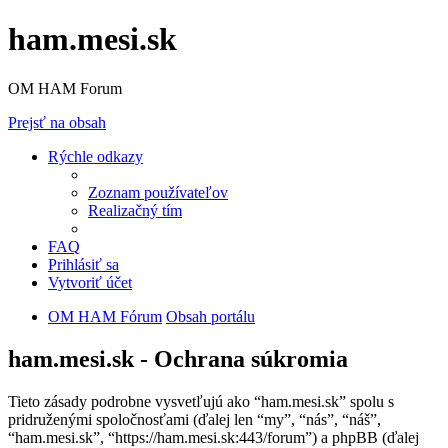
ham.mesi.sk
OM HAM Forum
Prejsť na obsah
Rýchle odkazy
Zoznam používateľov
Realizačný tím
FAQ
Prihlásiť sa
Vytvoriť účet
OM HAM Fórum
Obsah portálu
ham.mesi.sk - Ochrana súkromia
Tieto zásady podrobne vysvetľujú ako “ham.mesi.sk” spolu s
pridruženými spoločnosťami (ďalej len “my”, “nás”, “náš”,
“ham.mesi.sk”, “https://ham.mesi.sk:443/forum”) a phpBB (ďalej