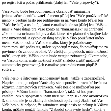
po registrácii a počas prihlásenia (ďalej len “Vaše príspevky”).
Vaše konto bude bezpodmienečne obsahovať minimálne
jednoznačne identifikovateľné meno (ďalej len “Vaše používateľské
meno”), osobné heslo pre prihlásenie sa na Vaše konto (ďalej len
“Vaše heslo”) a osobnú, platnú e-mailovú adresu (ďalej len “Váš e-
mail”). Vaše údaje pre Vaše konto na “ham.mesi.sk” sú chránené
zákonom na ochranu údajov a dát, ktoré sú v platnosti v krajine kde
sme umiestnení. Akýkoľvek údaj navyše Vášho používateľského
mena, Vášho hesla a Vášho e-mailu, ktorý je požadovaný
“ham.mesi.sk” počas registrácie vybočujú z toho, čo považujeme za
povinné a čo za dobrovoľné. Vo všetkých prípadoch, máte možnosť
určiť, ktorý údaj Vášho konta bude verejne zobrazený. Okrem toho,
vo Vašom konte, máte možnosť zvoliť si alebo zrušiť možnosť
automaticky generovaných e-mailov prostredníctvom phpBB
softvéru.
Vaše heslo je šifrované (jednosmerný hash), takže je zabezpečené.
Napriek tomu, je odporúčané, aby ste nepoužívali rovnaké heslo na
rôznych internetových stránkach. Vaše heslo je možnosťou pre
prístup k Vášmu kontu na “ham.mesi.sk”, takže si ho, prosím,
chráňte. Nik v spojitosti s “ham.mesi.sk”, phpBB alebo akoukoľvek
3. stranou, nie je za žiadnych okolností oprávnený žiadať od Vás
Vaše heslo. V prípade, že zabudnete svoje heslo na prístup k Vášmu
kontu, môžete použiť funkciu “Zabudol som svoje heslo”, ktorá je