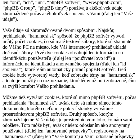
len “oni”, “ich”, “im”, “phpBB softvér”, “www.phpbb.com”,
“phpBB Group”, “phpBB tímy”) používajú akékoľvek údaje
zhromaždené počas akéhokoľvek spojenia s Vami (ďalej len “Vaše
údaje”).
Vaše údaje sú zhromažďované dvomi spôsobmi. Najskôr,
prehliadanie “ham.mesi.sk” spôsobí, že phpBB softvér vytvorí
určitý počet cookies, čo sú malé textové súbory, ktoré sú stiahnuté
do Vášho PC na miesto, kde Váš internetový prehliadač ukladá
dočasné súbory. Prvé dve cookies obsahujú len informáciu na
identifikáciu používateľa (ďalej len “používateľovo id”) a
informáciu na identifikáciu anonymného spojenia (ďalej len “id
spojenia”), ktoré Vám automaticky priradí phpBB softvér. Tretí
cookie bude vytvorený vtedy, keď zobrazíte témy na “ham.mesi.sk”
a tento je použitý na rozpoznanie, ktoré témy už boli zobrazené, čím
sa zvýši komfort Vášho prehliadania.
Môžme tiež vytvárať cookies, ktoré sú mimo phpBB softvéru, počas
prehliadania “ham.mesi.sk”, avšak tieto sú mimo rámec tohto
dokumentu, ktorého cieľom je pokryť stránky vytvárané
prostredníctvom phpBB softvéru. Druhý spôsob, ktorým
zhromažďujeme Vaše údaje, je prostredníctvom toho, čo nám sami
odošlete. Toto môže byť, avšak nielen: odoslaním ako anonymný
používateľ (ďalej len “anonymné príspevky”), registrovaný na
“ham.mesi.sk” (ďalej len “Vaše konto”) a Vami odoslané príspevky