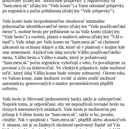
používateľ (ďalej len “anonymné príspevky”), registrovaný na
“ham.mesi.sk” (ďalej len “Vaše konto”) a Vami odoslané príspevky
po registrácii a počas prihlásenia (ďalej len “Vaše príspevky”).
Vaše konto bude bezpodmienečne obsahovať minimálne
jednoznačne identifikovateľné meno (ďalej len “Vaše používateľské
meno”), osobné heslo pre prihlásenie sa na Vaše konto (ďalej len
“Vaše heslo”) a osobnú, platnú e-mailovú adresu (ďalej len “Váš e-
mail”). Vaše údaje pre Vaše konto na “ham.mesi.sk” sú chránené
zákonom na ochranu údajov a dát, ktoré sú v platnosti v krajine kde
sme umiestnení. Akýkoľvek údaj navyše Vášho používateľského
mena, Vášho hesla a Vášho e-mailu, ktorý je požadovaný
“ham.mesi.sk” počas registrácie vybočujú z toho, čo považujeme za
povinné a čo za dobrovoľné. Vo všetkých prípadoch, máte možnosť
určiť, ktorý údaj Vášho konta bude verejne zobrazený. Okrem toho,
vo Vašom konte, máte možnosť zvoliť si alebo zrušiť možnosť
automaticky generovaných e-mailov prostredníctvom phpBB
softvéru.
Vaše heslo je šifrované (jednosmerný hash), takže je zabezpečené.
Napriek tomu, je odporúčané, aby ste nepoužívali rovnaké heslo na
rôznych internetových stránkach. Vaše heslo je možnosťou pre
prístup k Vášmu kontu na “ham.mesi.sk”, takže si ho, prosím,
chráňte. Nik v spojitosti s “ham.mesi.sk”, phpBB alebo akoukoľvek
3. stranou, nie je za žiadnych okolností oprávnený žiadať od Vás