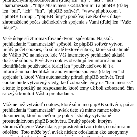
“ham.mesi.sk”, “https://ham.mesi.sk:443/forum”) a phpBB (ďalej
len “oni”, “ich”, “im”, “phpBB softvér”, “www.phpbb.com”,
“phpBB Group”, “phpBB tímy”) používajú akékoľvek údaje
zhromaždené počas akéhokoľvek spojenia s Vami (ďalej len “Vaše
údaje”).
Vaše údaje sú zhromažďované dvomi spôsobmi. Najskôr,
prehliadanie “ham.mesi.sk” spôsobí, že phpBB softvér vytvorí
určitý počet cookies, čo sú malé textové súbory, ktoré sú stiahnuté
do Vášho PC na miesto, kde Váš internetový prehliadač ukladá
dočasné súbory. Prvé dve cookies obsahujú len informáciu na
identifikáciu používateľa (ďalej len “používateľovo id”) a
informáciu na identifikáciu anonymného spojenia (ďalej len “id
spojenia”), ktoré Vám automaticky priradí phpBB softvér. Tretí
cookie bude vytvorený vtedy, keď zobrazíte témy na “ham.mesi.sk”
a tento je použitý na rozpoznanie, ktoré témy už boli zobrazené, čím
sa zvýši komfort Vášho prehliadania.
Môžme tiež vytvárať cookies, ktoré sú mimo phpBB softvéru, počas
prehliadania “ham.mesi.sk”, avšak tieto sú mimo rámec tohto
dokumentu, ktorého cieľom je pokryť stránky vytvárané
prostredníctvom phpBB softvéru. Druhý spôsob, ktorým
zhromažďujeme Vaše údaje, je prostredníctvom toho, čo nám sami
odošlete. Toto môže byť, avšak nielen: odoslaním ako anonymný