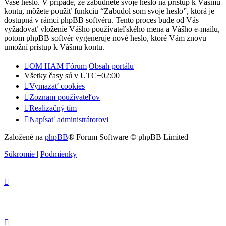
Vaše heslo. V prípade, že zabudnete svoje heslo na prístup k Vášmu
kontu, môžete použiť funkciu “Zabudol som svoje heslo”, ktorá je
dostupná v rámci phpBB softvéru. Tento proces bude od Vás
vyžadovať vloženie Vášho používateľského mena a Vášho e-mailu,
potom phpBB softvér vygeneruje nové heslo, ktoré Vám znovu
umožní prístup k Vášmu kontu.
OM HAM Fórum
Obsah portálu
Všetky časy sú v
UTC+02:00
Vymazať cookies
Zoznam používateľov
Realizačný tím
Napísať administrátorovi
Založené na
phpBB
® Forum Software © phpBB Limited
Súkromie
|
Podmienky