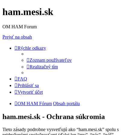
ham.mesi.sk
OM HAM Forum
Prejsť na obsah
Rýchle odkazy
Zoznam používateľov
Realizačný tím
FAQ
Prihlásiť sa
Vytvoriť účet
OM HAM Fórum
Obsah portálu
ham.mesi.sk - Ochrana súkromia
Tieto zásady podrobne vysvetľujú ako “ham.mesi.sk” spolu s
pridruženými spoločnosťami (ďalej len “my”, “nás”, “náš”,