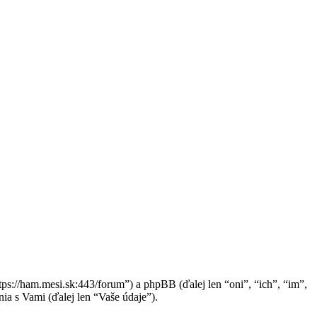
ps://ham.mesi.sk:443/forum”) a phpBB (ďalej len “oni”, “ich”, “im”,
 s Vami (ďalej len “Vaše údaje”).