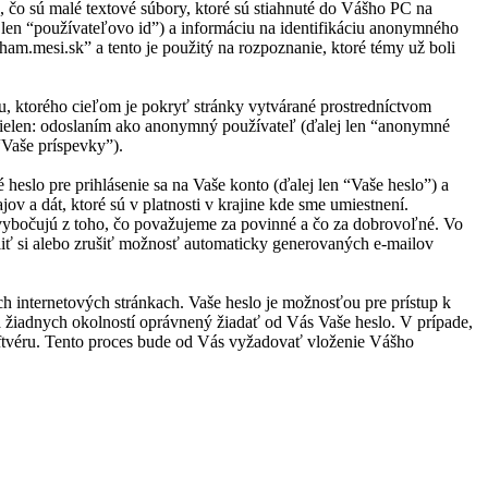
 čo sú malé textové súbory, ktoré sú stiahnuté do Vášho PC na
j len “používateľovo id”) a informáciu na identifikáciu anonymného
ham.mesi.sk” a tento je použitý na rozpoznanie, ktoré témy už boli
, ktorého cieľom je pokryť stránky vytvárané prostredníctvom
nielen: odoslaním ako anonymný používateľ (ďalej len “anonymné
“Vaše príspevky”).
slo pre prihlásenie sa na Vaše konto (ďalej len “Vaše heslo”) a
v a dát, ktoré sú v platnosti v krajine kde sme umiestnení.
vybočujú z toho, čo považujeme za povinné a čo za dobrovoľné. Vo
iť si alebo zrušiť možnosť automaticky generovaných e-mailov
ch internetových stránkach. Vaše heslo je možnosťou pre prístup k
a žiadnych okolností oprávnený žiadať od Vás Vaše heslo. V prípade,
oftvéru. Tento proces bude od Vás vyžadovať vloženie Vášho