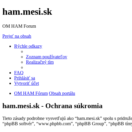
ham.mesi.sk
OM HAM Forum
Prejsť na obsah
Rýchle odkazy
Zoznam používateľov
Realizačný tím
FAQ
Prihlásiť sa
Vytvoriť účet
OM HAM Fórum
Obsah portálu
ham.mesi.sk - Ochrana súkromia
Tieto zásady podrobne vysvetľujú ako “ham.mesi.sk” spolu s pridruže
“phpBB softvér”, “www.phpbb.com”, “phpBB Group”, “phpBB tímy”) 