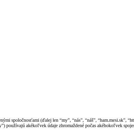
nými spoločnosťami (ďalej len “my”, “nás”, “náš”, “ham.mesi.sk”, “htt
používajú akékoľvek údaje zhromaždené počas akéhokoľvek spojenia