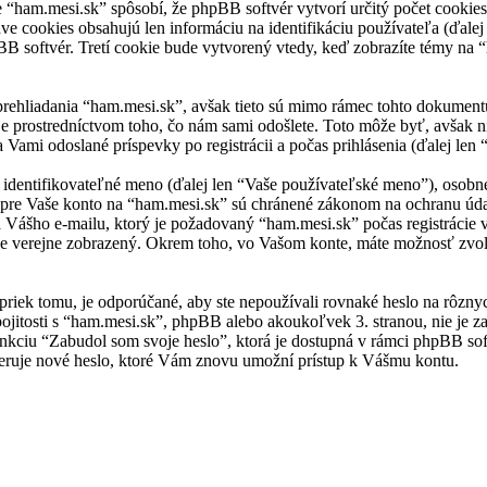
ham.mesi.sk” spôsobí, že phpBB softvér vytvorí určitý počet cookies,
ve cookies obsahujú len informáciu na identifikáciu používateľa (ďale
BB softvér. Tretí cookie bude vytvorený vtedy, keď zobrazíte témy na “
rehliadania “ham.mesi.sk”, avšak tieto sú mimo rámec tohto dokumentu
 prostredníctvom toho, čo nám sami odošlete. Toto môže byť, avšak 
 Vami odoslané príspevky po registrácii a počas prihlásenia (ďalej len 
ntifikovateľné meno (ďalej len “Vaše používateľské meno”), osobné he
 pre Vaše konto na “ham.mesi.sk” sú chránené zákonom na ochranu údajo
ášho e-mailu, ktorý je požadovaný “ham.mesi.sk” počas registrácie 
de verejne zobrazený. Okrem toho, vo Vašom konte, máte možnosť zvol
priek tomu, je odporúčané, aby ste nepoužívali rovnaké heslo na rôzny
pojitosti s “ham.mesi.sk”, phpBB alebo akoukoľvek 3. stranou, nie je z
unkciu “Zabudol som svoje heslo”, ktorá je dostupná v rámci phpBB s
ruje nové heslo, ktoré Vám znovu umožní prístup k Vášmu kontu.