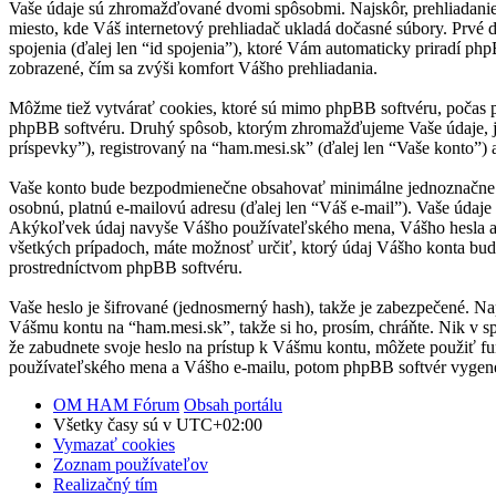
Vaše údaje sú zhromažďované dvomi spôsobmi. Najskôr, prehliadanie “
miesto, kde Váš internetový prehliadač ukladá dočasné súbory. Prvé d
spojenia (ďalej len “id spojenia”), ktoré Vám automaticky priradí php
zobrazené, čím sa zvýši komfort Vášho prehliadania.
Môžme tiež vytvárať cookies, ktoré sú mimo phpBB softvéru, počas p
phpBB softvéru. Druhý spôsob, ktorým zhromažďujeme Vaše údaje, je
príspevky”), registrovaný na “ham.mesi.sk” (ďalej len “Vaše konto”) a
Vaše konto bude bezpodmienečne obsahovať minimálne jednoznačne ide
osobnú, platnú e-mailovú adresu (ďalej len “Váš e-mail”). Vaše údaje
Akýkoľvek údaj navyše Vášho používateľského mena, Vášho hesla a V
všetkých prípadoch, máte možnosť určiť, ktorý údaj Vášho konta bu
prostredníctvom phpBB softvéru.
Vaše heslo je šifrované (jednosmerný hash), takže je zabezpečené. Na
Vášmu kontu na “ham.mesi.sk”, takže si ho, prosím, chráňte. Nik v s
že zabudnete svoje heslo na prístup k Vášmu kontu, môžete použiť f
používateľského mena a Vášho e-mailu, potom phpBB softvér vygene
OM HAM Fórum
Obsah portálu
Všetky časy sú v
UTC+02:00
Vymazať cookies
Zoznam používateľov
Realizačný tím