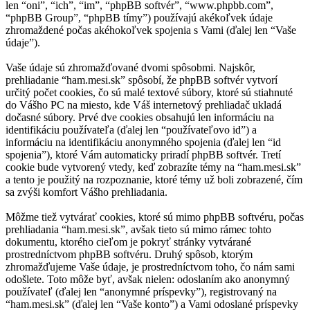
len “oni”, “ich”, “im”, “phpBB softvér”, “www.phpbb.com”,
“phpBB Group”, “phpBB tímy”) používajú akékoľvek údaje
zhromaždené počas akéhokoľvek spojenia s Vami (ďalej len “Vaše
údaje”).
Vaše údaje sú zhromažďované dvomi spôsobmi. Najskôr,
prehliadanie “ham.mesi.sk” spôsobí, že phpBB softvér vytvorí
určitý počet cookies, čo sú malé textové súbory, ktoré sú stiahnuté
do Vášho PC na miesto, kde Váš internetový prehliadač ukladá
dočasné súbory. Prvé dve cookies obsahujú len informáciu na
identifikáciu používateľa (ďalej len “používateľovo id”) a
informáciu na identifikáciu anonymného spojenia (ďalej len “id
spojenia”), ktoré Vám automaticky priradí phpBB softvér. Tretí
cookie bude vytvorený vtedy, keď zobrazíte témy na “ham.mesi.sk”
a tento je použitý na rozpoznanie, ktoré témy už boli zobrazené, čím
sa zvýši komfort Vášho prehliadania.
Môžme tiež vytvárať cookies, ktoré sú mimo phpBB softvéru, počas
prehliadania “ham.mesi.sk”, avšak tieto sú mimo rámec tohto
dokumentu, ktorého cieľom je pokryť stránky vytvárané
prostredníctvom phpBB softvéru. Druhý spôsob, ktorým
zhromažďujeme Vaše údaje, je prostredníctvom toho, čo nám sami
odošlete. Toto môže byť, avšak nielen: odoslaním ako anonymný
používateľ (ďalej len “anonymné príspevky”), registrovaný na
“ham.mesi.sk” (ďalej len “Vaše konto”) a Vami odoslané príspevky