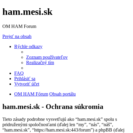
ham.mesi.sk
OM HAM Forum
Prejsť na obsah
Rýchle odkazy
Zoznam používateľov
Realizačný tím
FAQ
Prihlásiť sa
Vytvoriť účet
OM HAM Fórum
Obsah portálu
ham.mesi.sk - Ochrana súkromia
Tieto zásady podrobne vysvetľujú ako “ham.mesi.sk” spolu s
pridruženými spoločnosťami (ďalej len “my”, “nás”, “náš”,
“ham.mesi.sk”, “https://ham.mesi.sk:443/forum”) a phpBB (ďalej