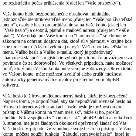
po registrácii a počas prihlásenia (ďalej len “Vaše príspevky”).
Vaše konto bude bezpodmienečne obsahovať minimálne
jednoznačne identifikovateľné meno (ďalej len “Vaše používateľské
meno”), osobné heslo pre prihlásenie sa na Vaše konto (ďalej len
“Vaše heslo”) a osobnú, platnú e-mailovú adresu (ďalej len “Váš e-
mail”). Vaše údaje pre Vaše konto na “ham.mesi.sk” sú chránené
zákonom na ochranu údajov a dát, ktoré sú v platnosti v krajine kde
sme umiestnení. Akýkoľvek údaj navyše Vášho používateľského
mena, Vášho hesla a Vášho e-mailu, ktorý je požadovaný
“ham.mesi.sk” počas registrácie vybočujú z toho, čo považujeme za
povinné a čo za dobrovoľné. Vo všetkých prípadoch, máte možnosť
určiť, ktorý údaj Vášho konta bude verejne zobrazený. Okrem toho,
vo Vašom konte, máte možnosť zvoliť si alebo zrušiť možnosť
automaticky generovaných e-mailov prostredníctvom phpBB
softvéru.
Vaše heslo je šifrované (jednosmerný hash), takže je zabezpečené.
Napriek tomu, je odporúčané, aby ste nepoužívali rovnaké heslo na
rôznych internetových stránkach. Vaše heslo je možnosťou pre
prístup k Vášmu kontu na “ham.mesi.sk”, takže si ho, prosím,
chráňte. Nik v spojitosti s “ham.mesi.sk”, phpBB alebo akoukoľvek
3. stranou, nie je za žiadnych okolností oprávnený žiadať od Vás
Vaše heslo. V prípade, že zabudnete svoje heslo na prístup k Vášmu
kontu, môžete použiť funkciu “Zabudol som svoje heslo”, ktorá je