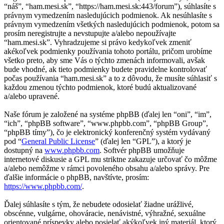
“náš”, “ham.mesi.sk”, “https://ham.mesi.sk:443/forum”), súhlasíte s
právnym vymedzením nasledujúcich podmienok. Ak nesúhlasíte s
právnym vymedzením všetkých nasledujúcich podmienok, potom sa
prosím neregistrujte a nevstupujte a/alebo nepoužívajte
“ham.mesi.sk”. Vyhradzujeme si právo kedykoľvek zmeniť
akékoľvek podmienky používania tohoto portálu, pričom urobíme
všetko preto, aby sme Vás o týchto zmenách informovali, avšak
bude vhodné, ak tieto podmienky budete pravidelne kontrolovať
počas používania “ham.mesi.sk” a to z dôvodu, že musíte súhlasiť s
každou zmenou týchto podmienok, ktoré budú aktualizované
a/alebo upravené.
Naše fórum je založené na systéme phpBB (ďalej len “oni”, “im”,
“ich”, “phpBB software”, “www.phpbb.com”, “phpBB Group”,
“phpBB tímy”), čo je elektronický konferenčný systém vydávaný
pod “
General Public License
” (ďalej len “GPL”), a ktorý je
dostupný na
www.phpbb.com
. Softvér phpBB umožňuje
internetové diskusie a GPL mu striktne zakazuje určovať čo môžme
a/alebo nemôžme v rámci povoleného obsahu a/alebo správy. Pre
ďalšie informácie o phpBB, navštívte, prosím:
https://www.phpbb.com/
.
Ďalej súhlasíte s tým, že nebudete odosielať žiadne urážlivé,
obscénne, vulgárne, ohováracie, nenávistné, výhražné, sexuálne
orientované príspevky alebo posielať akýkoľvek iný materiál, ktorý