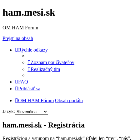
ham.mesi.sk
OM HAM Forum
Prejsť na obsah
Rýchle odkazy
Zoznam používateľov
Realizačný tím
FAQ
Prihlásiť sa
OM HAM Fórum
Obsah portálu
Jazyk:
ham.mesi.sk - Registrácia
Registráciou a vstupom na “ham.mesi.sk” (ďalej len “my”, “nás”,