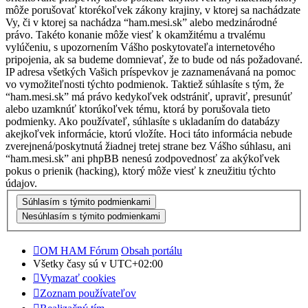
môže porušovať ktorékoľvek zákony krajiny, v ktorej sa nachádzate
Vy, či v ktorej sa nachádza “ham.mesi.sk” alebo medzinárodné
právo. Takéto konanie môže viesť k okamžitému a trvalému
vylúčeniu, s upozornením Vášho poskytovateľa internetového
pripojenia, ak sa budeme domnievať, že to bude od nás požadované.
IP adresa všetkých Vašich príspevkov je zaznamenávaná na pomoc
vo vymožiteľnosti týchto podmienok. Taktiež súhlasíte s tým, že
“ham.mesi.sk” má právo kedykoľvek odstrániť, upraviť, presunúť
alebo uzamknúť ktorúkoľvek tému, ktorá by porušovala tieto
podmienky. Ako používateľ, súhlasíte s ukladaním do databázy
akejkoľvek informácie, ktorú vložíte. Hoci táto informácia nebude
zverejnená/poskytnutá žiadnej tretej strane bez Vášho súhlasu, ani
“ham.mesi.sk” ani phpBB nenesú zodpovednosť za akýkoľvek
pokus o prienik (hacking), ktorý môže viesť k zneužitiu týchto
údajov.
OM HAM Fórum
Obsah portálu
Všetky časy sú v
UTC+02:00
Vymazať cookies
Zoznam používateľov