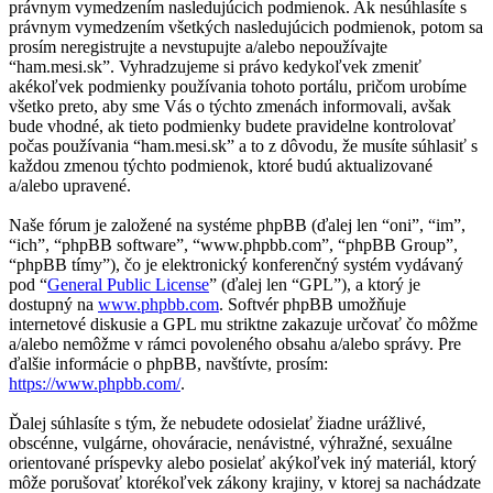
právnym vymedzením nasledujúcich podmienok. Ak nesúhlasíte s
právnym vymedzením všetkých nasledujúcich podmienok, potom sa
prosím neregistrujte a nevstupujte a/alebo nepoužívajte
“ham.mesi.sk”. Vyhradzujeme si právo kedykoľvek zmeniť
akékoľvek podmienky používania tohoto portálu, pričom urobíme
všetko preto, aby sme Vás o týchto zmenách informovali, avšak
bude vhodné, ak tieto podmienky budete pravidelne kontrolovať
počas používania “ham.mesi.sk” a to z dôvodu, že musíte súhlasiť s
každou zmenou týchto podmienok, ktoré budú aktualizované
a/alebo upravené.
Naše fórum je založené na systéme phpBB (ďalej len “oni”, “im”,
“ich”, “phpBB software”, “www.phpbb.com”, “phpBB Group”,
“phpBB tímy”), čo je elektronický konferenčný systém vydávaný
pod “
General Public License
” (ďalej len “GPL”), a ktorý je
dostupný na
www.phpbb.com
. Softvér phpBB umožňuje
internetové diskusie a GPL mu striktne zakazuje určovať čo môžme
a/alebo nemôžme v rámci povoleného obsahu a/alebo správy. Pre
ďalšie informácie o phpBB, navštívte, prosím:
https://www.phpbb.com/
.
Ďalej súhlasíte s tým, že nebudete odosielať žiadne urážlivé,
obscénne, vulgárne, ohováracie, nenávistné, výhražné, sexuálne
orientované príspevky alebo posielať akýkoľvek iný materiál, ktorý
môže porušovať ktorékoľvek zákony krajiny, v ktorej sa nachádzate