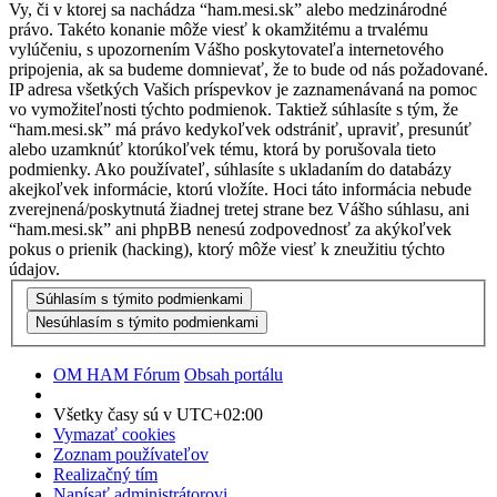
Vy, či v ktorej sa nachádza “ham.mesi.sk” alebo medzinárodné
právo. Takéto konanie môže viesť k okamžitému a trvalému
vylúčeniu, s upozornením Vášho poskytovateľa internetového
pripojenia, ak sa budeme domnievať, že to bude od nás požadované.
IP adresa všetkých Vašich príspevkov je zaznamenávaná na pomoc
vo vymožiteľnosti týchto podmienok. Taktiež súhlasíte s tým, že
“ham.mesi.sk” má právo kedykoľvek odstrániť, upraviť, presunúť
alebo uzamknúť ktorúkoľvek tému, ktorá by porušovala tieto
podmienky. Ako používateľ, súhlasíte s ukladaním do databázy
akejkoľvek informácie, ktorú vložíte. Hoci táto informácia nebude
zverejnená/poskytnutá žiadnej tretej strane bez Vášho súhlasu, ani
“ham.mesi.sk” ani phpBB nenesú zodpovednosť za akýkoľvek
pokus o prienik (hacking), ktorý môže viesť k zneužitiu týchto
údajov.
OM HAM Fórum
Obsah portálu
Všetky časy sú v
UTC+02:00
Vymazať cookies
Zoznam používateľov
Realizačný tím
Napísať administrátorovi