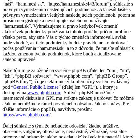
“náš”, “ham.mesi.sk”, “https://ham.mesi.sk:443/forum”), súhlasíte s
právnym vymedzením nasledujúcich podmienok. Ak nesúhlasíte s
právnym vymedzením všetkých nasledujúcich podmienok, potom sa
prosím neregistrujte a nevstupujte a/alebo nepoužívajte
“ham.mesi.sk”. Vyhradzujeme si právo kedykoľvek zmeniť
akékoľvek podmienky používania tohoto portálu, pričom urobíme
všetko preto, aby sme Vás o týchto zmenách informovali, avšak
bude vhodné, ak tieto podmienky budete pravidelne kontrolovať
počas používania “ham.mesi.sk” a to z dôvodu, že musíte súhlasiť s
každou zmenou týchto podmienok, ktoré budú aktualizované
a/alebo upravené.
Naše fórum je založené na systéme phpBB (ďalej len “oni”, “im”,
“ich”, “phpBB software”, “www.phpbb.com”, “phpBB Group”,
“phpBB tímy”), čo je elektronický konferenčný systém vydávaný
pod “
General Public License
” (ďalej len “GPL”), a ktorý je
dostupný na
www.phpbb.com
. Softvér phpBB umožňuje
internetové diskusie a GPL mu striktne zakazuje určovať čo môžme
a/alebo nemôžme v rámci povoleného obsahu a/alebo správy. Pre
ďalšie informácie o phpBB, navštívte, prosím:
https://www.phpbb.com/
.
Ďalej súhlasíte s tým, že nebudete odosielať žiadne urážlivé,
obscénne, vulgárne, ohováracie, nenávistné, výhražné, sexuálne
orientované príspevky alebo posielať akýkoľvek iný materiál, ktorý