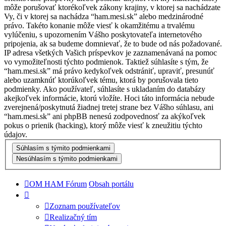
môže porušovať ktorékoľvek zákony krajiny, v ktorej sa nachádzate
Vy, či v ktorej sa nachádza “ham.mesi.sk” alebo medzinárodné
právo. Takéto konanie môže viesť k okamžitému a trvalému
vylúčeniu, s upozornením Vášho poskytovateľa internetového
pripojenia, ak sa budeme domnievať, že to bude od nás požadované.
IP adresa všetkých Vašich príspevkov je zaznamenávaná na pomoc
vo vymožiteľnosti týchto podmienok. Taktiež súhlasíte s tým, že
“ham.mesi.sk” má právo kedykoľvek odstrániť, upraviť, presunúť
alebo uzamknúť ktorúkoľvek tému, ktorá by porušovala tieto
podmienky. Ako používateľ, súhlasíte s ukladaním do databázy
akejkoľvek informácie, ktorú vložíte. Hoci táto informácia nebude
zverejnená/poskytnutá žiadnej tretej strane bez Vášho súhlasu, ani
“ham.mesi.sk” ani phpBB nenesú zodpovednosť za akýkoľvek
pokus o prienik (hacking), ktorý môže viesť k zneužitiu týchto
údajov.
OM HAM Fórum
Obsah portálu
Zoznam používateľov
Realizačný tím