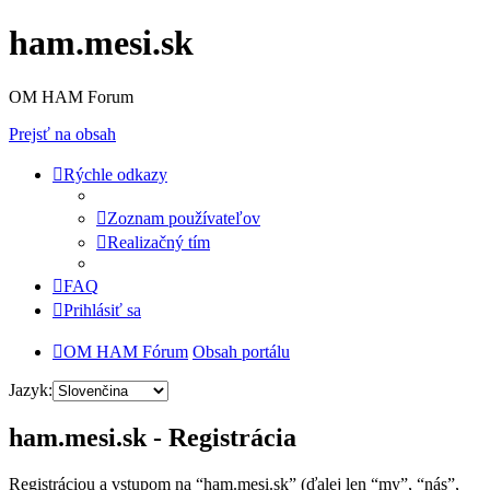
ham.mesi.sk
OM HAM Forum
Prejsť na obsah
Rýchle odkazy
Zoznam používateľov
Realizačný tím
FAQ
Prihlásiť sa
OM HAM Fórum
Obsah portálu
Jazyk:
ham.mesi.sk - Registrácia
Registráciou a vstupom na “ham.mesi.sk” (ďalej len “my”, “nás”,