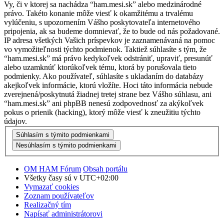
Vy, či v ktorej sa nachádza “ham.mesi.sk” alebo medzinárodné
právo. Takéto konanie môže viesť k okamžitému a trvalému
vylúčeniu, s upozornením Vášho poskytovateľa internetového
pripojenia, ak sa budeme domnievať, že to bude od nás požadované.
IP adresa všetkých Vašich príspevkov je zaznamenávaná na pomoc
vo vymožiteľnosti týchto podmienok. Taktiež súhlasíte s tým, že
“ham.mesi.sk” má právo kedykoľvek odstrániť, upraviť, presunúť
alebo uzamknúť ktorúkoľvek tému, ktorá by porušovala tieto
podmienky. Ako používateľ, súhlasíte s ukladaním do databázy
akejkoľvek informácie, ktorú vložíte. Hoci táto informácia nebude
zverejnená/poskytnutá žiadnej tretej strane bez Vášho súhlasu, ani
“ham.mesi.sk” ani phpBB nenesú zodpovednosť za akýkoľvek
pokus o prienik (hacking), ktorý môže viesť k zneužitiu týchto
údajov.
OM HAM Fórum
Obsah portálu
Všetky časy sú v
UTC+02:00
Vymazať cookies
Zoznam používateľov
Realizačný tím
Napísať administrátorovi