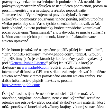
právnym vymedzením nasledujúcich podmienok. Ak nesúhlasíte s
právnym vymedzením všetkých nasledujúcich podmienok, potom sa
prosím neregistrujte a nevstupujte a/alebo nepoužívajte
“ham.mesi.sk”. Vyhradzujeme si právo kedykoľvek zmeniť
akékoľvek podmienky používania tohoto portálu, pričom urobíme
všetko preto, aby sme Vás o týchto zmenách informovali, avšak
bude vhodné, ak tieto podmienky budete pravidelne kontrolovať
počas používania “ham.mesi.sk” a to z dôvodu, že musíte súhlasiť s
každou zmenou týchto podmienok, ktoré budú aktualizované
a/alebo upravené.
Naše fórum je založené na systéme phpBB (ďalej len “oni”, “im”,
“ich”, “phpBB software”, “www.phpbb.com”, “phpBB Group”,
“phpBB tímy”), čo je elektronický konferenčný systém vydávaný
pod “
General Public License
” (ďalej len “GPL”), a ktorý je
dostupný na
www.phpbb.com
. Softvér phpBB umožňuje
internetové diskusie a GPL mu striktne zakazuje určovať čo môžme
a/alebo nemôžme v rámci povoleného obsahu a/alebo správy. Pre
ďalšie informácie o phpBB, navštívte, prosím:
https://www.phpbb.com/
.
Ďalej súhlasíte s tým, že nebudete odosielať žiadne urážlivé,
obscénne, vulgárne, ohováracie, nenávistné, výhražné, sexuálne
orientované príspevky alebo posielať akýkoľvek iný materiál, ktorý
môže porušovať ktorékoľvek zákony krajiny, v ktorej sa nachádzate