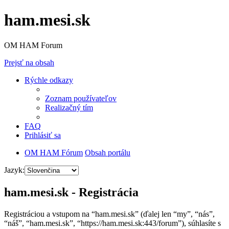
ham.mesi.sk
OM HAM Forum
Prejsť na obsah
Rýchle odkazy
Zoznam používateľov
Realizačný tím
FAQ
Prihlásiť sa
OM HAM Fórum
Obsah portálu
Jazyk:
ham.mesi.sk - Registrácia
Registráciou a vstupom na “ham.mesi.sk” (ďalej len “my”, “nás”,
“náš”, “ham.mesi.sk”, “https://ham.mesi.sk:443/forum”), súhlasíte s