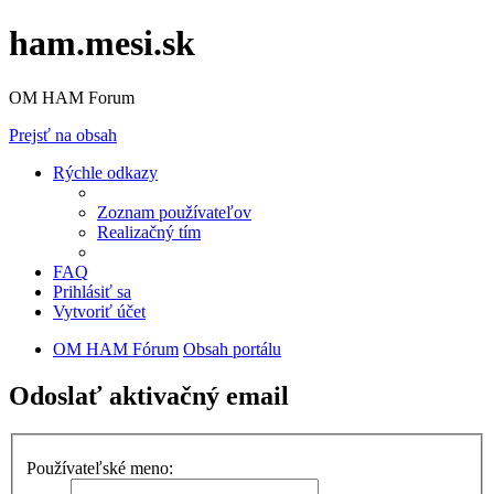
ham.mesi.sk
OM HAM Forum
Prejsť na obsah
Rýchle odkazy
Zoznam používateľov
Realizačný tím
FAQ
Prihlásiť sa
Vytvoriť účet
OM HAM Fórum
Obsah portálu
Odoslať aktivačný email
Používateľské meno: