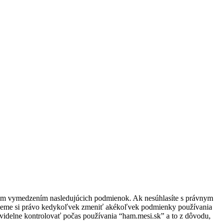
ávnym vymedzením nasledujúcich podmienok. Ak nesúhlasíte s právnym
zujeme si právo kedykoľvek zmeniť akékoľvek podmienky používania
videlne kontrolovať počas používania “ham.mesi.sk” a to z dôvodu,