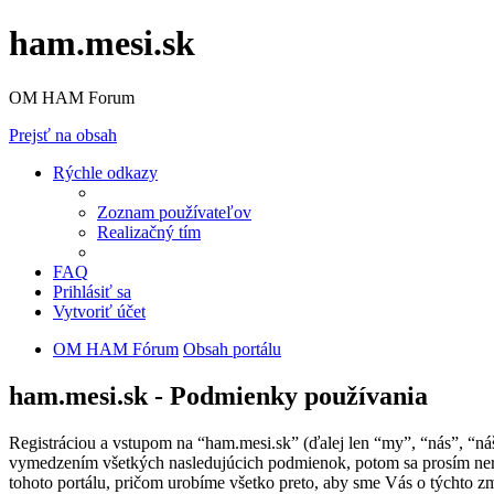
ham.mesi.sk
OM HAM Forum
Prejsť na obsah
Rýchle odkazy
Zoznam používateľov
Realizačný tím
FAQ
Prihlásiť sa
Vytvoriť účet
OM HAM Fórum
Obsah portálu
ham.mesi.sk - Podmienky používania
Registráciou a vstupom na “ham.mesi.sk” (ďalej len “my”, “nás”, “n
vymedzením všetkých nasledujúcich podmienok, potom sa prosím nere
tohoto portálu, pričom urobíme všetko preto, aby sme Vás o týchto 