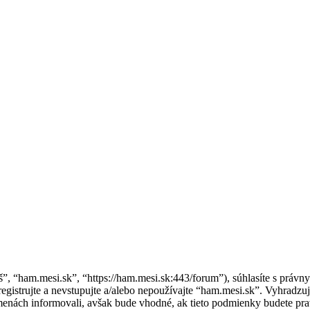
áš”, “ham.mesi.sk”, “https://ham.mesi.sk:443/forum”), súhlasíte s pr
gistrujte a nevstupujte a/alebo nepoužívajte “ham.mesi.sk”. Vyhrad
zmenách informovali, avšak bude vhodné, ak tieto podmienky budete pra