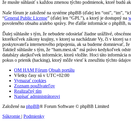
že musíte súhlasiť s každou zmenou týchto podmienok, ktoré budú ak
Naše fórum je založené na systéme phpBB (ďalej len “oni”, “im”, 
“
General Public License
” (ďalej len “GPL”), a ktorý je dostupný na
w
povoleného obsahu a/alebo správy. Pre ďalšie informácie o phpBB, na
Ďalej súhlasíte s tým, že nebudete odosielať žiadne urážlivé, obscén
ktorékoľvek zákony krajiny, v ktorej sa nachádzate Vy, či v ktorej
poskytovateľa internetového pripojenia, ak sa budeme domnievať, ž
Taktiež súhlasíte s tým, že “ham.mesi.sk” má právo kedykoľvek odstr
databázy akejkoľvek informácie, ktorú vložíte. Hoci táto informácia
pokus o prienik (hacking), ktorý môže viesť k zneužitiu týchto údajov
OM HAM Fórum
Obsah portálu
Všetky časy sú v
UTC+02:00
Vymazať cookies
Zoznam používateľov
Realizačný tím
Napísať administrátorovi
Založené na
phpBB
® Forum Software © phpBB Limited
Súkromie
|
Podmienky