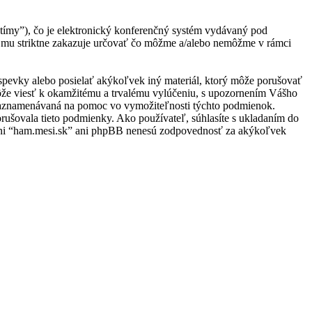
ímy”), čo je elektronický konferenčný systém vydávaný pod
 mu striktne zakazuje určovať čo môžme a/alebo nemôžme v rámci
ríspevky alebo posielať akýkoľvek iný materiál, ktorý môže porušovať
môže viesť k okamžitému a trvalému vylúčeniu, s upozornením Vášho
e zaznamenávaná na pomoc vo vymožiteľnosti týchto podmienok.
rušovala tieto podmienky. Ako používateľ, súhlasíte s ukladaním do
u, ani “ham.mesi.sk” ani phpBB nenesú zodpovednosť za akýkoľvek