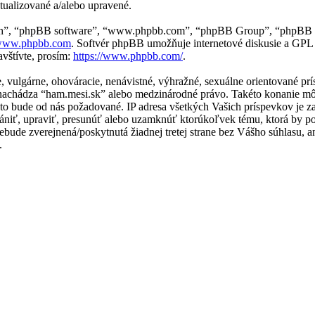
tualizované a/alebo upravené.
“ich”, “phpBB software”, “www.phpbb.com”, “phpBB Group”, “phpBB t
ww.phpbb.com
. Softvér phpBB umožňuje internetové diskusie a GPL
vštívte, prosím:
https://www.phpbb.com/
.
ne, vulgárne, ohováracie, nenávistné, výhražné, sexuálne orientované p
 sa nachádza “ham.mesi.sk” alebo medzinárodné právo. Takéto konanie 
e to bude od nás požadované. IP adresa všetkých Vašich príspevkov j
ániť, upraviť, presunúť alebo uzamknúť ktorúkoľvek tému, ktorá by po
 nebude zverejnená/poskytnutá žiadnej tretej strane bez Vášho súhlas
.