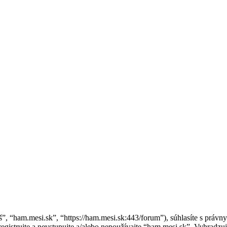
áš”, “ham.mesi.sk”, “https://ham.mesi.sk:443/forum”), súhlasíte s pr
gistrujte a nevstupujte a/alebo nepoužívajte “ham.mesi.sk”. Vyhrad