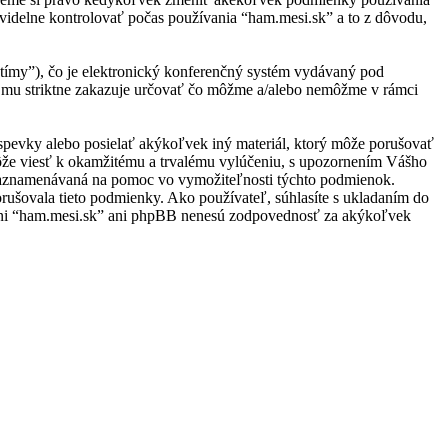
videlne kontrolovať počas používania “ham.mesi.sk” a to z dôvodu,
ímy”), čo je elektronický konferenčný systém vydávaný pod
 mu striktne zakazuje určovať čo môžme a/alebo nemôžme v rámci
ríspevky alebo posielať akýkoľvek iný materiál, ktorý môže porušovať
môže viesť k okamžitému a trvalému vylúčeniu, s upozornením Vášho
e zaznamenávaná na pomoc vo vymožiteľnosti týchto podmienok.
rušovala tieto podmienky. Ako používateľ, súhlasíte s ukladaním do
u, ani “ham.mesi.sk” ani phpBB nenesú zodpovednosť za akýkoľvek