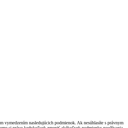
ávnym vymedzením nasledujúcich podmienok. Ak nesúhlasíte s právnym
zujeme si právo kedykoľvek zmeniť akékoľvek podmienky používania