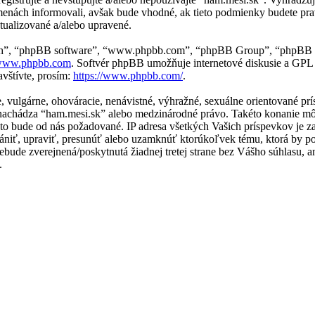
zmenách informovali, avšak bude vhodné, ak tieto podmienky budete pra
tualizované a/alebo upravené.
“ich”, “phpBB software”, “www.phpbb.com”, “phpBB Group”, “phpBB t
ww.phpbb.com
. Softvér phpBB umožňuje internetové diskusie a GPL
vštívte, prosím:
https://www.phpbb.com/
.
ne, vulgárne, ohováracie, nenávistné, výhražné, sexuálne orientované p
 sa nachádza “ham.mesi.sk” alebo medzinárodné právo. Takéto konanie 
e to bude od nás požadované. IP adresa všetkých Vašich príspevkov j
ániť, upraviť, presunúť alebo uzamknúť ktorúkoľvek tému, ktorá by po
 nebude zverejnená/poskytnutá žiadnej tretej strane bez Vášho súhlas
.