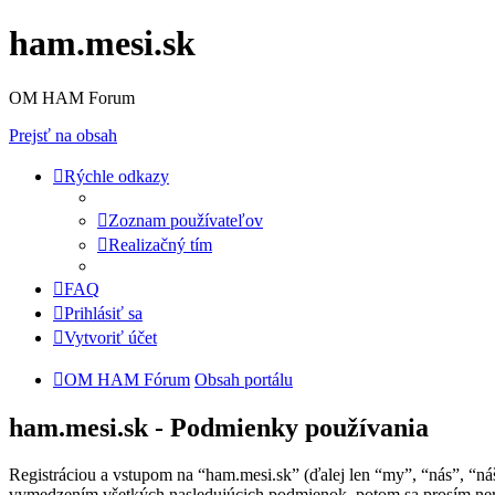
ham.mesi.sk
OM HAM Forum
Prejsť na obsah
Rýchle odkazy
Zoznam používateľov
Realizačný tím
FAQ
Prihlásiť sa
Vytvoriť účet
OM HAM Fórum
Obsah portálu
ham.mesi.sk - Podmienky používania
Registráciou a vstupom na “ham.mesi.sk” (ďalej len “my”, “nás”, “n
vymedzením všetkých nasledujúcich podmienok, potom sa prosím nere