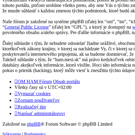
tohoto portálu, pričom urobíme všetko preto, aby sme Vás o týchto 
že musíte súhlasiť s každou zmenou týchto podmienok, ktoré budú ak
Naše fórum je založené na systéme phpBB (ďalej len “oni”, “im”, 
“
General Public License
” (ďalej len “GPL”), a ktorý je dostupný na
w
povoleného obsahu a/alebo správy. Pre ďalšie informácie o phpBB, na
Ďalej súhlasíte s tým, že nebudete odosielať žiadne urážlivé, obscén
ktorékoľvek zákony krajiny, v ktorej sa nachádzate Vy, či v ktorej
poskytovateľa internetového pripojenia, ak sa budeme domnievať, ž
Taktiež súhlasíte s tým, že “ham.mesi.sk” má právo kedykoľvek odstr
databázy akejkoľvek informácie, ktorú vložíte. Hoci táto informácia
pokus o prienik (hacking), ktorý môže viesť k zneužitiu týchto údajov
OM HAM Fórum
Obsah portálu
Všetky časy sú v
UTC+02:00
Vymazať cookies
Zoznam používateľov
Realizačný tím
Napísať administrátorovi
Založené na
phpBB
® Forum Software © phpBB Limited
Súkromie
|
Podmienky