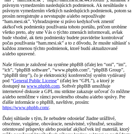
právnym vymedzením nasledujúcich podmienok. Ak nesúhlasíte s
právnym vymedzením všetkých nasledujúcich podmienok, potom sa
prosím neregistrujte a nevstupujte a/alebo nepoužívajte
“ham.mesi.sk”. Vyhradzujeme si právo kedykoľvek zmeniť
akékoľvek podmienky používania tohoto portálu, pričom urobíme
všetko preto, aby sme Vás o týchto zmenách informovali, avšak
bude vhodné, ak tieto podmienky budete pravidelne kontrolovať
počas používania “ham.mesi.sk” a to z dôvodu, že musíte súhlasiť s
každou zmenou týchto podmienok, ktoré budú aktualizované
a/alebo upravené.
Naše fórum je založené na systéme phpBB (ďalej len “oni”, “im”,
“ich”, “phpBB software”, “www.phpbb.com”, “phpBB Group”,
“phpBB tímy”), čo je elektronický konferenčný systém vydávaný
pod “
General Public License
” (ďalej len “GPL”), a ktorý je
dostupný na
www.phpbb.com
. Softvér phpBB umožňuje
internetové diskusie a GPL mu striktne zakazuje určovať čo môžme
a/alebo nemôžme v rámci povoleného obsahu a/alebo správy. Pre
ďalšie informácie o phpBB, navštívte, prosím:
https://www.phpbb.com/
.
Ďalej súhlasíte s tým, že nebudete odosielať žiadne urážlivé,
obscénne, vulgárne, ohováracie, nenávistné, výhražné, sexuálne
orientované príspevky alebo posielať akýkoľvek iný materiál, ktorý