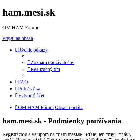
ham.mesi.sk
OM HAM Forum
Prejsť na obsah
Rýchle odkazy
Zoznam používateľov
Realizačný tím
FAQ
Prihlásiť sa
Vytvoriť účet
OM HAM Fórum
Obsah portálu
ham.mesi.sk - Podmienky používania
Registráciou a vstupom na “ham.mesi.sk” (ďalej len “my”, “nás”,
“náš”, “ham.mesi.sk”, “https://ham.mesi.sk:443/forum”), súhlasíte s