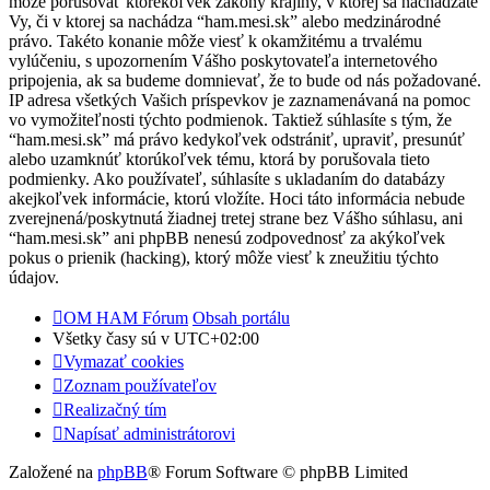
môže porušovať ktorékoľvek zákony krajiny, v ktorej sa nachádzate
Vy, či v ktorej sa nachádza “ham.mesi.sk” alebo medzinárodné
právo. Takéto konanie môže viesť k okamžitému a trvalému
vylúčeniu, s upozornením Vášho poskytovateľa internetového
pripojenia, ak sa budeme domnievať, že to bude od nás požadované.
IP adresa všetkých Vašich príspevkov je zaznamenávaná na pomoc
vo vymožiteľnosti týchto podmienok. Taktiež súhlasíte s tým, že
“ham.mesi.sk” má právo kedykoľvek odstrániť, upraviť, presunúť
alebo uzamknúť ktorúkoľvek tému, ktorá by porušovala tieto
podmienky. Ako používateľ, súhlasíte s ukladaním do databázy
akejkoľvek informácie, ktorú vložíte. Hoci táto informácia nebude
zverejnená/poskytnutá žiadnej tretej strane bez Vášho súhlasu, ani
“ham.mesi.sk” ani phpBB nenesú zodpovednosť za akýkoľvek
pokus o prienik (hacking), ktorý môže viesť k zneužitiu týchto
údajov.
OM HAM Fórum
Obsah portálu
Všetky časy sú v
UTC+02:00
Vymazať cookies
Zoznam používateľov
Realizačný tím
Napísať administrátorovi
Založené na
phpBB
® Forum Software © phpBB Limited