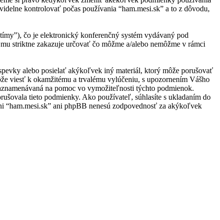
videlne kontrolovať počas používania “ham.mesi.sk” a to z dôvodu,
ímy”), čo je elektronický konferenčný systém vydávaný pod
 mu striktne zakazuje určovať čo môžme a/alebo nemôžme v rámci
ríspevky alebo posielať akýkoľvek iný materiál, ktorý môže porušovať
môže viesť k okamžitému a trvalému vylúčeniu, s upozornením Vášho
e zaznamenávaná na pomoc vo vymožiteľnosti týchto podmienok.
rušovala tieto podmienky. Ako používateľ, súhlasíte s ukladaním do
u, ani “ham.mesi.sk” ani phpBB nenesú zodpovednosť za akýkoľvek