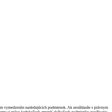
ávnym vymedzením nasledujúcich podmienok. Ak nesúhlasíte s právnym
zujeme si právo kedykoľvek zmeniť akékoľvek podmienky používania