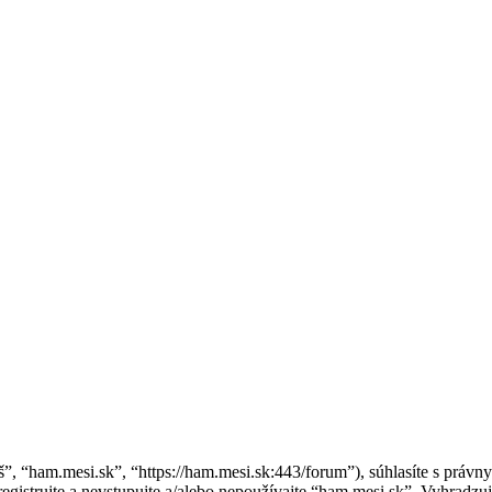
áš”, “ham.mesi.sk”, “https://ham.mesi.sk:443/forum”), súhlasíte s pr
gistrujte a nevstupujte a/alebo nepoužívajte “ham.mesi.sk”. Vyhrad