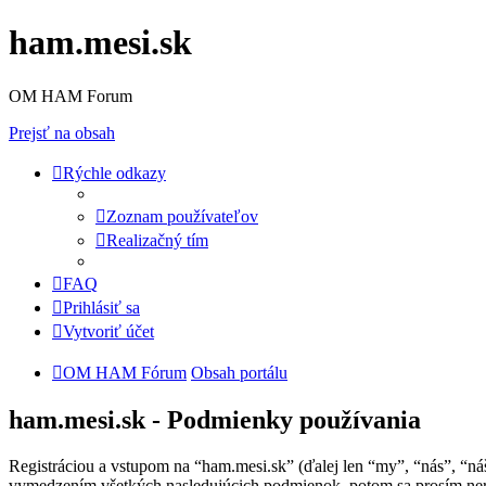
ham.mesi.sk
OM HAM Forum
Prejsť na obsah
Rýchle odkazy
Zoznam používateľov
Realizačný tím
FAQ
Prihlásiť sa
Vytvoriť účet
OM HAM Fórum
Obsah portálu
ham.mesi.sk - Podmienky používania
Registráciou a vstupom na “ham.mesi.sk” (ďalej len “my”, “nás”, “n
vymedzením všetkých nasledujúcich podmienok, potom sa prosím nere