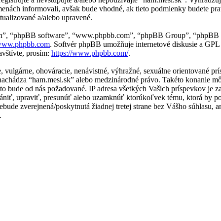
zmenách informovali, avšak bude vhodné, ak tieto podmienky budete pra
tualizované a/alebo upravené.
“ich”, “phpBB software”, “www.phpbb.com”, “phpBB Group”, “phpBB t
ww.phpbb.com
. Softvér phpBB umožňuje internetové diskusie a GPL
vštívte, prosím:
https://www.phpbb.com/
.
ne, vulgárne, ohováracie, nenávistné, výhražné, sexuálne orientované p
 sa nachádza “ham.mesi.sk” alebo medzinárodné právo. Takéto konanie 
e to bude od nás požadované. IP adresa všetkých Vašich príspevkov j
ániť, upraviť, presunúť alebo uzamknúť ktorúkoľvek tému, ktorá by po
 nebude zverejnená/poskytnutá žiadnej tretej strane bez Vášho súhlas
.