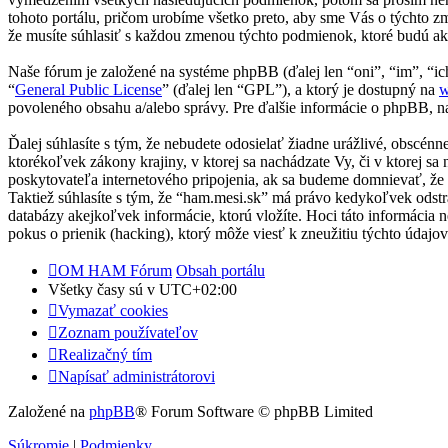
tohoto portálu, pričom urobíme všetko preto, aby sme Vás o týchto 
že musíte súhlasiť s každou zmenou týchto podmienok, ktoré budú ak
Naše fórum je založené na systéme phpBB (ďalej len “oni”, “im”, 
“
General Public License
” (ďalej len “GPL”), a ktorý je dostupný na
w
povoleného obsahu a/alebo správy. Pre ďalšie informácie o phpBB, na
Ďalej súhlasíte s tým, že nebudete odosielať žiadne urážlivé, obscén
ktorékoľvek zákony krajiny, v ktorej sa nachádzate Vy, či v ktorej
poskytovateľa internetového pripojenia, ak sa budeme domnievať, ž
Taktiež súhlasíte s tým, že “ham.mesi.sk” má právo kedykoľvek odstr
databázy akejkoľvek informácie, ktorú vložíte. Hoci táto informácia
pokus o prienik (hacking), ktorý môže viesť k zneužitiu týchto údajov
OM HAM Fórum
Obsah portálu
Všetky časy sú v
UTC+02:00
Vymazať cookies
Zoznam používateľov
Realizačný tím
Napísať administrátorovi
Založené na
phpBB
® Forum Software © phpBB Limited
Súkromie
|
Podmienky