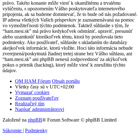
právo. Takéto konanie môže viesť k okamžitému a trvalému
vylúčeniu, s upozornením Vášho poskytovateľa internetového
pripojenia, ak sa budeme domnievať, že to bude od nás požadované.
IP adresa všetkých Vašich príspevkov je zaznamenávaná na pomoc
vo vymožiteľnosti týchto podmienok. Taktiež súhlasíte s tým, že
“ham.mesi.sk” má právo kedykoľvek odstrániť, upraviť, presunúť
alebo uzamknúť ktorúkoľvek tému, ktorá by porušovala tieto
podmienky. Ako používateľ, súhlasíte s ukladaním do databázy
akejkoľvek informácie, ktorú vložíte. Hoci táto informácia nebude
zverejnená/poskytnutá žiadnej tretej strane bez Vášho súhlasu, ani
“ham.mesi.sk” ani phpBB nenesú zodpovednosť za akýkoľvek
pokus o prienik (hacking), ktorý môže viesť k zneužitiu týchto
údajov.
OM HAM Fórum
Obsah portálu
Všetky časy sú v
UTC+02:00
Vymazať cookies
Zoznam používateľov
Realizačný tím
Napísať administrátorovi
Založené na
phpBB
® Forum Software © phpBB Limited
Súkromie
|
Podmienky