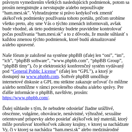
právnym vymedzením všetkých nasledujúcich podmienok, potom sa
prosím neregistrujte a nevstupujte a/alebo nepoužívajte
“ham.mesi.sk”. Vyhradzujeme si právo kedykoľvek zmeniť
akékoľvek podmienky používania tohoto portálu, pričom urobíme
všetko preto, aby sme Vás o týchto zmenách informovali, avšak
bude vhodné, ak tieto podmienky budete pravidelne kontrolovať
počas používania “ham.mesi.sk” a to z dôvodu, že musíte súhlasiť s
každou zmenou týchto podmienok, ktoré budú aktualizované
a/alebo upravené.
Naše fórum je založené na systéme phpBB (ďalej len “oni”, “im”,
“ich”, “phpBB software”, “www.phpbb.com”, “phpBB Group”,
“phpBB tímy”), čo je elektronický konferenčný systém vydávaný
pod “
General Public License
” (ďalej len “GPL”), a ktorý je
dostupný na
www.phpbb.com
. Softvér phpBB umožňuje
internetové diskusie a GPL mu striktne zakazuje určovať čo môžme
a/alebo nemôžme v rámci povoleného obsahu a/alebo správy. Pre
ďalšie informácie o phpBB, navštívte, prosím:
https://www.phpbb.com/
.
Ďalej súhlasíte s tým, že nebudete odosielať žiadne urážlivé,
obscénne, vulgárne, ohováracie, nenávistné, výhražné, sexuálne
orientované príspevky alebo posielať akýkoľvek iný materiál, ktorý
môže porušovať ktorékoľvek zákony krajiny, v ktorej sa nachádzate
Vy, či v ktorej sa nachádza “ham.mesi.sk” alebo medzinárodné