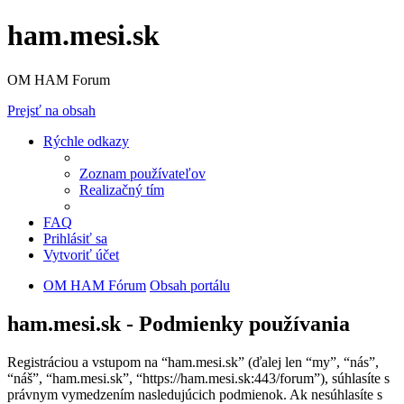
ham.mesi.sk
OM HAM Forum
Prejsť na obsah
Rýchle odkazy
Zoznam používateľov
Realizačný tím
FAQ
Prihlásiť sa
Vytvoriť účet
OM HAM Fórum
Obsah portálu
ham.mesi.sk - Podmienky používania
Registráciou a vstupom na “ham.mesi.sk” (ďalej len “my”, “nás”,
“náš”, “ham.mesi.sk”, “https://ham.mesi.sk:443/forum”), súhlasíte s
právnym vymedzením nasledujúcich podmienok. Ak nesúhlasíte s