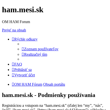
ham.mesi.sk
OM HAM Forum
Prejsť na obsah
Rýchle odkazy
Zoznam používateľov
Realizačný tím
FAQ
Prihlásiť sa
Vytvoriť účet
OM HAM Fórum
Obsah portálu
ham.mesi.sk - Podmienky používania
Registráciou a vstupom na “ham.mesi.sk” (ďalej len “my”, “nás”,
“náš”, “ham.mesi.sk”, “https://ham.mesi.sk:443/forum”), súhlasíte s