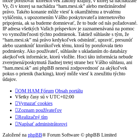
môže porušovať ktorékoľvek zákony krajiny, v ktorej sa nachádzate
Vy, či v ktorej sa nachádza “ham.mesi.sk” alebo medzinárodné
právo. Takéto konanie môže viesť k okamžitému a trvalému
vylúčeniu, s upozornením Vášho poskytovateľa internetového
pripojenia, ak sa budeme domnievať, že to bude od nás požadované.
IP adresa všetkých Vašich príspevkov je zaznamenávaná na pomoc
vo vymožiteľnosti týchto podmienok. Taktiež súhlasíte s tým, že
“ham.mesi.sk” má právo kedykoľvek odstrániť, upraviť, presunúť
alebo uzamknúť ktorúkoľvek tému, ktorá by porušovala tieto
podmienky. Ako používateľ, súhlasíte s ukladaním do databázy
akejkoľvek informácie, ktorú vložíte. Hoci táto informácia nebude
zverejnená/poskytnutá žiadnej tretej strane bez Vášho súhlasu, ani
“ham.mesi.sk” ani phpBB nenesú zodpovednosť za akýkoľvek
pokus o prienik (hacking), ktorý môže viesť k zneužitiu týchto
údajov.
OM HAM Fórum
Obsah portálu
Všetky časy sú v
UTC+02:00
Vymazať cookies
Zoznam používateľov
Realizačný tím
Napísať administrátorovi
Založené na
phpBB
® Forum Software © phpBB Limited