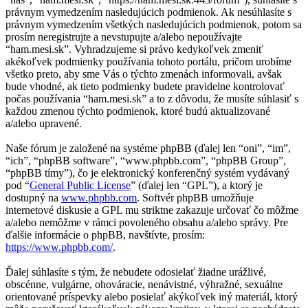
právnym vymedzením nasledujúcich podmienok. Ak nesúhlasíte s
právnym vymedzením všetkých nasledujúcich podmienok, potom sa
prosím neregistrujte a nevstupujte a/alebo nepoužívajte
“ham.mesi.sk”. Vyhradzujeme si právo kedykoľvek zmeniť
akékoľvek podmienky používania tohoto portálu, pričom urobíme
všetko preto, aby sme Vás o týchto zmenách informovali, avšak
bude vhodné, ak tieto podmienky budete pravidelne kontrolovať
počas používania “ham.mesi.sk” a to z dôvodu, že musíte súhlasiť s
každou zmenou týchto podmienok, ktoré budú aktualizované
a/alebo upravené.
Naše fórum je založené na systéme phpBB (ďalej len “oni”, “im”,
“ich”, “phpBB software”, “www.phpbb.com”, “phpBB Group”,
“phpBB tímy”), čo je elektronický konferenčný systém vydávaný
pod “
General Public License
” (ďalej len “GPL”), a ktorý je
dostupný na
www.phpbb.com
. Softvér phpBB umožňuje
internetové diskusie a GPL mu striktne zakazuje určovať čo môžme
a/alebo nemôžme v rámci povoleného obsahu a/alebo správy. Pre
ďalšie informácie o phpBB, navštívte, prosím:
https://www.phpbb.com/
.
Ďalej súhlasíte s tým, že nebudete odosielať žiadne urážlivé,
obscénne, vulgárne, ohováracie, nenávistné, výhražné, sexuálne
orientované príspevky alebo posielať akýkoľvek iný materiál, ktorý