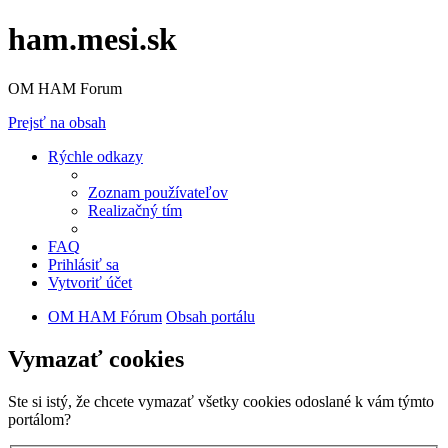
ham.mesi.sk
OM HAM Forum
Prejsť na obsah
Rýchle odkazy
Zoznam používateľov
Realizačný tím
FAQ
Prihlásiť sa
Vytvoriť účet
OM HAM Fórum
Obsah portálu
Vymazať cookies
Ste si istý, že chcete vymazať všetky cookies odoslané k vám týmto
portálom?