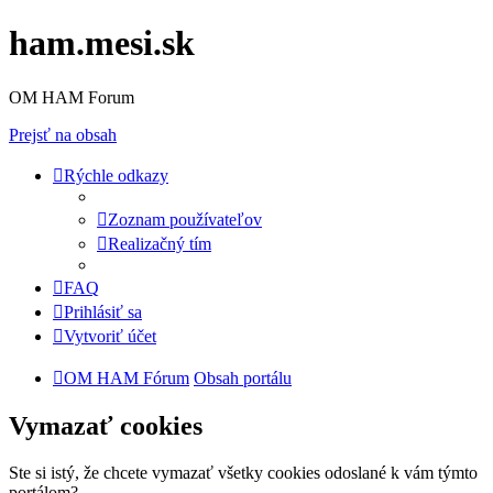
ham.mesi.sk
OM HAM Forum
Prejsť na obsah
Rýchle odkazy
Zoznam používateľov
Realizačný tím
FAQ
Prihlásiť sa
Vytvoriť účet
OM HAM Fórum
Obsah portálu
Vymazať cookies
Ste si istý, že chcete vymazať všetky cookies odoslané k vám týmto
portálom?