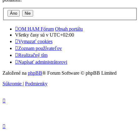
OM HAM Fórum
Obsah portálu
Všetky časy sú v
UTC+02:00
Vymazať cookies
Zoznam používateľov
Realizačný tím
Napísať administrátorovi
Založené na
phpBB
® Forum Software © phpBB Limited
Súkromie
|
Podmienky