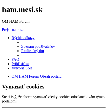
ham.mesi.sk
OM HAM Forum
Prejsť na obsah
Rýchle odkazy
Zoznam používateľov
Realizačný tím
FAQ
Prihlásiť sa
Vytvoriť účet
OM HAM Fórum
Obsah portálu
Vymazať cookies
Ste si istý, že chcete vymazať všetky cookies odoslané k vám týmto
portálom?