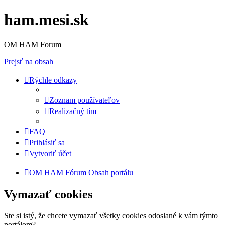
ham.mesi.sk
OM HAM Forum
Prejsť na obsah
Rýchle odkazy
Zoznam používateľov
Realizačný tím
FAQ
Prihlásiť sa
Vytvoriť účet
OM HAM Fórum
Obsah portálu
Vymazať cookies
Ste si istý, že chcete vymazať všetky cookies odoslané k vám týmto
portálom?