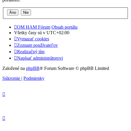
OM HAM Fórum
Obsah portálu
Všetky časy sú v
UTC+02:00
Vymazať cookies
Zoznam používateľov
Realizačný tím
Napísať administrátorovi
Založené na
phpBB
® Forum Software © phpBB Limited
Súkromie
|
Podmienky