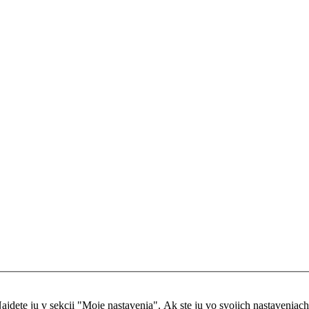
dete ju v sekcii "Moje nastavenia". Ak ste ju vo svojich nastaveniach ne