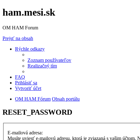
ham.mesi.sk
OM HAM Forum
Prejsť na obsah
Rýchle odkazy
Zoznam používateľov
Realizačný tím
FAQ
Prihlásiť sa
Vytvoriť účet
OM HAM Fórum
Obsah portálu
RESET_PASSWORD
E-mailová adresa:
Musíte uviesť e-mailovú adresu, ktorá je zviazaná s vašim účtom. Naj