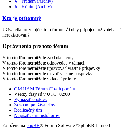
↳ Predám (Archív)
↳ Kúpim (Archív)
Kto je prítomný
Užívatelia prezerajúci toto fórum: Žiadny pripojení užívatelia a 1
neregistrovaný
Oprávnenia pre toto fórum
V tomto fóre
nemôžete
zakladať témy
V tomto fóre
nemôžete
odpovedať v témach
V tomto fóre
nemôžete
upravovať vlastné príspevky
V tomto fóre
nemôžete
mazať vlastné príspevky
V tomto fóre
nemôžete
vkladať prílohy
OM HAM Fórum
Obsah portálu
Všetky časy sú v
UTC+02:00
Vymazať cookies
Zoznam používateľov
Realizačný tím
Napísať administrátorovi
Založené na
phpBB
® Forum Software © phpBB Limited