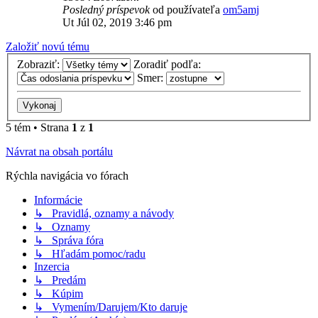
Posledný príspevok
od používateľa
om5amj
Ut Júl 02, 2019 3:46 pm
Založiť novú tému
Zobraziť:
Zoradiť podľa:
Smer:
5 tém • Strana
1
z
1
Návrat na obsah portálu
Rýchla navigácia vo fórach
Informácie
↳ Pravidlá, oznamy a návody
↳ Oznamy
↳ Správa fóra
↳ Hľadám pomoc/radu
Inzercia
↳ Predám
↳ Kúpim
↳ Vymením/Darujem/Kto daruje