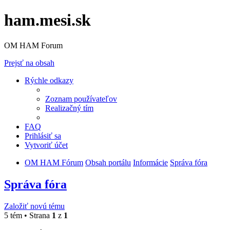
ham.mesi.sk
OM HAM Forum
Prejsť na obsah
Rýchle odkazy
Zoznam používateľov
Realizačný tím
FAQ
Prihlásiť sa
Vytvoriť účet
OM HAM Fórum
Obsah portálu
Informácie
Správa fóra
Správa fóra
Založiť novú tému
5 tém • Strana
1
z
1