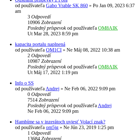
od používateľa
Gabo Vrable SK 860
»
Po Jan 09, 2023 6:37
am
3
Odpovedí
10906
Zobrazení
Posledný príspevok
od používateľa
OM8AIK
Ut Mar 28, 2023 8:59 pm
kapacita portalu naplnená
od používateľa
OM1CI
»
Ne Máj 08, 2022 10:38 am
2
Odpovedí
10987
Zobrazení
Posledný príspevok
od používateľa
OM8AIK
Ut Máj 17, 2022 1:19 pm
Info o SS
od používateľa
Andrej
»
Ne Feb 06, 2022 9:09 pm
0
Odpovedí
7514
Zobrazení
Posledný príspevok
od používateľa
Andrej
Ne Feb 06, 2022 9:09 pm
Hambíme sa v inzerátoch uviesť Volací znak?
od používateľa
om5jg
»
Ne Jún 23, 2019 1:25 pm
1
Odpovedí
13684
Zobrazení