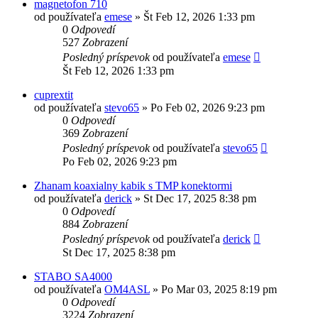
magnetofon 710
od používateľa
emese
»
Št Feb 12, 2026 1:33 pm
0
Odpovedí
527
Zobrazení
Posledný príspevok
od používateľa
emese
Št Feb 12, 2026 1:33 pm
cuprextit
od používateľa
stevo65
»
Po Feb 02, 2026 9:23 pm
0
Odpovedí
369
Zobrazení
Posledný príspevok
od používateľa
stevo65
Po Feb 02, 2026 9:23 pm
Zhanam koaxialny kabik s TMP konektormi
od používateľa
derick
»
St Dec 17, 2025 8:38 pm
0
Odpovedí
884
Zobrazení
Posledný príspevok
od používateľa
derick
St Dec 17, 2025 8:38 pm
STABO SA4000
od používateľa
OM4ASL
»
Po Mar 03, 2025 8:19 pm
0
Odpovedí
3224
Zobrazení