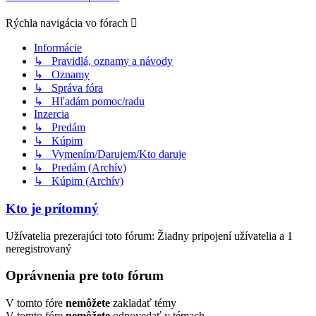
Rýchla navigácia vo fórach
Informácie
↳ Pravidlá, oznamy a návody
↳ Oznamy
↳ Správa fóra
↳ Hľadám pomoc/radu
Inzercia
↳ Predám
↳ Kúpim
↳ Vymením/Darujem/Kto daruje
↳ Predám (Archív)
↳ Kúpim (Archív)
Kto je prítomný
Užívatelia prezerajúci toto fórum: Žiadny pripojení užívatelia a 1
neregistrovaný
Oprávnenia pre toto fórum
V tomto fóre
nemôžete
zakladať témy
V tomto fóre
nemôžete
odpovedať v témach