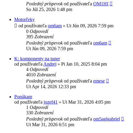
Posledný príspevok
od používateľa
OM1HI
So Júl 25, 2026 1:48 pm
Motorčeky
od používateľa
om6am
»
Ut Jún 09, 2026 7:59 pm
0
Odpovedí
395
Zobrazení
Posledný príspevok
od používateľa
om6am
Ut Jún 09, 2026 7:59 pm
K: komponenty na tuner
od používateľa
Andrej
»
Pi Jan 10, 2025 8:04 pm
4
Odpovedí
4010
Zobrazení
Posledný príspevok
od používateľa
emese
Ut Apr 14, 2026 12:33 pm
Ponúkam
od používateľa
jozef41
»
Ut Mar 31, 2026 4:05 pm
1
Odpovedí
330
Zobrazení
Posledný príspevok
od používateľa
om5aglgabriel
Ut Mar 31, 2026 6:51 pm