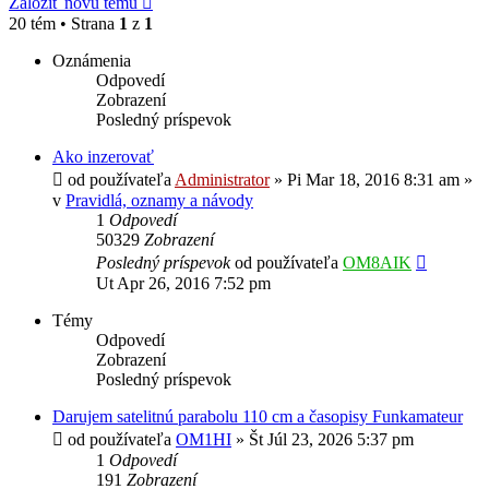
Založiť novú tému
20 tém • Strana
1
z
1
Oznámenia
Odpovedí
Zobrazení
Posledný príspevok
Ako inzerovať
od používateľa
Administrator
»
Pi Mar 18, 2016 8:31 am
»
v
Pravidlá, oznamy a návody
1
Odpovedí
50329
Zobrazení
Posledný príspevok
od používateľa
OM8AIK
Ut Apr 26, 2016 7:52 pm
Témy
Odpovedí
Zobrazení
Posledný príspevok
Darujem satelitnú parabolu 110 cm a časopisy Funkamateur
od používateľa
OM1HI
»
Št Júl 23, 2026 5:37 pm
1
Odpovedí
191
Zobrazení