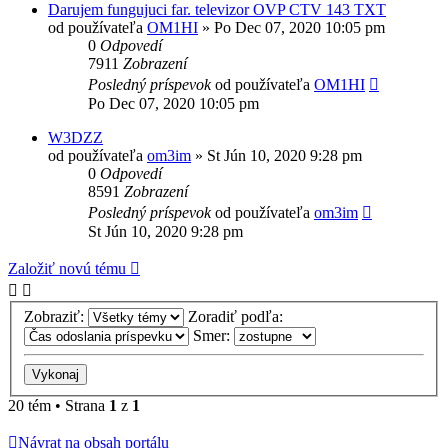
Darujem fungujuci far. televizor OVP CTV 143 TXT
od používateľa
OM1HI
»
Po Dec 07, 2020 10:05 pm
0
Odpovedí
7911
Zobrazení
Posledný príspevok
od používateľa
OM1HI
Po Dec 07, 2020 10:05 pm
W3DZZ
od používateľa
om3im
»
St Jún 10, 2020 9:28 pm
0
Odpovedí
8591
Zobrazení
Posledný príspevok
od používateľa
om3im
St Jún 10, 2020 9:28 pm
Založiť novú tému
Zobraziť:
Zoradiť podľa:
Smer:
20 tém • Strana
1
z
1
Návrat na obsah portálu