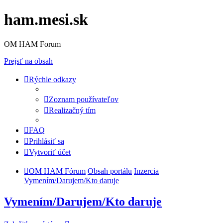
ham.mesi.sk
OM HAM Forum
Prejsť na obsah
Rýchle odkazy
Zoznam používateľov
Realizačný tím
FAQ
Prihlásiť sa
Vytvoriť účet
OM HAM Fórum
Obsah portálu
Inzercia
Vymením/Darujem/Kto daruje
Vymením/Darujem/Kto daruje