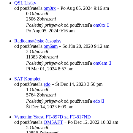
QSL Listky
od používateľa
om0rx
»
Po Aug 05, 2024 9:16 am
0
Odpovedí
2506
Zobrazení
Posledný príspevok
od používateľa
om0rx
Po Aug 05, 2024 9:16 am
Radioamatérske časopisy
od používateľa
om6am
»
So Jún 20, 2020 9:12 am
2
Odpovedí
11383
Zobrazení
Posledný príspevok
od používateľa
om6am
Pi Mar 01, 2024 8:57 pm
SAT Komplet
od používateľa
edo
»
Št Dec 14, 2023 3:56 pm
1
Odpovedí
5764
Zobrazení
Posledný príspevok
od používateľa
edo
Št Dec 14, 2023 6:09 pm
Vymením Yaesu FT-897D za FT-817ND
od používateľa
OM5AFT
»
Po Dec 12, 2022 10:32 am
5
Odpovedí
12888
Zobrazení