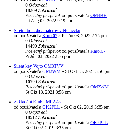
0
Odpovedí
18209
Zobrazení
Posledný príspevok
od používateľa
OM3BH
Ut Aug 02, 2022 9:19 am
Stretnutie rádioamatérov v Nemecku
od používateľa
Karol67
»
Pi Jún 03, 2022 2:55 pm
0
Odpovedí
14490
Zobrazení
Posledný príspevok
od používateľa
Karol67
Pi Jún 03, 2022 2:55 pm
Silent key Vojto OM3TVV
od používateľa
OM2WM
»
St Okt 13, 2021 3:56 pm
0
Odpovedí
16590
Zobrazení
Posledný príspevok
od používateľa
OM2WM
St Okt 13, 2021 3:56 pm
Zakládání Klubu MLA48
od používateľa
OK2PLL
»
St Okt 02, 2019 3:35 pm
0
Odpovedí
18512
Zobrazení
Posledný príspevok
od používateľa
OK2PLL
St Okt 02, 2019 3:35 pm