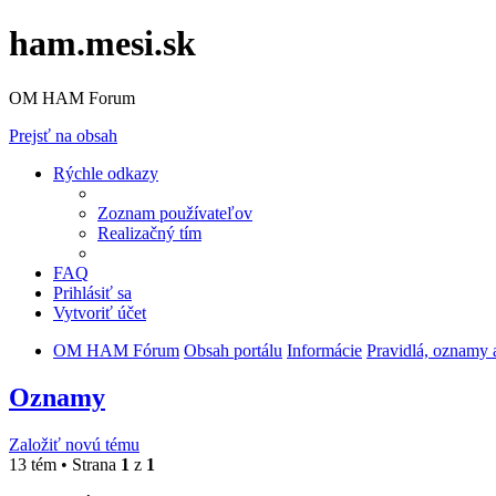
ham.mesi.sk
OM HAM Forum
Prejsť na obsah
Rýchle odkazy
Zoznam používateľov
Realizačný tím
FAQ
Prihlásiť sa
Vytvoriť účet
OM HAM Fórum
Obsah portálu
Informácie
Pravidlá, oznamy 
Oznamy
Založiť novú tému
13 tém • Strana
1
z
1