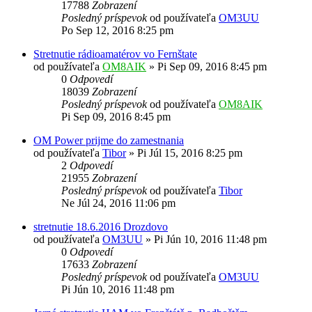
17788
Zobrazení
Posledný príspevok
od používateľa
OM3UU
Po Sep 12, 2016 8:25 pm
Stretnutie rádioamatérov vo Fernštate
od používateľa
OM8AIK
»
Pi Sep 09, 2016 8:45 pm
0
Odpovedí
18039
Zobrazení
Posledný príspevok
od používateľa
OM8AIK
Pi Sep 09, 2016 8:45 pm
OM Power prijme do zamestnania
od používateľa
Tibor
»
Pi Júl 15, 2016 8:25 pm
2
Odpovedí
21955
Zobrazení
Posledný príspevok
od používateľa
Tibor
Ne Júl 24, 2016 11:06 pm
stretnutie 18.6.2016 Drozdovo
od používateľa
OM3UU
»
Pi Jún 10, 2016 11:48 pm
0
Odpovedí
17633
Zobrazení
Posledný príspevok
od používateľa
OM3UU
Pi Jún 10, 2016 11:48 pm