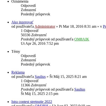
Oznámenia
Odpovedí
Zobrazení
Posledný príspevok
Ako inzerovať
od používateľa
Administrator
»
Pi Mar 18, 2016 8:31 am
» v
P
1
Odpovedí
50336
Zobrazení
Posledný príspevok
od používateľa
OM8AIK
Ut Apr 26, 2016 7:52 pm
Témy
Odpovedí
Zobrazení
Posledný príspevok
Reklama
od používateľa
Saulius
»
Št Máj 15, 2025 8:21 am
1
Odpovedí
11366
Zobrazení
Posledný príspevok
od používateľa
Saulius
Št Máj 15, 2025 2:15 pm
Istra contest stretnutie 2022
od používateľa
OM3BH
»
Ut Aug 02, 2022 9:19 am