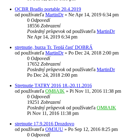
OCBR Bradlo portable 20.4.2019
od používateľa
MartinDr
»
Ne Apr 14, 2019 6:34 pm
0
Odpovedí
18556
Zobrazení
Posledný príspevok
od používateľa
MartinDr
Ne Apr 14, 2019 6:34 pm
stretnutie, burza Tr. Teplá časť DOBRÁ
od používateľa
MartinDr
»
Po Dec 24, 2018 2:00 pm
0
Odpovedí
17652
Zobrazení
Posledný príspevok
od používateľa
MartinDr
Po Dec 24, 2018 2:00 pm
Stretnutie TATRY 2016 18.-20.11.2016
od používateľa
OM8AIK
»
Pi Nov 11, 2016 11:38 pm
0
Odpovedí
19251
Zobrazení
Posledný príspevok
od používateľa
OM8AIK
Pi Nov 11, 2016 11:38 pm
stretnutie 17.9.2016 Drozdovo
od používateľa
OM3UU
»
Po Sep 12, 2016 8:25 pm
0
Odpovedí