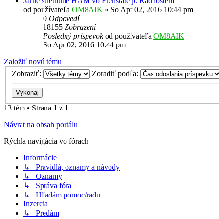
Jarné stretnutie HAM vo Frenštátě p. Radhoštěm
od používateľa
OM8AIK
»
So Apr 02, 2016 10:44 pm
0
Odpovedí
18155
Zobrazení
Posledný príspevok
od používateľa
OM8AIK
So Apr 02, 2016 10:44 pm
Založiť novú tému
Zobraziť:
Zoradiť podľa:
13 tém • Strana
1
z
1
Návrat na obsah portálu
Rýchla navigácia vo fórach
Informácie
↳ Pravidlá, oznamy a návody
↳ Oznamy
↳ Správa fóra
↳ Hľadám pomoc/radu
Inzercia
↳ Predám