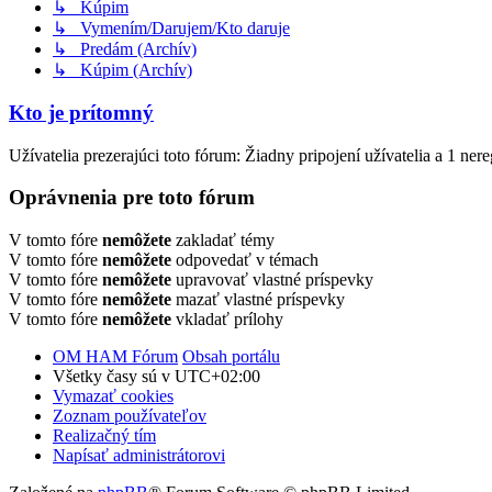
↳ Kúpim
↳ Vymením/Darujem/Kto daruje
↳ Predám (Archív)
↳ Kúpim (Archív)
Kto je prítomný
Užívatelia prezerajúci toto fórum: Žiadny pripojení užívatelia a 1 ner
Oprávnenia pre toto fórum
V tomto fóre
nemôžete
zakladať témy
V tomto fóre
nemôžete
odpovedať v témach
V tomto fóre
nemôžete
upravovať vlastné príspevky
V tomto fóre
nemôžete
mazať vlastné príspevky
V tomto fóre
nemôžete
vkladať prílohy
OM HAM Fórum
Obsah portálu
Všetky časy sú v
UTC+02:00
Vymazať cookies
Zoznam používateľov
Realizačný tím
Napísať administrátorovi