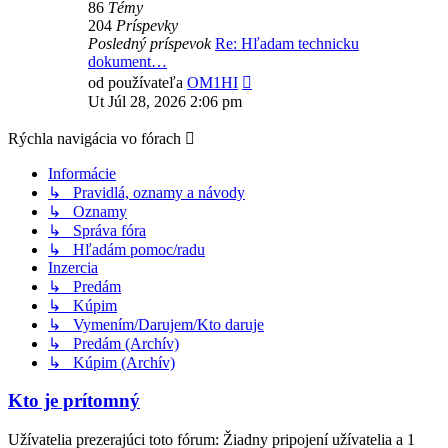
86
Témy
204
Príspevky
Posledný príspevok
Re: Hľadam technicku
dokument…
Zobraziť
od používateľa
OM1HI
posledný
Ut Júl 28, 2026 2:06 pm
príspevok
Rýchla navigácia vo fórach
Informácie
↳ Pravidlá, oznamy a návody
↳ Oznamy
↳ Správa fóra
↳ Hľadám pomoc/radu
Inzercia
↳ Predám
↳ Kúpim
↳ Vymením/Darujem/Kto daruje
↳ Predám (Archív)
↳ Kúpim (Archív)
Kto je prítomný
Užívatelia prezerajúci toto fórum: Žiadny pripojení užívatelia a 1