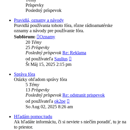
Príspevky
Posledný príspevok
Pravidlá, oznamy a návody
Pravidlá používania tohoto fóra, rôzne rádioamatérske
oznamy a návody pre používanie fóra.
Subfórum:
Oznamy
20
Témy
25
Príspevky
Posledný príspevok
Re: Reklama
Zobraziť
od používateľa
Saulius
posledný
Št Máj 15, 2025 2:15 pm
príspevok
Správa fóra
Otázky ohľadom správy fóra
5
Témy
13
Príspevky
Posledný príspevok
Re: odstranit prispevok
Zobraziť
od používateľa
ok2pe
posledný
So Aug 02, 2025 8:26 am
príspevok
Hľadám pomoc/radu
Ak hľadáte informáciu, či si neviete s niečím poradiť, tu je na
to priestor.