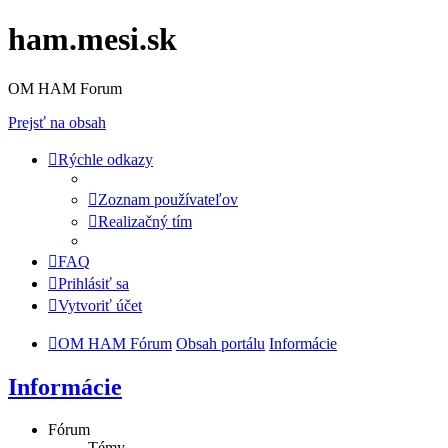
ham.mesi.sk
OM HAM Forum
Prejsť na obsah
Rýchle odkazy
Zoznam používateľov
Realizačný tím
FAQ
Prihlásiť sa
Vytvoriť účet
OM HAM Fórum
Obsah portálu
Informácie
Informácie
Fórum
Témy