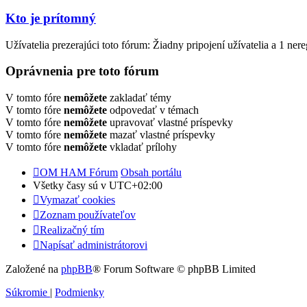
Kto je prítomný
Užívatelia prezerajúci toto fórum: Žiadny pripojení užívatelia a 1 ner
Oprávnenia pre toto fórum
V tomto fóre
nemôžete
zakladať témy
V tomto fóre
nemôžete
odpovedať v témach
V tomto fóre
nemôžete
upravovať vlastné príspevky
V tomto fóre
nemôžete
mazať vlastné príspevky
V tomto fóre
nemôžete
vkladať prílohy
OM HAM Fórum
Obsah portálu
Všetky časy sú v
UTC+02:00
Vymazať cookies
Zoznam používateľov
Realizačný tím
Napísať administrátorovi
Založené na
phpBB
® Forum Software © phpBB Limited
Súkromie
|
Podmienky