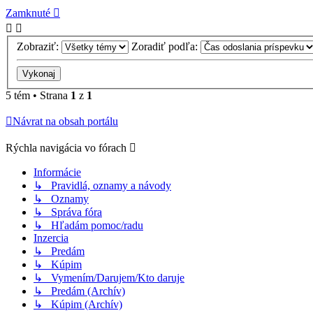
Zamknuté
Zobraziť:
Zoradiť podľa:
5 tém • Strana
1
z
1
Návrat na obsah portálu
Rýchla navigácia vo fórach
Informácie
↳ Pravidlá, oznamy a návody
↳ Oznamy
↳ Správa fóra
↳ Hľadám pomoc/radu
Inzercia
↳ Predám
↳ Kúpim
↳ Vymením/Darujem/Kto daruje
↳ Predám (Archív)
↳ Kúpim (Archív)