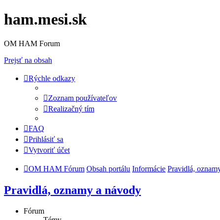
ham.mesi.sk
OM HAM Forum
Prejsť na obsah
Rýchle odkazy
Zoznam používateľov
Realizačný tím
FAQ
Prihlásiť sa
Vytvoriť účet
OM HAM Fórum
Obsah portálu
Informácie
Pravidlá, oznam
Pravidlá, oznamy a návody
Fórum
Témy