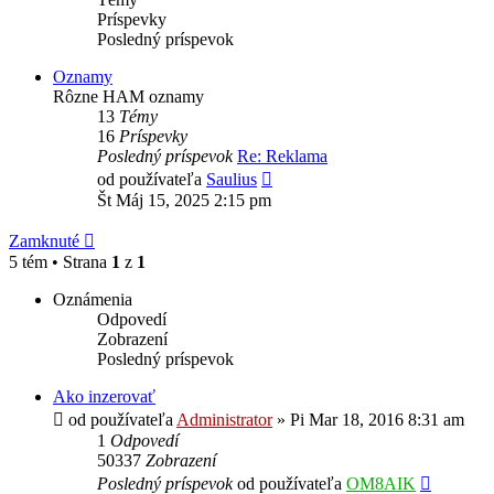
Príspevky
Posledný príspevok
Oznamy
Rôzne HAM oznamy
13
Témy
16
Príspevky
Posledný príspevok
Re: Reklama
Zobraziť
od používateľa
Saulius
posledný
Št Máj 15, 2025 2:15 pm
príspevok
Zamknuté
5 tém • Strana
1
z
1
Oznámenia
Odpovedí
Zobrazení
Posledný príspevok
Ako inzerovať
od používateľa
Administrator
»
Pi Mar 18, 2016 8:31 am
1
Odpovedí
50337
Zobrazení
Posledný príspevok
od používateľa
OM8AIK