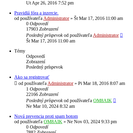
Ut Apr 26, 2016 7:52 pm
Pravidlá fóra a inzercie.
od používateľa
Administrator
»
Št Mar 17, 2016 11:00 am
0
Odpovedí
17903
Zobrazení
Posledný príspevok
od používateľa
Administrator
Št Mar 17, 2016 11:00 am
Témy
Odpovedí
Zobrazení
Posledný príspevok
Ako sa registrovať
od používateľa
Administrator
»
Pi Mar 18, 2016 8:07 am
1
Odpovedí
22166
Zobrazení
Posledný príspevok
od používateľa
OM8AIK
Ne Mar 10, 2024 8:32 am
Nová prevencia proti spam botom
od používateľa
OM8AIK
»
Ne Nov 03, 2024 9:33 pm
0
Odpovedí
7882
Zobrazení