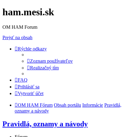
ham.mesi.sk
OM HAM Forum
Prejsť na obsah
Rýchle odkazy
Zoznam používateľov
Realizačný tím
FAQ
Prihlásiť sa
Vytvoriť účet
OM HAM Fórum
Obsah portálu
Informácie
Pravidlá,
oznamy a návody
Pravidlá, oznamy a návody
Fórum