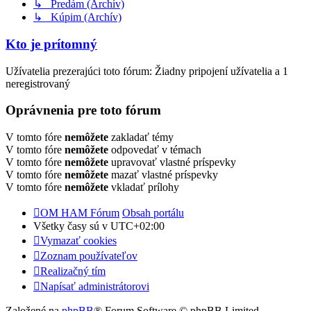
↳ Predám (Archív)
↳ Kúpim (Archív)
Kto je prítomný
Užívatelia prezerajúci toto fórum: Žiadny pripojení užívatelia a 1
neregistrovaný
Oprávnenia pre toto fórum
V tomto fóre
nemôžete
zakladať témy
V tomto fóre
nemôžete
odpovedať v témach
V tomto fóre
nemôžete
upravovať vlastné príspevky
V tomto fóre
nemôžete
mazať vlastné príspevky
V tomto fóre
nemôžete
vkladať prílohy
OM HAM Fórum
Obsah portálu
Všetky časy sú v
UTC+02:00
Vymazať cookies
Zoznam používateľov
Realizačný tím
Napísať administrátorovi
Založené na
phpBB
® Forum Software © phpBB Limited