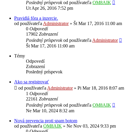
Posledný príspevok
od používateľa
OM8AIK
Ut Apr 26, 2016 7:52 pm
Pravidlá fóra a inzercie.
od používateľa
Administrator
»
Št Mar 17, 2016 11:00 am
0
Odpovedí
17902
Zobrazení
Posledný príspevok
od používateľa
Administrator
Št Mar 17, 2016 11:00 am
Témy
Odpovedí
Zobrazení
Posledný príspevok
Ako sa registrovať
od používateľa
Administrator
»
Pi Mar 18, 2016 8:07 am
1
Odpovedí
22161
Zobrazení
Posledný príspevok
od používateľa
OM8AIK
Ne Mar 10, 2024 8:32 am
Nová prevencia proti spam botom
od používateľa
OM8AIK
»
Ne Nov 03, 2024 9:33 pm
0
Odpovedí