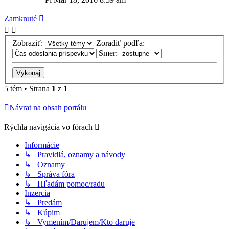
Zamknuté
Zobraziť:
Zoradiť podľa:
Smer:
5 tém • Strana
1
z
1
Návrat na obsah portálu
Rýchla navigácia vo fórach
Informácie
↳ Pravidlá, oznamy a návody
↳ Oznamy
↳ Správa fóra
↳ Hľadám pomoc/radu
Inzercia
↳ Predám
↳ Kúpim
↳ Vymením/Darujem/Kto daruje