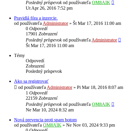
Posledný príspevok
od používateľa
OM8AIK
Ut Apr 26, 2016 7:52 pm
Pravidlá fóra a inzercie.
od používateľa
Administrator
»
Št Mar 17, 2016 11:00 am
0
Odpovedí
17901
Zobrazení
Posledný príspevok
od používateľa
Administrator
Št Mar 17, 2016 11:00 am
Témy
Odpovedí
Zobrazení
Posledný príspevok
Ako sa registrovať
od používateľa
Administrator
»
Pi Mar 18, 2016 8:07 am
1
Odpovedí
22159
Zobrazení
Posledný príspevok
od používateľa
OM8AIK
Ne Mar 10, 2024 8:32 am
Nová prevencia proti spam botom
od používateľa
OM8AIK
»
Ne Nov 03, 2024 9:33 pm
0
Odpovedí