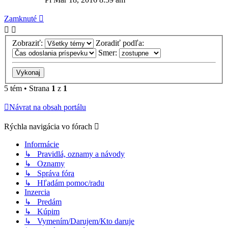
Zamknuté
Zobraziť:
Zoradiť podľa:
Smer:
5 tém • Strana
1
z
1
Návrat na obsah portálu
Rýchla navigácia vo fórach
Informácie
↳ Pravidlá, oznamy a návody
↳ Oznamy
↳ Správa fóra
↳ Hľadám pomoc/radu
Inzercia
↳ Predám
↳ Kúpim
↳ Vymením/Darujem/Kto daruje