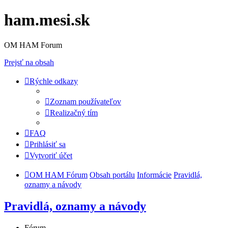
ham.mesi.sk
OM HAM Forum
Prejsť na obsah
Rýchle odkazy
Zoznam používateľov
Realizačný tím
FAQ
Prihlásiť sa
Vytvoriť účet
OM HAM Fórum
Obsah portálu
Informácie
Pravidlá,
oznamy a návody
Pravidlá, oznamy a návody
Fórum