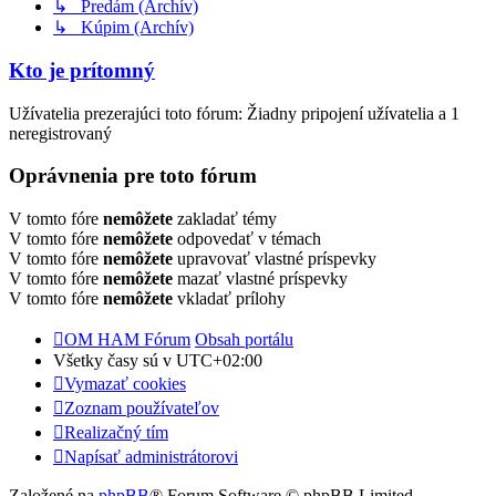
↳ Predám (Archív)
↳ Kúpim (Archív)
Kto je prítomný
Užívatelia prezerajúci toto fórum: Žiadny pripojení užívatelia a 1
neregistrovaný
Oprávnenia pre toto fórum
V tomto fóre
nemôžete
zakladať témy
V tomto fóre
nemôžete
odpovedať v témach
V tomto fóre
nemôžete
upravovať vlastné príspevky
V tomto fóre
nemôžete
mazať vlastné príspevky
V tomto fóre
nemôžete
vkladať prílohy
OM HAM Fórum
Obsah portálu
Všetky časy sú v
UTC+02:00
Vymazať cookies
Zoznam používateľov
Realizačný tím
Napísať administrátorovi
Založené na
phpBB
® Forum Software © phpBB Limited