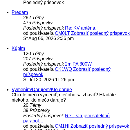
Posledný príspevok
Predám
282
Témy
475
Príspevky
Posledný príspevok
Re: KV anténa.
od používateľa
OM0LT
Zobraziť posledný príspevok
Št Aug 06, 2026 2:36 pm
Kúpim
120
Témy
207
Príspevky
Posledný príspevok
2m PA 300W
od používateľa
OK1WQ
Zobraziť posledný
príspevok
Št Júl 30, 2026 11:26 pm
Vymením/Darujem/Kto daruje
Chcete niečo vymeniť, niečoho sa zbaviť? Hľadáte
niekoho, kto niečo daruje?
20
Témy
39
Príspevky
Posledný príspevok
Re: Darujem satelitnú
parabol…
od používateľa
OM1HI
Zobraziť posledný príspevok