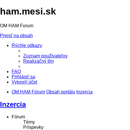
ham.mesi.sk
OM HAM Forum
Prejsť na obsah
Rýchle odkazy
Zoznam používateľov
Realizačný tím
FAQ
Prihlásiť sa
Vytvoriť účet
OM HAM Fórum
Obsah portálu
Inzercia
Inzercia
Fórum
Témy
Príspevky