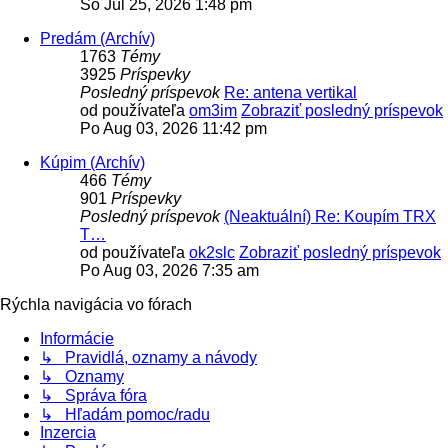
So Júl 25, 2026 1:48 pm
Predám (Archív)
1763
Témy
3925
Príspevky
Posledný príspevok
Re: antena vertikal
od používateľa
om3im
Zobraziť posledný príspevok
Po Aug 03, 2026 11:42 pm
Kúpim (Archív)
466
Témy
901
Príspevky
Posledný príspevok
(Neaktuální) Re: Koupím TRX
T…
od používateľa
ok2slc
Zobraziť posledný príspevok
Po Aug 03, 2026 7:35 am
Rýchla navigácia vo fórach
Informácie
↳ Pravidlá, oznamy a návody
↳ Oznamy
↳ Správa fóra
↳ Hľadám pomoc/radu
Inzercia