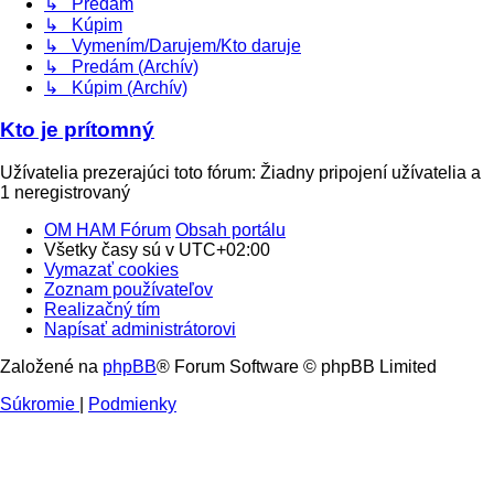
↳ Predám
↳ Kúpim
↳ Vymením/Darujem/Kto daruje
↳ Predám (Archív)
↳ Kúpim (Archív)
Kto je prítomný
Užívatelia prezerajúci toto fórum: Žiadny pripojení užívatelia a
1 neregistrovaný
OM HAM Fórum
Obsah portálu
Všetky časy sú v
UTC+02:00
Vymazať cookies
Zoznam používateľov
Realizačný tím
Napísať administrátorovi
Založené na
phpBB
® Forum Software © phpBB Limited
Súkromie
|
Podmienky