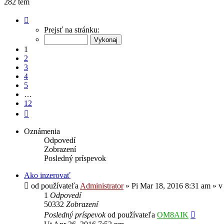
282 tém
Strana
1
Prejsť na stránku:
z
12
1
2
3
4
5
…
12
Ďalšia
Oznámenia
Odpovedí
Zobrazení
Posledný príspevok
Ako inzerovať
od používateľa
Administrator
»
Pi Mar 18, 2016 8:31 am
» 
1
Odpovedí
50332
Zobrazení
Posledný príspevok
od používateľa
OM8AIK