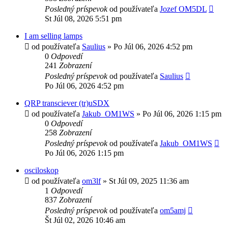
Posledný príspevok
od používateľa
Jozef OM5DL
St Júl 08, 2026 5:51 pm
I am selling lamps
od používateľa
Saulius
»
Po Júl 06, 2026 4:52 pm
0
Odpovedí
241
Zobrazení
Posledný príspevok
od používateľa
Saulius
Po Júl 06, 2026 4:52 pm
QRP transciever (tr)uSDX
od používateľa
Jakub_OM1WS
»
Po Júl 06, 2026 1:15 pm
0
Odpovedí
258
Zobrazení
Posledný príspevok
od používateľa
Jakub_OM1WS
Po Júl 06, 2026 1:15 pm
osciloskop
od používateľa
om3lf
»
St Júl 09, 2025 11:36 am
1
Odpovedí
837
Zobrazení
Posledný príspevok
od používateľa
om5amj
Št Júl 02, 2026 10:46 am