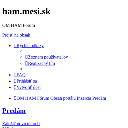
ham.mesi.sk
OM HAM Forum
Prejsť na obsah
Rýchle odkazy
Zoznam používateľov
Realizačný tím
FAQ
Prihlásiť sa
Vytvoriť účet
OM HAM Fórum
Obsah portálu
Inzercia
Predám
Predám
Založiť novú tému