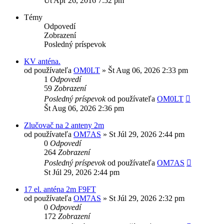
Ut Apr 26, 2016 7:52 pm
Témy
Odpovedí
Zobrazení
Posledný príspevok
KV anténa.
od používateľa
OM0LT
»
Št Aug 06, 2026 2:33 pm
1
Odpovedí
59
Zobrazení
Posledný príspevok
od používateľa
OM0LT
Št Aug 06, 2026 2:36 pm
Zlučovač na 2 anteny 2m
od používateľa
OM7AS
»
St Júl 29, 2026 2:44 pm
0
Odpovedí
264
Zobrazení
Posledný príspevok
od používateľa
OM7AS
St Júl 29, 2026 2:44 pm
17 el. anténa 2m F9FT
od používateľa
OM7AS
»
St Júl 29, 2026 2:32 pm
0
Odpovedí
172
Zobrazení