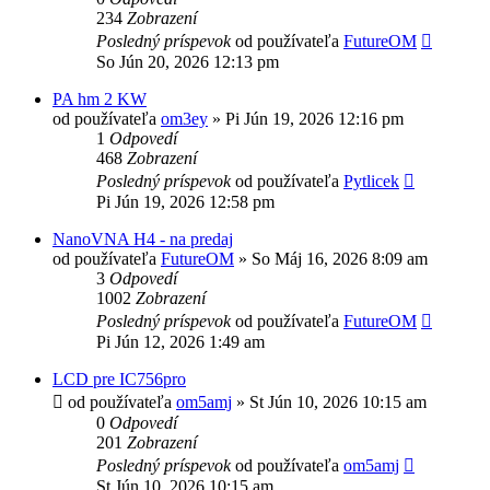
234
Zobrazení
Posledný príspevok
od používateľa
FutureOM
So Jún 20, 2026 12:13 pm
PA hm 2 KW
od používateľa
om3ey
»
Pi Jún 19, 2026 12:16 pm
1
Odpovedí
468
Zobrazení
Posledný príspevok
od používateľa
Pytlicek
Pi Jún 19, 2026 12:58 pm
NanoVNA H4 - na predaj
od používateľa
FutureOM
»
So Máj 16, 2026 8:09 am
3
Odpovedí
1002
Zobrazení
Posledný príspevok
od používateľa
FutureOM
Pi Jún 12, 2026 1:49 am
LCD pre IC756pro
od používateľa
om5amj
»
St Jún 10, 2026 10:15 am
0
Odpovedí
201
Zobrazení
Posledný príspevok
od používateľa
om5amj
St Jún 10, 2026 10:15 am