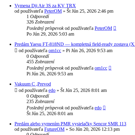
Vymena Dji Air 3S za KV TRX
od používateľa
PeterOM
»
Št Jún 25, 2026 2:46 pm
1
Odpovedí
326
Zobrazení
Posledný príspevok
od používateľa
PeterOM
Po Jún 29, 2026 5:03 am
Predám Yaesu FT-818ND — kompletná field-ready zostava (XX
od používateľa
om1cc
»
Pi Jún 26, 2026 9:53 am
0
Odpovedí
455
Zobrazení
Posledný príspevok
od používateľa
om1cc
Pi Jún 26, 2026 9:53 am
Vakuum C ,Prevod
od používateľa
edo
»
Št Jún 25, 2026 8:01 am
0
Odpovedí
235
Zobrazení
Posledný príspevok
od používateľa
edo
Št Jún 25, 2026 8:01 am
Predám alebo vymením PMR vysielačky Sencor SMR 113
od používateľa
FutureOM
»
So Jún 20, 2026 12:13 pm
0
Odpovedí