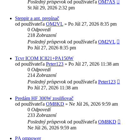
Posledný príspevok
od používateľa
OM7AS
St Júl 29, 2026 2:32 pm
Steppir a ant. prepínač
od používateľa
OM2VL
»
Po Júl 27, 2026 8:35 pm
0
Odpovedí
218
Zobrazení
Posledný príspevok
od používateľa
OM2VL
Po Júl 27, 2026 8:35 pm
Tcvr ICOM IC821+PA150W
od používateľa
Peter123
»
Po Júl 27, 2026 11:38 am
0
Odpovedí
214
Zobrazení
Posledný príspevok
od používateľa
Peter123
Po Júl 27, 2026 11:38 am
Predám HF 300W zosilňovač
od používateľa
OM8KD
»
Ne Júl 26, 2026 9:59 am
0
Odpovedí
233
Zobrazení
Posledný príspevok
od používateľa
OM8KD
Ne Júl 26, 2026 9:59 am
PA ompower