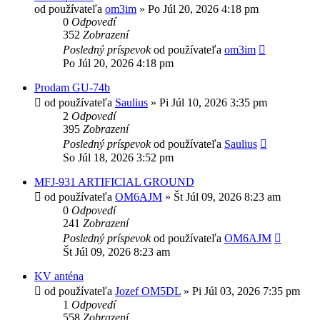
od používateľa
om3im
»
Po Júl 20, 2026 4:18 pm
0
Odpovedí
352
Zobrazení
Posledný príspevok
od používateľa
om3im
Po Júl 20, 2026 4:18 pm
Prodam GU-74b
od používateľa
Saulius
»
Pi Júl 10, 2026 3:35 pm
2
Odpovedí
395
Zobrazení
Posledný príspevok
od používateľa
Saulius
So Júl 18, 2026 3:52 pm
MFJ-931 ARTIFICIAL GROUND
od používateľa
OM6AJM
»
Št Júl 09, 2026 8:23 am
0
Odpovedí
241
Zobrazení
Posledný príspevok
od používateľa
OM6AJM
Št Júl 09, 2026 8:23 am
KV anténa
od používateľa
Jozef OM5DL
»
Pi Júl 03, 2026 7:35 pm
1
Odpovedí
558
Zobrazení