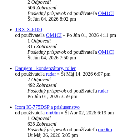
2
Odpovedí
506
Zobrazení
Posledný príspevok
od používateľa
OM1CI
Št Jún 04, 2026 8:02 pm
TRX X-6100
od používateľa
OM1CI
»
Po Jún 01, 2026 4:11 pm
1
Odpovedí
315
Zobrazení
Posledný príspevok
od používateľa
OM1CI
Št Jún 04, 2026 7:50 pm
Darujem - kondenzátory, roller
od používateľa
radar
»
Št Máj 14, 2026 6:07 pm
2
Odpovedí
492
Zobrazení
Posledný príspevok
od používateľa
radar
Po Jún 01, 2026 3:59 pm
Icom IC-775DSP a prislusenstvo
od používateľa
om0tm
»
Št Apr 02, 2026 6:19 pm
1
Odpovedí
635
Zobrazení
Posledný príspevok
od používateľa
om0tm
Ut Máj 26, 2026 5:05 pm