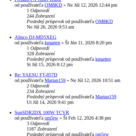
od používateľa
OM8KD
»
Ne Júl 12, 2026 12:44 pm
1
Odpovedí
244
Zobrazení
Posledný príspevok
od používateľa
OM8KD
Ne Júl 26, 2026 9:53 am
Alinco DJ-MD5XEG
od používateľa
kmarten
»
Št Jún 11, 2026 8:20 pm
1
Odpovedí
328
Zobrazení
Posledný príspevok
od používateľa
kmarten
St Júl 15, 2026 8:12 pm
Re: YAESU FT-857D
od používateľa
Marian159
»
Ne Júl 12, 2026 10:51 am
2
Odpovedí
234
Zobrazení
Posledný príspevok
od používateľa
Marian159
Ut Júl 14, 2026 9:41 pm
SunSDR2DX 100W TCVR
od používateľa
om5rw
»
Št Feb 12, 2026 4:38 pm
3
Odpovedí
1187
Zobrazení
Posledný príspevok
od používateľa
om5rw