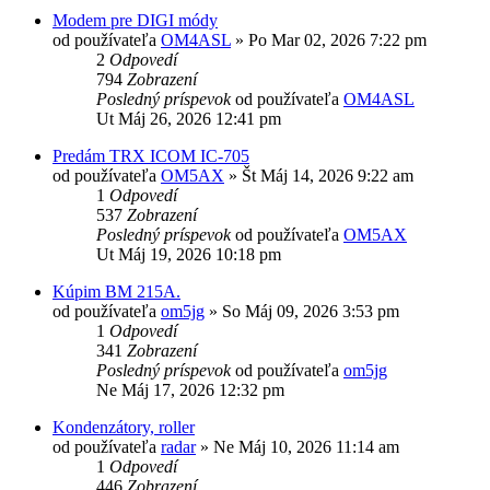
Modem pre DIGI módy
od používateľa
OM4ASL
»
Po Mar 02, 2026 7:22 pm
2
Odpovedí
794
Zobrazení
Posledný príspevok
od používateľa
OM4ASL
Ut Máj 26, 2026 12:41 pm
Predám TRX ICOM IC-705
od používateľa
OM5AX
»
Št Máj 14, 2026 9:22 am
1
Odpovedí
537
Zobrazení
Posledný príspevok
od používateľa
OM5AX
Ut Máj 19, 2026 10:18 pm
Kúpim BM 215A.
od používateľa
om5jg
»
So Máj 09, 2026 3:53 pm
1
Odpovedí
341
Zobrazení
Posledný príspevok
od používateľa
om5jg
Ne Máj 17, 2026 12:32 pm
Kondenzátory, roller
od používateľa
radar
»
Ne Máj 10, 2026 11:14 am
1
Odpovedí
446
Zobrazení