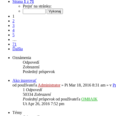
Strana
1
z
71
Prejsť na stránku:
1
2
3
4
5
…
71
Ďalšia
Oznámenia
Odpovedí
Zobrazení
Posledný príspevok
Ako inzerovať
od používateľa
Administrator
»
Pi Mar 18, 2016 8:31 am
» v
P
1
Odpovedí
50334
Zobrazení
Posledný príspevok
od používateľa
OM8AIK
Ut Apr 26, 2016 7:52 pm
Témy