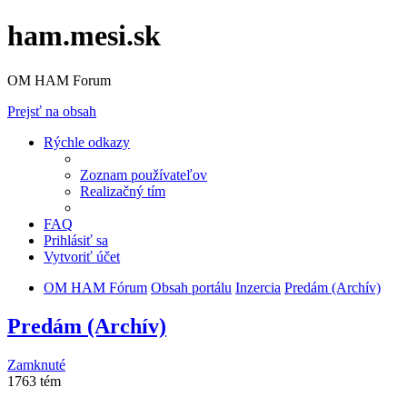
ham.mesi.sk
OM HAM Forum
Prejsť na obsah
Rýchle odkazy
Zoznam používateľov
Realizačný tím
FAQ
Prihlásiť sa
Vytvoriť účet
OM HAM Fórum
Obsah portálu
Inzercia
Predám (Archív)
Predám (Archív)
Zamknuté
1763 tém