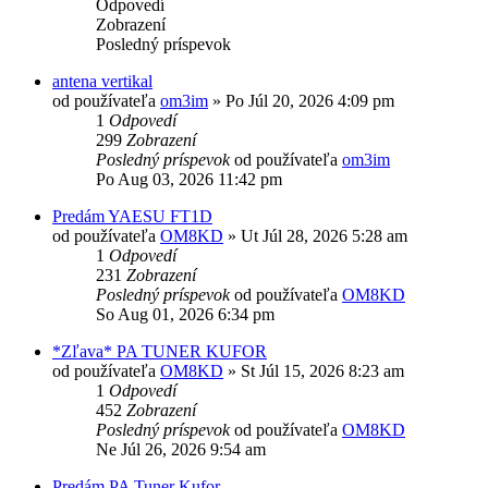
Odpovedí
Zobrazení
Posledný príspevok
antena vertikal
od používateľa
om3im
»
Po Júl 20, 2026 4:09 pm
1
Odpovedí
299
Zobrazení
Posledný príspevok
od používateľa
om3im
Po Aug 03, 2026 11:42 pm
Predám YAESU FT1D
od používateľa
OM8KD
»
Ut Júl 28, 2026 5:28 am
1
Odpovedí
231
Zobrazení
Posledný príspevok
od používateľa
OM8KD
So Aug 01, 2026 6:34 pm
*Zľava* PA TUNER KUFOR
od používateľa
OM8KD
»
St Júl 15, 2026 8:23 am
1
Odpovedí
452
Zobrazení
Posledný príspevok
od používateľa
OM8KD
Ne Júl 26, 2026 9:54 am
Predám PA Tuner Kufor