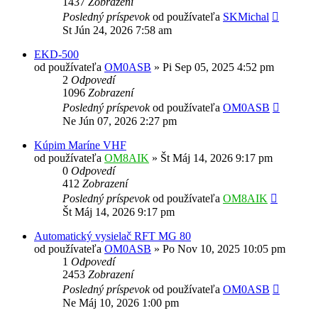
1437
Zobrazení
Posledný príspevok
od používateľa
SKMichal
St Jún 24, 2026 7:58 am
EKD-500
od používateľa
OM0ASB
»
Pi Sep 05, 2025 4:52 pm
2
Odpovedí
1096
Zobrazení
Posledný príspevok
od používateľa
OM0ASB
Ne Jún 07, 2026 2:27 pm
Kúpim Maríne VHF
od používateľa
OM8AIK
»
Št Máj 14, 2026 9:17 pm
0
Odpovedí
412
Zobrazení
Posledný príspevok
od používateľa
OM8AIK
Št Máj 14, 2026 9:17 pm
Automatický vysielač RFT MG 80
od používateľa
OM0ASB
»
Po Nov 10, 2025 10:05 pm
1
Odpovedí
2453
Zobrazení
Posledný príspevok
od používateľa
OM0ASB
Ne Máj 10, 2026 1:00 pm