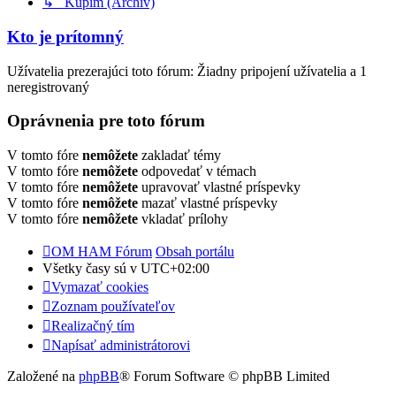
↳ Kúpim (Archív)
Kto je prítomný
Užívatelia prezerajúci toto fórum: Žiadny pripojení užívatelia a 1
neregistrovaný
Oprávnenia pre toto fórum
V tomto fóre
nemôžete
zakladať témy
V tomto fóre
nemôžete
odpovedať v témach
V tomto fóre
nemôžete
upravovať vlastné príspevky
V tomto fóre
nemôžete
mazať vlastné príspevky
V tomto fóre
nemôžete
vkladať prílohy
OM HAM Fórum
Obsah portálu
Všetky časy sú v
UTC+02:00
Vymazať cookies
Zoznam používateľov
Realizačný tím
Napísať administrátorovi
Založené na
phpBB
® Forum Software © phpBB Limited