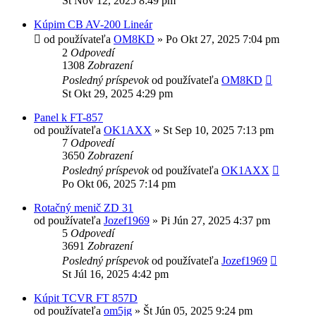
St Nov 12, 2025 8:49 pm
Kúpim CB AV-200 Lineár
od používateľa
OM8KD
»
Po Okt 27, 2025 7:04 pm
2
Odpovedí
1308
Zobrazení
Posledný príspevok
od používateľa
OM8KD
St Okt 29, 2025 4:29 pm
Panel k FT-857
od používateľa
OK1AXX
»
St Sep 10, 2025 7:13 pm
7
Odpovedí
3650
Zobrazení
Posledný príspevok
od používateľa
OK1AXX
Po Okt 06, 2025 7:14 pm
Rotačný menič ZD 31
od používateľa
Jozef1969
»
Pi Jún 27, 2025 4:37 pm
5
Odpovedí
3691
Zobrazení
Posledný príspevok
od používateľa
Jozef1969
St Júl 16, 2025 4:42 pm
Kúpit TCVR FT 857D
od používateľa
om5jg
»
Št Jún 05, 2025 9:24 pm