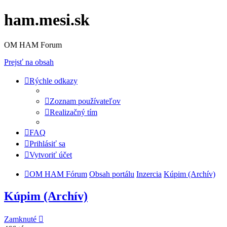
ham.mesi.sk
OM HAM Forum
Prejsť na obsah
Rýchle odkazy
Zoznam používateľov
Realizačný tím
FAQ
Prihlásiť sa
Vytvoriť účet
OM HAM Fórum
Obsah portálu
Inzercia
Kúpim (Archív)
Kúpim (Archív)
Zamknuté