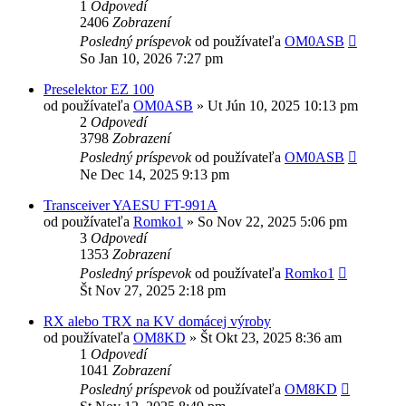
1
Odpovedí
2406
Zobrazení
Posledný príspevok
od používateľa
OM0ASB
So Jan 10, 2026 7:27 pm
Preselektor EZ 100
od používateľa
OM0ASB
»
Ut Jún 10, 2025 10:13 pm
2
Odpovedí
3798
Zobrazení
Posledný príspevok
od používateľa
OM0ASB
Ne Dec 14, 2025 9:13 pm
Transceiver YAESU FT-991A
od používateľa
Romko1
»
So Nov 22, 2025 5:06 pm
3
Odpovedí
1353
Zobrazení
Posledný príspevok
od používateľa
Romko1
Št Nov 27, 2025 2:18 pm
RX alebo TRX na KV domácej výroby
od používateľa
OM8KD
»
Št Okt 23, 2025 8:36 am
1
Odpovedí
1041
Zobrazení
Posledný príspevok
od používateľa
OM8KD