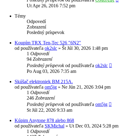
Ut Apr 26, 2016 7:52 pm
Témy
Odpovedí
Zobrazení
Posledný príspevok
Koupím TRX Ten-Tec 526 "6N2"
od používateľa
ok2slc
»
Št Júl 30, 2026 1:48 pm
1
Odpovedí
94
Zobrazení
Posledný príspevok
od používateľa
ok2slc
Po Aug 03, 2026 7:35 am
Skúšač elektroniek BM 215A.
od používateľa
om5jg
»
Ne Jún 21, 2026 3:04 pm
1
Odpovedí
246
Zobrazení
Posledný príspevok
od používateľa
om5jg
St Júl 22, 2026 9:33 am
Kúpim Anytone 878 alebo 868
od používateľa
SKMichal
»
Ut Dec 03, 2024 5:28 pm
1
Odpovedí