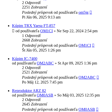
2
Odpovedí
2251
Zobrazení
Posledný príspevok
od používateľa
om5jg
Pi Jún 06, 2025 9:13 am
Kúpim TRX Yaesu FT-857
od používateľa
OM1CI
»
Ne Sep 22, 2024 2:54 pm
1
Odpovedí
2668
Zobrazení
Posledný príspevok
od používateľa
OM1CI
Št Jún 05, 2025 1:26 pm
Kúpim IC-7400
od používateľa
OM2ABC
»
St Apr 09, 2025 1:36 pm
2
Odpovedí
2521
Zobrazení
Posledný príspevok
od používateľa
OM2ABC
Po Máj 12, 2025 7:45 pm
Reproduktor ARZ 82
od používateľa
OM0ASB
»
So Máj 03, 2025 12:35 pm
2
Odpovedí
2645
Zobrazení
Posledný príspevok
od používateľa
OM0ASB