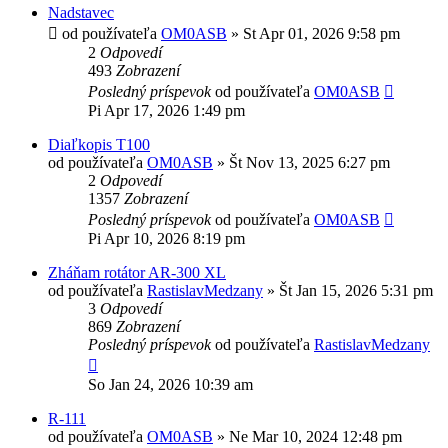
Nadstavec
od používateľa
OM0ASB
»
St Apr 01, 2026 9:58 pm
2
Odpovedí
493
Zobrazení
Posledný príspevok
od používateľa
OM0ASB
Pi Apr 17, 2026 1:49 pm
Diaľkopis T100
od používateľa
OM0ASB
»
Št Nov 13, 2025 6:27 pm
2
Odpovedí
1357
Zobrazení
Posledný príspevok
od používateľa
OM0ASB
Pi Apr 10, 2026 8:19 pm
Zháňam rotátor AR-300 XL
od používateľa
RastislavMedzany
»
Št Jan 15, 2026 5:31 pm
3
Odpovedí
869
Zobrazení
Posledný príspevok
od používateľa
RastislavMedzany
So Jan 24, 2026 10:39 am
R-111
od používateľa
OM0ASB
»
Ne Mar 10, 2024 12:48 pm