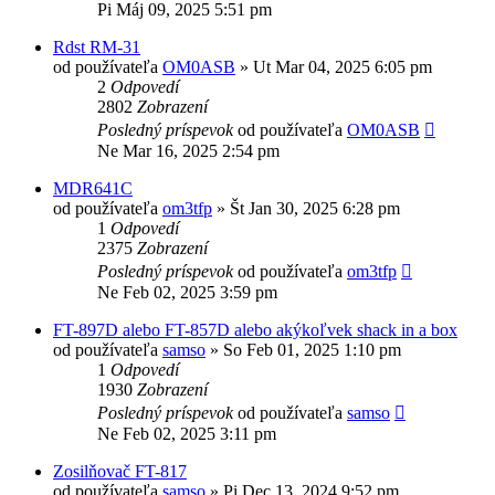
Pi Máj 09, 2025 5:51 pm
Rdst RM-31
od používateľa
OM0ASB
»
Ut Mar 04, 2025 6:05 pm
2
Odpovedí
2802
Zobrazení
Posledný príspevok
od používateľa
OM0ASB
Ne Mar 16, 2025 2:54 pm
MDR641C
od používateľa
om3tfp
»
Št Jan 30, 2025 6:28 pm
1
Odpovedí
2375
Zobrazení
Posledný príspevok
od používateľa
om3tfp
Ne Feb 02, 2025 3:59 pm
FT-897D alebo FT-857D alebo akýkoľvek shack in a box
od používateľa
samso
»
So Feb 01, 2025 1:10 pm
1
Odpovedí
1930
Zobrazení
Posledný príspevok
od používateľa
samso
Ne Feb 02, 2025 3:11 pm
Zosilňovač FT-817
od používateľa
samso
»
Pi Dec 13, 2024 9:52 pm