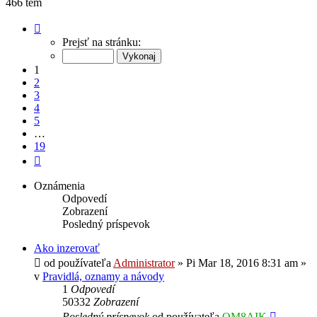
466 tém
Strana
1
Prejsť na stránku:
z
19
1
2
3
4
5
…
19
Ďalšia
Oznámenia
Odpovedí
Zobrazení
Posledný príspevok
Ako inzerovať
od používateľa
Administrator
»
Pi Mar 18, 2016 8:31 am
»
v
Pravidlá, oznamy a návody
1
Odpovedí
50332
Zobrazení
Posledný príspevok
od používateľa
OM8AIK