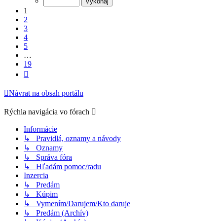
19
1
2
3
4
5
…
19
Ďalšia
Návrat na obsah portálu
Rýchla navigácia vo fórach
Informácie
↳ Pravidlá, oznamy a návody
↳ Oznamy
↳ Správa fóra
↳ Hľadám pomoc/radu
Inzercia
↳ Predám
↳ Kúpim
↳ Vymením/Darujem/Kto daruje
↳ Predám (Archív)