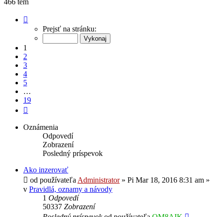
466 tém
Strana
1
Prejsť na stránku:
z
19
1
2
3
4
5
…
19
Ďalšia
Oznámenia
Odpovedí
Zobrazení
Posledný príspevok
Ako inzerovať
od používateľa
Administrator
»
Pi Mar 18, 2016 8:31 am
»
v
Pravidlá, oznamy a návody
1
Odpovedí
50337
Zobrazení
Posledný príspevok
od používateľa
OM8AIK