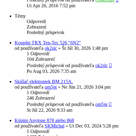
Ut Apr 26, 2016 7:52 pm
Témy
Odpovedí
Zobrazení
Posledný príspevok
Koupím TRX Ten-Tec 526 "6N2"
od používateľa
ok2slc
»
Št Júl 30, 2026 1:48 pm
1
Odpovedí
104
Zobrazení
Posledný príspevok
od používateľa
ok2slc
Po Aug 03, 2026 7:35 am
Skúšač elektroniek BM 215A.
od používateľa
om5jg
»
Ne Jún 21, 2026 3:04 pm
1
Odpovedí
246
Zobrazení
Posledný príspevok
od používateľa
om5jg
St Júl 22, 2026 9:33 am
Kúpim Anytone 878 alebo 868
od používateľa
SKMichal
»
Ut Dec 03, 2024 5:28 pm
1
Odpovedí