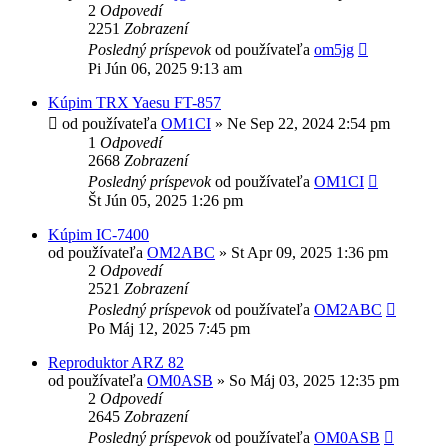
2
Odpovedí
2251
Zobrazení
Posledný príspevok
od používateľa
om5jg
Pi Jún 06, 2025 9:13 am
Kúpim TRX Yaesu FT-857
od používateľa
OM1CI
»
Ne Sep 22, 2024 2:54 pm
1
Odpovedí
2668
Zobrazení
Posledný príspevok
od používateľa
OM1CI
Št Jún 05, 2025 1:26 pm
Kúpim IC-7400
od používateľa
OM2ABC
»
St Apr 09, 2025 1:36 pm
2
Odpovedí
2521
Zobrazení
Posledný príspevok
od používateľa
OM2ABC
Po Máj 12, 2025 7:45 pm
Reproduktor ARZ 82
od používateľa
OM0ASB
»
So Máj 03, 2025 12:35 pm
2
Odpovedí
2645
Zobrazení
Posledný príspevok
od používateľa
OM0ASB