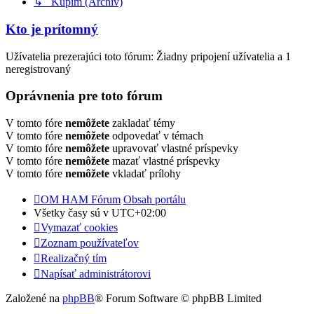
↳ Kúpim (Archív)
Kto je prítomný
Užívatelia prezerajúci toto fórum: Žiadny pripojení užívatelia a 1
neregistrovaný
Oprávnenia pre toto fórum
V tomto fóre
nemôžete
zakladať témy
V tomto fóre
nemôžete
odpovedať v témach
V tomto fóre
nemôžete
upravovať vlastné príspevky
V tomto fóre
nemôžete
mazať vlastné príspevky
V tomto fóre
nemôžete
vkladať prílohy
OM HAM Fórum
Obsah portálu
Všetky časy sú v
UTC+02:00
Vymazať cookies
Zoznam používateľov
Realizačný tím
Napísať administrátorovi
Založené na
phpBB
® Forum Software © phpBB Limited