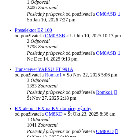
1
Odpovedí
2406
Zobrazení
Posledný príspevok
od používateľa
OM0ASB
So Jan 10, 2026 7:27 pm
Preselektor EZ 100
od používateľa
OM0ASB
»
Ut Jún 10, 2025 10:13 pm
2
Odpovedí
3798
Zobrazení
Posledný príspevok
od používateľa
OM0ASB
Ne Dec 14, 2025 9:13 pm
Transceiver YAESU FT-991A
od používateľa
Romko1
»
So Nov 22, 2025 5:06 pm
3
Odpovedí
1353
Zobrazení
Posledný príspevok
od používateľa
Romko1
Št Nov 27, 2025 2:18 pm
RX alebo TRX na KV domácej výroby
od používateľa
OM8KD
»
Št Okt 23, 2025 8:36 am
1
Odpovedí
1041
Zobrazení
Posledný príspevok
od používateľa
OM8KD