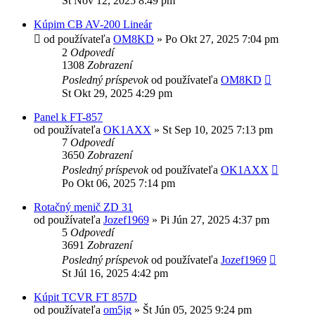
St Nov 12, 2025 8:49 pm
Kúpim CB AV-200 Lineár
od používateľa
OM8KD
»
Po Okt 27, 2025 7:04 pm
2
Odpovedí
1308
Zobrazení
Posledný príspevok
od používateľa
OM8KD
St Okt 29, 2025 4:29 pm
Panel k FT-857
od používateľa
OK1AXX
»
St Sep 10, 2025 7:13 pm
7
Odpovedí
3650
Zobrazení
Posledný príspevok
od používateľa
OK1AXX
Po Okt 06, 2025 7:14 pm
Rotačný menič ZD 31
od používateľa
Jozef1969
»
Pi Jún 27, 2025 4:37 pm
5
Odpovedí
3691
Zobrazení
Posledný príspevok
od používateľa
Jozef1969
St Júl 16, 2025 4:42 pm
Kúpit TCVR FT 857D
od používateľa
om5jg
»
Št Jún 05, 2025 9:24 pm