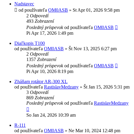
Nadstavec
od používateľa
OM0ASB
»
St Apr 01, 2026 9:58 pm
2
Odpovedí
493
Zobrazení
Posledný príspevok
od používateľa
OM0ASB
Pi Apr 17, 2026 1:49 pm
Diaľkopis T100
od používateľa
OM0ASB
»
Št Nov 13, 2025 6:27 pm
2
Odpovedí
1357
Zobrazení
Posledný príspevok
od používateľa
OM0ASB
Pi Apr 10, 2026 8:19 pm
Zháňam rotátor AR-300 XL
od používateľa
RastislavMedzany
»
Št Jan 15, 2026 5:31 pm
3
Odpovedí
869
Zobrazení
Posledný príspevok
od používateľa
RastislavMedzany
So Jan 24, 2026 10:39 am
R-111
od používateľa
OM0ASB
»
Ne Mar 10, 2024 12:48 pm