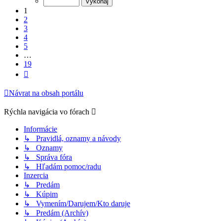
19
1
2
3
4
5
…
19
Ďalšia
Návrat na obsah portálu
Rýchla navigácia vo fórach
Informácie
↳ Pravidlá, oznamy a návody
↳ Oznamy
↳ Správa fóra
↳ Hľadám pomoc/radu
Inzercia
↳ Predám
↳ Kúpim
↳ Vymením/Darujem/Kto daruje
↳ Predám (Archív)