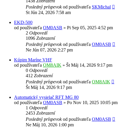
1438
Zobrazení
Posledný príspevok
od používateľa
SKMichal
St Jún 24, 2026 7:58 am
EKD-500
od používateľa
OM0ASB
»
Pi Sep 05, 2025 4:52 pm
2
Odpovedí
1096
Zobrazení
Posledný príspevok
od používateľa
OM0ASB
Ne Jún 07, 2026 2:27 pm
Kúpim Maríne VHF
od používateľa
OM8AIK
»
Št Máj 14, 2026 9:17 pm
0
Odpovedí
412
Zobrazení
Posledný príspevok
od používateľa
OM8AIK
Št Máj 14, 2026 9:17 pm
Automatický vysielač RFT MG 80
od používateľa
OM0ASB
»
Po Nov 10, 2025 10:05 pm
1
Odpovedí
2453
Zobrazení
Posledný príspevok
od používateľa
OM0ASB
Ne Máj 10, 2026 1:00 pm