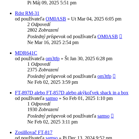
Pi Máj 09, 2025 5:51 pm
Rdst RM-31
od používateľa
OM0ASB
»
Ut Mar 04, 2025 6:05 pm
2
Odpovedí
2802
Zobrazení
Posledný príspevok
od používateľa
OM0ASB
Ne Mar 16, 2025 2:54 pm
MDR641C
od používateľa
om3tfp
»
Št Jan 30, 2025 6:28 pm
1
Odpovedí
2375
Zobrazení
Posledný príspevok
od používateľa
om3tfp
Ne Feb 02, 2025 3:59 pm
FT-897D alebo FT-857D alebo akýkoľvek shack in a box
od používateľa
samso
»
So Feb 01, 2025 1:10 pm
1
Odpovedí
1930
Zobrazení
Posledný príspevok
od používateľa
samso
Ne Feb 02, 2025 3:11 pm
Zosilňovač FT-817
od používateľa
samso
»
Pi Dec 13, 2024 9:52 pm