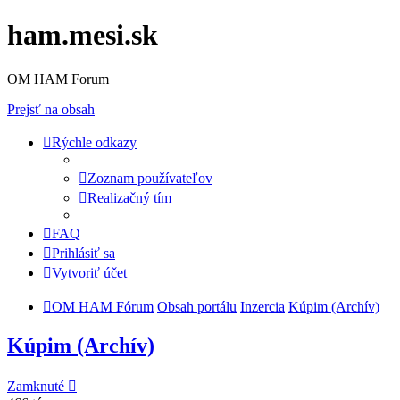
ham.mesi.sk
OM HAM Forum
Prejsť na obsah
Rýchle odkazy
Zoznam používateľov
Realizačný tím
FAQ
Prihlásiť sa
Vytvoriť účet
OM HAM Fórum
Obsah portálu
Inzercia
Kúpim (Archív)
Kúpim (Archív)
Zamknuté